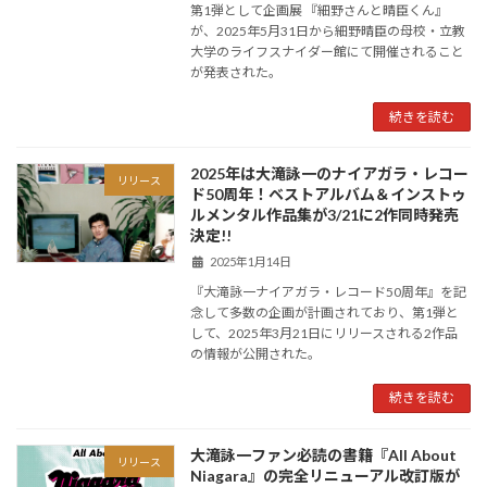
第1弾として企画展 『細野さんと晴臣くん』
が、2025年5月31日から細野晴臣の母校・立教
大学のライフスナイダー館にて開催されること
が発表された。
続きを読む
2025年は大滝詠一のナイアガラ・レコー
リリース
ド50周年！ベストアルバム＆インストゥ
ルメンタル作品集が3/21に2作同時発売
決定!!
2025年1月14日
『大滝詠一ナイアガラ・レコード50周年』を記
念して多数の企画が計画されており、第1弾と
して、2025年3月21日にリリースされる2作品
の情報が公開された。
続きを読む
大滝詠一ファン必読の書籍『All About
リリース
Niagara』の完全リニューアル改訂版が