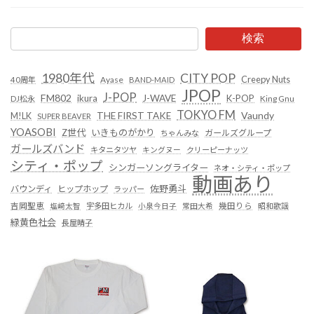
検索
1980年代
CITY POP
Creepy Nuts
Ayase
40周年
BAND-MAID
JPOP
J-POP
FM802
ikura
J-WAVE
K-POP
King Gnu
DJ松永
TOKYO FM
Vaundy
THE FIRST TAKE
M!LK
SUPER BEAVER
YOASOBI
Z世代
いきものがかり
ガールズグループ
ちゃんみな
ガールズバンド
キタニタツヤ
キングヌー
クリーピーナッツ
シティ・ポップ
シンガーソングライター
ネオ・シティ・ポップ
動画あり
佐野勇斗
バウンディ
ヒップホップ
ラッパー
吉岡聖恵
塩﨑太智
宇多田ヒカル
小泉今日子
常田大希
幾田りら
昭和歌謡
緑黄色社会
長屋晴子