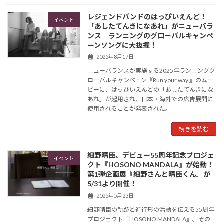
レジェンドバンドのはっぴいえんど！
イベント
「あしたてんきになあれ」がニューバラ
ンス ランニングのグローバルキャンペ
ーンソングに大抜擢！
2025年8月17日
ニューバランスが実施する2025年ランニンググ
ローバルキャンペーン『Run your way.』のムー
ビーに、はっぴいえんどの「あしたてんきにな
あれ」が起用され、日本・海外での広告展開に
使用されることが発表された。
続きを読む
細野晴臣、デビュー55周年記念プロジェ
イベント
クト『HOSONO MANDALA』が始動！
第1弾企画展『細野さんと晴臣くん』が
5/31より開催！
2025年5月23日
細野晴臣の軌跡と進行形の活動を伝える55周年
プロジェクト『HOSONO MANDALA』。その