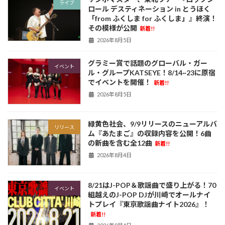
ライブ
ロール デスティネーション in とうほく
「from ふくしま for ふくしま」』終演！
その模様が公開
新着!!
2026年8月5日
グラミー賞で話題のグローバル・ガー
イベント
ル・グループKATSEYE！8/14~23に原宿
でイベントを開催！
新着!!
2026年8月5日
緑黄色社会、9/9リリースのニューアルバ
リリース
ム『あたまご』の収録内容を公開！6曲
の新曲を含む全12曲
新着!!
2026年8月4日
8/21はJ-POP＆歌謡曲で盛り上がる！70
イベント
組越えのJ-POP DJが川崎でオールナイ
トプレイ『東京歌謡曲ナイト2026』！
新着!!