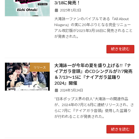
3/18に発売！
2025年1月2日
大滝詠一ファンのバイブルである『All About
Niagara』の実に20年ぶりとなる完全リニュー
アル改訂版が2025年3月18日に発売されること
が発表された。
続きを読む
大滝詠一が今年の夏を盛り上げる!!『ナ
リリース
イアガラ音頭』のCDシングルが7/7発売
＆7/13〜15に『ナイアガラ盆踊り
2024』開催
2024年5月24日
“日本ポップス界の巨人”大滝詠一の関連作品
が、2024年の7月と8月に連続リリースされ、さ
らに7月に『ナイアガラ音頭』使用した盆踊り
が行われることが発表された。
続きを読む