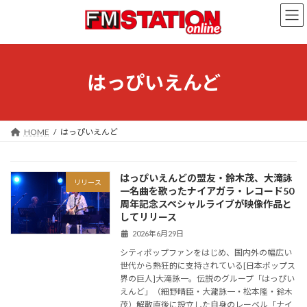
コ
ナ
ン
ビ
テ
ゲ
ン
ー
ツ
シ
へ
ョ
はっぴいえんど
ス
ン
キ
に
ッ
移
プ
動
HOME
はっぴいえんど
はっぴいえんどの盟友・鈴木茂、大滝詠
リリース
一名曲を歌ったナイアガラ・レコード50
周年記念スペシャルライブが映像作品と
してリリース
2026年6月29日
シティポップファンをはじめ、国内外の幅広い
世代から熱狂的に支持されている[日本ポップス
界の巨人]大滝詠一。伝説のグループ「はっぴい
えんど」（細野晴臣・大瀧詠一・松本隆・鈴木
茂）解散直後に設立した自身のレーベル「ナイ