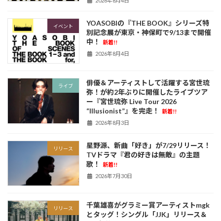
2026年8月4日
YOASOBIの『THE BOOK』シリーズ特
イベント
別記念展が東京・神保町で9/13まで開催
中！
新着!!
2026年8月4日
俳優＆アーティストして活躍する宮世琉
ライブ
弥！が約2年ぶりに開催したライブツア
ー『宮世琉弥 Live Tour 2026
“Illusionist”』を完走！
新着!!
2026年8月3日
星野源、新曲「好き」が7/29リリース！
リリース
TVドラマ『君の好きは無敵』の主題
歌！
新着!!
2026年7月30日
千葉雄喜がグラミー賞アーティストmgk
リリース
とタッグ！シングル「JJK」リリース＆