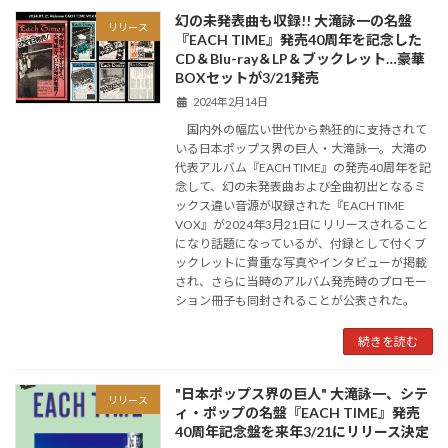
幻の未発表曲も収録!! 大滝詠一の名盤
リリース
『EACH TIME』発売40周年を記念した
CD＆Blu-ray＆LP＆ブックレット…豪華
BOXセットが3/21発売
2024年2月14日
国内外の幅広い世代から熱狂的に支持されて
いる日本ポップス界の巨人・大滝詠一。大滝の
代表アルバム『EACH TIME』の発売40周年を記
念して、幻の未発表曲および全曲初出となるミ
ックス違い音源が収録された『EACH TIME
VOX』が2024年3月21日にリリースされること
になり話題になっているが、付録として付くブ
ックレットに貴重な写真やインタビューが掲載
され、さらに当時のアルバム発売時のプロモー
ション冊子も同封されることが公表された。
続きを読む
"日本ポップス界の巨人" 大滝詠一、シテ
リリース
ィ・ポップの名盤『EACH TIME』発売
40周年記念盤を来年3/21にリリース決定