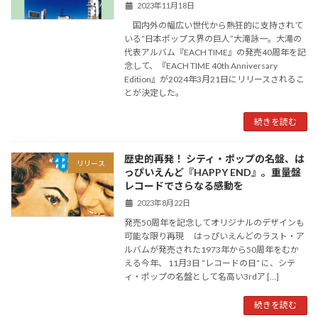
2023年11月18日
国内外の幅広い世代から熱狂的に支持されて
いる“日本ポップス界の巨人”大滝詠一。大滝の
代表アルバム『EACH TIME』の発売40周年を記
念して、『EACH TIME 40th Anniversary
Edition』が2024年3月21日にリリースされるこ
とが決定した。
続きを読む
歴史的再発！ シティ・ポップの名盤、は
リリース
っぴいえんど『HAPPY END』。重量盤
レコードでさらなる感動を
2023年8月22日
発売50周年を記念してオリジナルのデザインも
可能な限り再現 はっぴいえんどのラスト・ア
ルバムが発売された1973年から50周年をむか
える今年、 11月3日 “レコードの日“ に、シテ
ィ・ポップの名盤として名高い3rdア […]
続きを読む