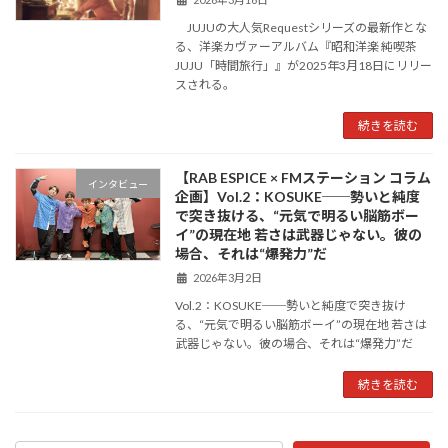
JUJUの大人気Requestシリーズの最新作とな
る、洋楽カヴァーアルバム『昭和洋楽 純喫茶
JUJU「時間旅行」』が2025年3月18日にリリー
スされる。
続きを読む
【RAB ESPICE × FMステーション コラム
インタビュー
企画】Vol.2：KOSUKE──勢いと純度
で突き抜ける、“元気で明るい脳筋ボー
イ”の現在地 若さは武器じゃない。彼の
場合、それは“爆発力”だ
2026年3月2日
Vol.2：KOSUKE──勢いと純度で突き抜け
る、“元気で明るい脳筋ボーイ”の現在地 若さは
武器じゃない。彼の場合、それは“爆発力”だ
続きを読む