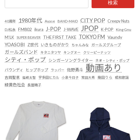
検索
1980年代
CITY POP
Creepy Nuts
Ayase
40周年
BAND-MAID
JPOP
J-POP
FM802
ikura
J-WAVE
K-POP
King Gnu
DJ松永
TOKYO FM
Vaundy
THE FIRST TAKE
M!LK
SUPER BEAVER
YOASOBI
Z世代
いきものがかり
ガールズグループ
ちゃんみな
ガールズバンド
キタニタツヤ
キングヌー
クリーピーナッツ
シティ・ポップ
シンガーソングライター
ネオ・シティ・ポップ
動画あり
佐野勇斗
バウンディ
ヒップホップ
ラッパー
吉岡聖恵
塩﨑太智
宇多田ヒカル
小泉今日子
常田大希
幾田りら
昭和歌謡
緑黄色社会
長屋晴子