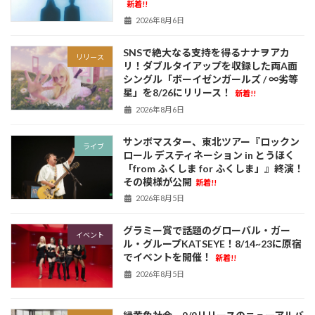
新着!!
2026年8月6日
SNSで絶大なる支持を得るナナヲアカ
リリース
リ！ダブルタイアップを収録した両A面
シングル「ボーイゼンガールズ / ∞劣等
星」を8/26にリリース！
新着!!
2026年8月6日
サンボマスター、東北ツアー『ロックン
ライブ
ロール デスティネーション in とうほく
「from ふくしま for ふくしま」』終演！
その模様が公開
新着!!
2026年8月5日
グラミー賞で話題のグローバル・ガー
イベント
ル・グループKATSEYE！8/14~23に原宿
でイベントを開催！
新着!!
2026年8月5日