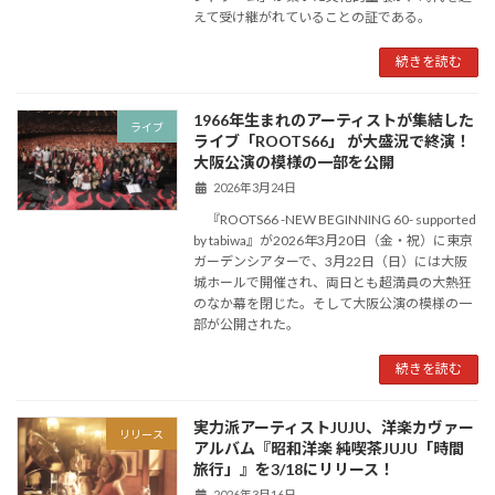
えて受け継がれていることの証である。
続きを読む
1966年生まれのアーティストが集結した
ライブ
ライブ「ROOTS66」 が大盛況で終演！
大阪公演の模様の一部を公開
2026年3月24日
『ROOTS66 -NEW BEGINNING 60- supported
by tabiwa』が2026年3月20日（金・祝）に東京
ガーデンシアターで、3月22日（日）には大阪
城ホールで開催され、両日とも超満員の大熱狂
のなか幕を閉じた。そして大阪公演の模様の一
部が公開された。
続きを読む
実力派アーティストJUJU、洋楽カヴァー
リリース
アルバム『昭和洋楽 純喫茶JUJU「時間
旅行」』を3/18にリリース！
2026年3月16日