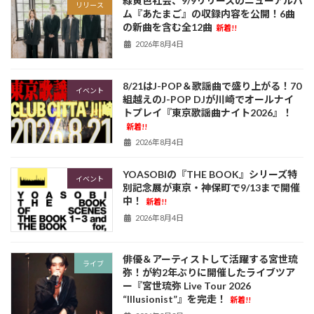
緑黄色社会、9/9リリースのニューアルバ
リリース
ム『あたまご』の収録内容を公開！6曲
の新曲を含む全12曲
新着!!
2026年8月4日
8/21はJ-POP＆歌謡曲で盛り上がる！70
イベント
組越えのJ-POP DJが川崎でオールナイ
トプレイ『東京歌謡曲ナイト2026』！
新着!!
2026年8月4日
YOASOBIの『THE BOOK』シリーズ特
イベント
別記念展が東京・神保町で9/13まで開催
中！
新着!!
2026年8月4日
俳優＆アーティストして活躍する宮世琉
ライブ
弥！が約2年ぶりに開催したライブツア
ー『宮世琉弥 Live Tour 2026
“Illusionist”』を完走！
新着!!