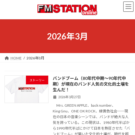
コ
ナ
ン
ビ
テ
ゲ
ン
ー
ツ
シ
へ
ョ
2026年3月
ス
ン
キ
に
ッ
移
プ
動
HOME
2026年3月
バンドブーム（80年代中期～90年代中
ストーリー
期）が現在のバンド人気の文化的土壌を
生んだ！
2026年3月27日
Mrs. GREEN APPLE、back number、
King Gnu、ONE OK ROCK、緑黄色社会──現
在の日本の音楽シーンでは、バンドが絶大な人
気を誇っている。この現状は、1980年代半ばか
ら1990年代半ばにかけて日本を熱狂させた「バ
ンドブーム」が築いた文化的土壌が、時代を超