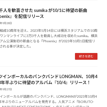
千人を歓喜させた sumika が10/1に待望の新曲
oenix』を配信リリース
3年9月28日
成10周年を迎え、2023年5月14日には横浜スタジアムでの10周
ワンマンライブに3万3千人を動員し大成功を収めたsumika。横浜
アム公演後初の新曲となる『Phoenix』が2023年10月1日配信リ
される事が決定した。
続きを読む
ツインボーカルのパンクバンド LONGMAN、10月4
3年半ぶりに待望のアルバム『10/4』リリース！
3年9月27日
インボーカルが話題のパンクバンド、LONGMANが2023年10月4
年半ぶりのニューアルバムを発売する。人気アニメ『BORUTO-
-NARUTO NEXT GENERATIONS- 』のエンディングテーマ