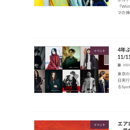
『Wi
マの挿
4年ぶ
イベント
11/
202
東京の
日実行委
るSpo
エアロ
イベント