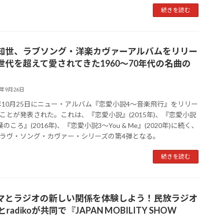
続きを読む
知世、ラブソング・洋楽カヴァーアルバムをリリー
世代を超えて愛されてきた1960～70年代の名曲の
3年9月26日
3年10月25日にニュー・アルバム『恋愛小説4～音楽飛行』をリリー
ことが発表された。これは、『恋愛小説』(2015年)、『恋愛小説
のころ』(2016年)、『恋愛小説3～You & Me』(2020年)に続く、
ラヴ・ソング・カヴァー・シリーズの第4弾となる。
続きを読む
マとラジオの新しい関係を体験しよう！民放ラジオ
とradikoが共同で『JAPAN MOBILITY SHOW