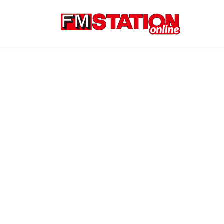
コ
ナ
ン
ビ
テ
ゲ
ン
ー
ツ
シ
へ
ョ
ス
ン
キ
に
ッ
移
プ
動