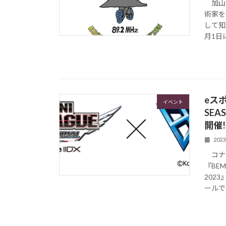
加山雄
術家を
して知
月1日
eスポ
イベント
SEAS
開催!
202
コナミ
『BEMA
202
ールで