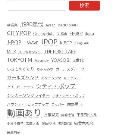
検索
1980年代
Ayase
40周年
BAND-MAID
CITY POP
FM802
Creepy Nuts
ikura
DJ松永
JPOP
J-POP
J-WAVE
K-POP
King Gnu
THE FIRST TAKE
M!LK
SUPER BEAVER
TOKYO FM
YOASOBI
Vaundy
Z世代
いきものがかり
ガールズグループ
ちゃんみな
ガールズバンド
キタニタツヤ
キングヌー
シティ・ポップ
クリーピーナッツ
シンガーソングライター
ネオ・シティ・ポップ
佐野勇斗
バウンディ
ヒップホップ
ラッパー
動画あり
吉岡聖恵
塩﨑太智
宇多田ヒカル
緑黄色社会
小泉今日子
常田大希
幾田りら
昭和歌謡
長屋晴子