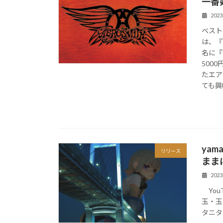
一番
202
ベスト
は、『
名に『
500
たエア
ても興
ya
リリース
まま
202
You
玉・玉
タニタ