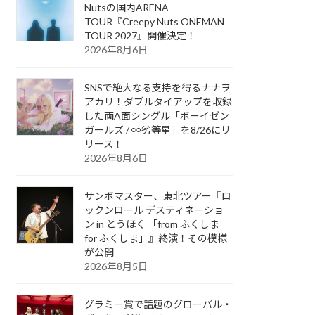
Nutsの国内ARENA
TOUR『Creepy Nuts ONEMAN
TOUR 2027』開催決定！
2026年8月6日
SNSで絶大なる支持を得るナナヲ
アカリ！ダブルタイアップを収録
した両A面シングル「ボーイゼン
ガールズ / ∞劣等星」を8/26にリ
リース！
2026年8月6日
サンボマスター、東北ツアー『ロ
ックンロール デスティネーショ
ン in とうほく 「from ふくしま
for ふくしま」』終演！その模様
が公開
2026年8月5日
グラミー賞で話題のグローバル・