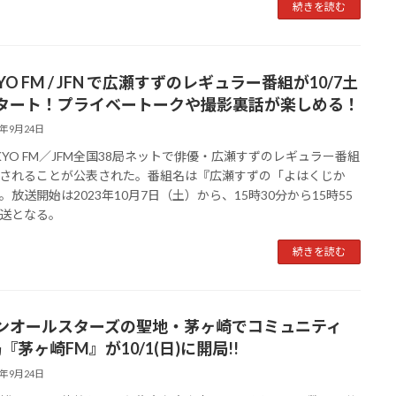
続きを読む
YO FM / JFN で広瀬すずのレギュラー番組が10/7土
タート！プライベートークや撮影裏話が楽しめる！
3年9月24日
YO FM／JFM全国38局ネットで俳優・広瀬すずのレギュラー番組
されることが公表された。番組名は『広瀬すずの「よはくじか
。放送開始は2023年10月7日（土）から、15時30分から15時55
送となる。
続きを読む
ンオールスターズの聖地・茅ヶ崎でコミュニティ
『茅ヶ崎FM』が10/1(日)に開局!!
3年9月24日