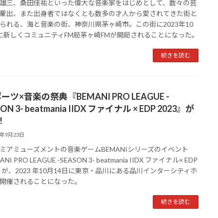
三、桑田佳祐といった偉大な音楽家をはじめとして、数々の芸
輩出、また出身者ではなくとも数多の才人から愛されてきた街と
られる、海と音楽の街、神奈川県茅ヶ崎市。この街に2023年10
に新しくコミュニティFM局茅ヶ崎FMが開局されることになった。
続きを読む
ーツ×音楽の祭典『BEMANI PRO LEAGUE -
ON 3- beatmania IIDX ファイナル × EDP 2023』が
!
3年9月23日
アミューズメントの音楽ゲームBEMANIシリーズのイベント
NI PRO LEAGUE -SEASON 3- beatmania IIDX ファイナル× EDP
3』が、2023 年10月14日に東京・品川にある品川インターシティホ
開催されることになった。
続きを読む