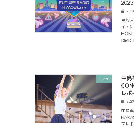
202
202
民放連
イトに
MOBI
Radi
中島
ライブ
CON
レポ
202
中島美
NAKA
プレポ