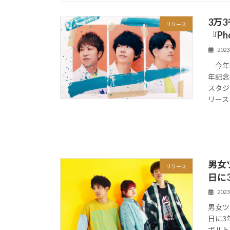
3万3
リリース
『Ph
202
今年結
年記念
スタジ
リース
男女
リリース
日に
202
男女ツ
日に3
ボルト-