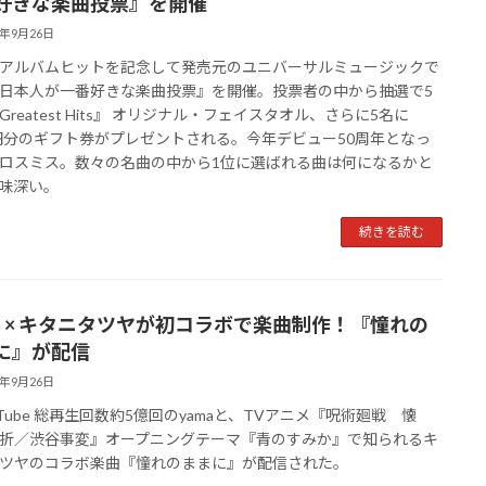
好きな楽曲投票』を開催
3年9月26日
アルバムヒットを記念して発売元のユニバーサルミュージックで
日本人が一番好きな楽曲投票』を開催。投票者の中から抽選で5
Greatest Hits』 オリジナル・フェイスタオル、さらに5名に
0円分のギフト券がプレゼントされる。今年デビュー50周年となっ
ロスミス。数々の名曲の中から1位に選ばれる曲は何になるかと
味深い。
続きを読む
ma × キタニタツヤが初コラボで楽曲制作！『憧れの
に』が配信
3年9月26日
Tube 総再生回数約5億回のyamaと、TVアニメ『呪術廻戦 懐
折／渋谷事変』オープニングテーマ『青のすみか』で知られるキ
ツヤのコラボ楽曲『憧れのままに』が配信された。