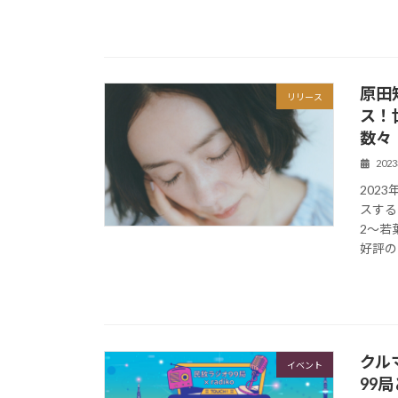
原田
リリース
ス！
数々
202
202
スする
2～若葉
好評の
クル
イベント
99局