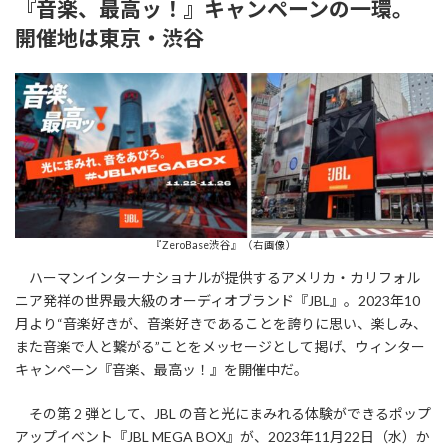
『音楽、最高ッ！』キャンペーンの一環。
新
日
開催地は東京・渋谷
時
:
『ZeroBase渋谷』（右画像）
ハーマンインターナショナルが提供するアメリカ・カリフォル
ニア発祥の世界最大級のオーディオブランド『JBL』。2023年10
月より“音楽好きが、音楽好きであることを誇りに思い、楽しみ、
また音楽で人と繋がる”ことをメッセージとして掲げ、ウィンター
キャンペーン『音楽、最高ッ！』を開催中だ。
その第 2 弾として、JBL の音と光にまみれる体験ができるポップ
アップイベント『JBL MEGA BOX』が、2023年11月22日（水）か