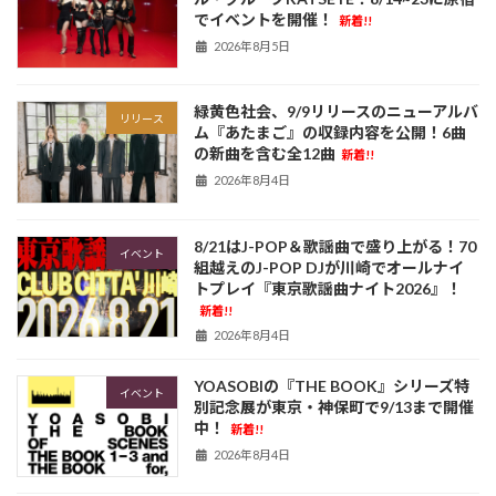
でイベントを開催！
新着!!
2026年8月5日
緑黄色社会、9/9リリースのニューアルバ
リリース
ム『あたまご』の収録内容を公開！6曲
の新曲を含む全12曲
新着!!
2026年8月4日
8/21はJ-POP＆歌謡曲で盛り上がる！70
イベント
組越えのJ-POP DJが川崎でオールナイ
トプレイ『東京歌謡曲ナイト2026』！
新着!!
2026年8月4日
YOASOBIの『THE BOOK』シリーズ特
イベント
別記念展が東京・神保町で9/13まで開催
中！
新着!!
2026年8月4日