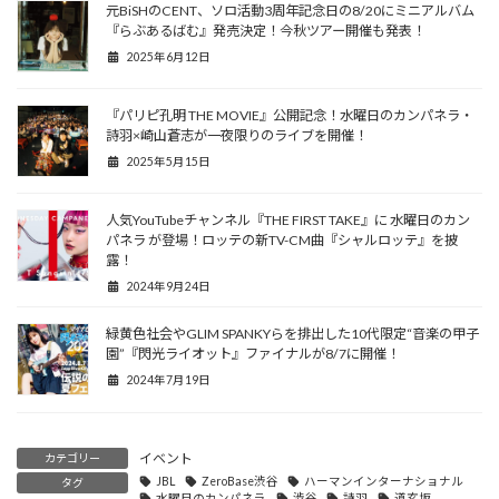
元BiSHのCENT、ソロ活動3周年記念日の8/20にミニアルバム
『らぶあるばむ』発売決定！今秋ツアー開催も発表！
2025年6月12日
『パリピ孔明 THE MOVIE』公開記念！水曜日のカンパネラ・
詩羽×崎山蒼志が一夜限りのライブを開催！
2025年5月15日
人気YouTubeチャンネル『THE FIRST TAKE』に 水曜日のカン
パネラ が登場！ロッテの新TV-CM曲『シャルロッテ』を披
露！
2024年9月24日
緑黄色社会やGLIM SPANKYらを排出した10代限定“音楽の甲子
園”『閃光ライオット』ファイナルが8/7に開催！
2024年7月19日
イベント
カテゴリー
JBL
ZeroBase渋谷
ハーマンインターナショナル
タグ
水曜日のカンパネラ
渋谷
詩羽
道玄坂