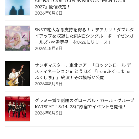
ARENA TOUR『Creepy Nuts ONEMAN TOUR
2027』開催決定！
2026年8月6日
SNSで絶大なる支持を得るナナヲアカリ！ダブルタ
イアップを収録した両A面シングル「ボーイゼンガ
ールズ / ∞劣等星」を8/26にリリース！
2026年8月6日
サンボマスター、東北ツアー『ロックンロール デ
スティネーション in とうほく 「from ふくしま for
ふくしま」』終演！その模様が公開
2026年8月5日
グラミー賞で話題のグローバル・ガール・グループ
KATSEYE！8/14~23に原宿でイベントを開催！
2026年8月5日