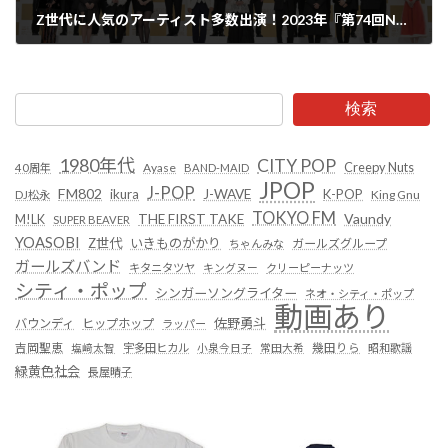
Z世代に人気のアーティスト多数出演！2023年『第74回NHK紅白歌合戦』出場者でいま注目したいアーティストたち
2023年11月17日
検索
1980年代
CITY POP
Creepy Nuts
Ayase
40周年
BAND-MAID
JPOP
J-POP
FM802
ikura
J-WAVE
K-POP
King Gnu
DJ松永
TOKYO FM
Vaundy
THE FIRST TAKE
M!LK
SUPER BEAVER
YOASOBI
Z世代
いきものがかり
ガールズグループ
ちゃんみな
ガールズバンド
キタニタツヤ
キングヌー
クリーピーナッツ
シティ・ポップ
シンガーソングライター
ネオ・シティ・ポップ
動画あり
佐野勇斗
バウンディ
ヒップホップ
ラッパー
吉岡聖恵
塩﨑太智
宇多田ヒカル
小泉今日子
常田大希
幾田りら
昭和歌謡
緑黄色社会
長屋晴子