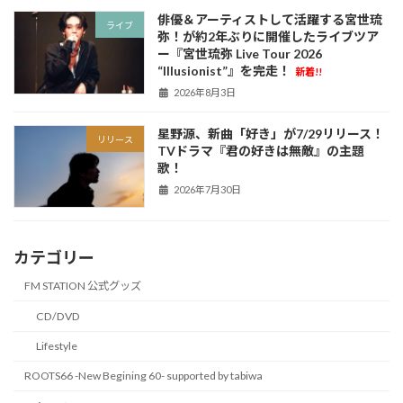
俳優＆アーティストして活躍する宮世琉
ライブ
弥！が約2年ぶりに開催したライブツア
ー『宮世琉弥 Live Tour 2026
“Illusionist”』を完走！
新着!!
2026年8月3日
星野源、新曲「好き」が7/29リリース！
リリース
TVドラマ『君の好きは無敵』の主題
歌！
2026年7月30日
カテゴリー
FM STATION 公式グッズ
CD/DVD
Lifestyle
ROOTS66 -New Begining 60- supported by tabiwa