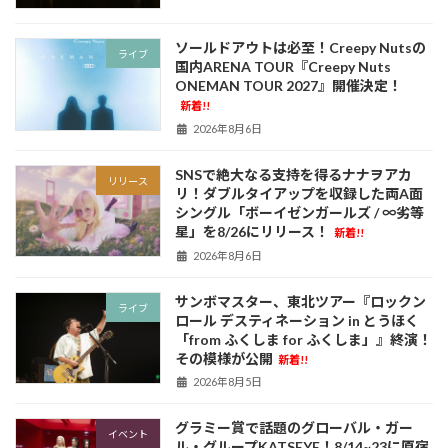
ソールドアウトは必至！Creepy Nutsの
ライブ
国内ARENA TOUR『Creepy Nuts
ONEMAN TOUR 2027』開催決定！
新着!!
2026年8月6日
SNSで絶大なる支持を得るナナヲアカ
リリース
リ！ダブルタイアップを収録した両A面
シングル「ボーイゼンガールズ / ∞劣等
星」を8/26にリリース！
新着!!
2026年8月6日
サンボマスター、東北ツアー『ロックン
ライブ
ロール デスティネーション in とうほく
「from ふくしま for ふくしま」』終演！
その模様が公開
新着!!
2026年8月5日
グラミー賞で話題のグローバル・ガー
イベント
ル・グループKATSEYE！8/14~23に原宿