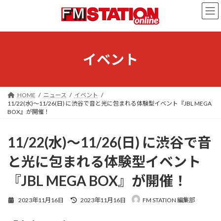
コ
ナ
ン
ビ
テ
ゲ
ン
ー
ツ
シ
へ
ョ
イベント
ス
ン
キ
に
ッ
移
プ
動
HOME
ニュース
イベント
11/22(水)～11/26(日) に渋谷で音と光に包まれる体験型イベント『JBL MEGA
BOX』が開催！
11/22(水)～11/26(日) に渋谷で音
と光に包まれる体験型イベント
『JBL MEGA BOX』が開催！
最
2023年11月16日
2023年11月16日
FM STATION 編集部
終
更