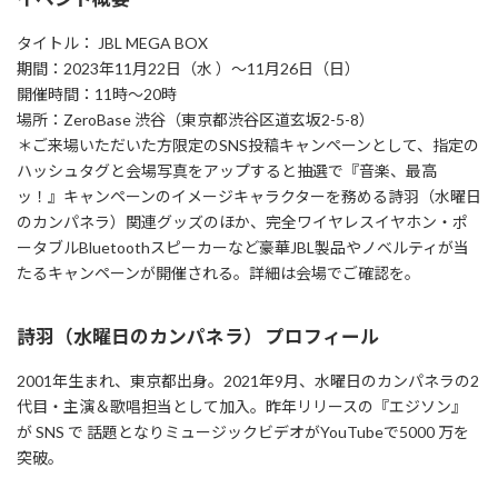
タイトル： JBL MEGA BOX
期間：2023年11月22日（水 ）～11月26日（日）
開催時間：11時～20時
場所：ZeroBase 渋谷（東京都渋谷区道玄坂2-5-8）
＊ご来場いただいた方限定のSNS投稿キャンペーンとして、指定の
ハッシュタグと会場写真をアップすると抽選で『音楽、最高
ッ！』キャンペーンのイメージキャラクターを務める詩羽（水曜日
のカンパネラ）関連グッズのほか、完全ワイヤレスイヤホン・ポ
ータブルBluetoothスピーカーなど豪華JBL製品やノベルティが当
たるキャンペーンが開催される。詳細は会場でご確認を。
詩羽（水曜日のカンパネラ） プロフィール
2001年生まれ、東京都出身。2021年9月、水曜日のカンパネラの2
代目・主演＆歌唱担当として加入。昨年リリースの『エジソン』
が SNS で 話題となりミュージックビデオがYouTubeで5000 万を
突破。