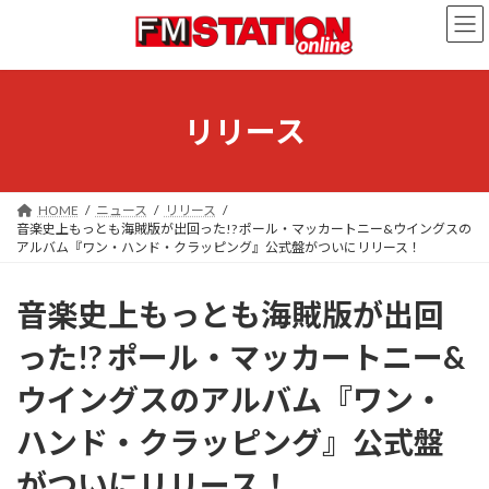
コ
ナ
ン
ビ
テ
ゲ
ン
ー
ツ
シ
へ
ョ
リリース
ス
ン
キ
に
ッ
移
プ
動
HOME
ニュース
リリース
音楽史上もっとも海賊版が出回った!? ポール・マッカートニー&ウイングスの
アルバム『ワン・ハンド・クラッピング』公式盤がついにリリース！
音楽史上もっとも海賊版が出回
った!? ポール・マッカートニー&
ウイングスのアルバム『ワン・
ハンド・クラッピング』公式盤
がついにリリース！