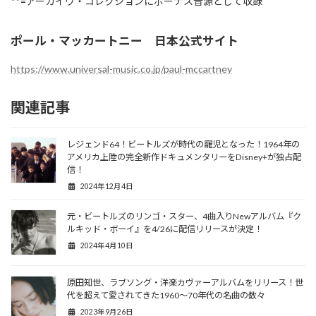
**=アーカイヴ・コレクションにボーナス音源として収録
ポール・マッカートニー 日本公式サイト
https://www.universal-music.co.jp/paul-mccartney
関連記事
レジェンド64！ビートルズが時代の寵児となった！1964年の
アメリカ上陸の完全新作ドキュメンタリーをDisney+が独占配
信！
2024年12月4日
元・ビートルズのリンゴ・スター、4曲入りNewアルバム『ク
ルキッド・ボーイ』を4/26に配信リリースが決定！
2024年4月10日
原田知世、ラブソング・洋楽カヴァーアルバムをリリース！世
代を超えて愛されてきた1960～70年代の名曲の数々
2023年9月26日