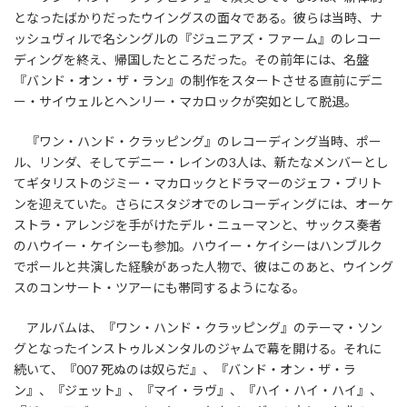
となったばかりだったウイングスの面々である。彼らは当時、ナ
ッシュヴィルで名シングルの『ジュニアズ・ファーム』のレコー
ディングを終え、帰国したところだった。その前年には、名盤
『バンド・オン・ザ・ラン』の制作をスタートさせる直前にデニ
ー・サイウェルとヘンリー・マカロックが突如として脱退。
『ワン・ハンド・クラッピング』のレコーディング当時、ポー
ル、リンダ、そしてデニー・レインの3人は、新たなメンバーとし
てギタリストのジミー・マカロックとドラマーのジェフ・ブリト
ンを迎えていた。さらにスタジオでのレコーディングには、オーケ
ストラ・アレンジを手がけたデル・ニューマンと、サックス奏者
のハウイー・ケイシーも参加。ハウイー・ケイシーはハンブルク
でポールと共演した経験があった人物で、彼はこのあと、ウイング
スのコンサート・ツアーにも帯同するようになる。
アルバムは、『ワン・ハンド・クラッピング』のテーマ・ソン
グとなったインストゥルメンタルのジャムで幕を開ける。それに
続いて、『007 死ぬのは奴らだ』、『バンド・オン・ザ・ラ
ン』、『ジェット』、『マイ・ラヴ』、『ハイ・ハイ・ハイ』、