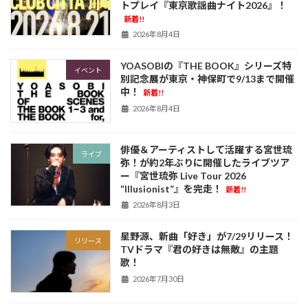
トプレイ『東京歌謡曲ナイト2026』！
新着!!
2026年8月4日
YOASOBIの『THE BOOK』シリーズ特
イベント
別記念展が東京・神保町で9/13まで開催
中！
新着!!
2026年8月4日
俳優＆アーティストして活躍する宮世琉
ライブ
弥！が約2年ぶりに開催したライブツア
ー『宮世琉弥 Live Tour 2026
“Illusionist”』を完走！
新着!!
2026年8月3日
星野源、新曲「好き」が7/29リリース！
リリース
TVドラマ『君の好きは無敵』の主題
歌！
2026年7月30日