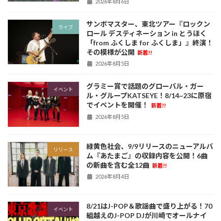
2026年8月6日
サンボマスター、東北ツアー『ロックン
ライブ
ロール デスティネーション in とうほく
「from ふくしま for ふくしま」』終演！
その模様が公開
新着!!
2026年8月5日
グラミー賞で話題のグローバル・ガー
イベント
ル・グループKATSEYE！8/14~23に原宿
でイベントを開催！
新着!!
2026年8月5日
緑黄色社会、9/9リリースのニューアルバ
リリース
ム『あたまご』の収録内容を公開！6曲
の新曲を含む全12曲
新着!!
2026年8月4日
8/21はJ-POP＆歌謡曲で盛り上がる！70
イベント
組越えのJ-POP DJが川崎でオールナイ