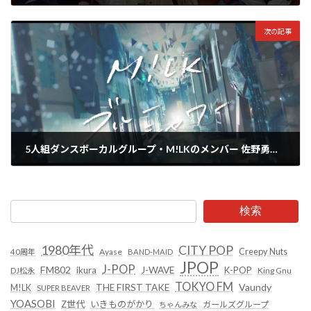
2024年4月28日
次の記事
5人組ダンスボーカルグループ・M!LKのメンバー 佐野勇斗出演『シーブリーズ』のCM曲『ブルーシャー』が配信リリース！予告MVも公開中
2024年4月29日
検索
1980年代
CITY POP
Creepy Nuts
Ayase
40周年
BAND-MAID
JPOP
J-POP
FM802
ikura
J-WAVE
K-POP
King Gnu
DJ松永
TOKYO FM
Vaundy
THE FIRST TAKE
M!LK
SUPER BEAVER
YOASOBI
Z世代
いきものがかり
ガールズグループ
ちゃんみな