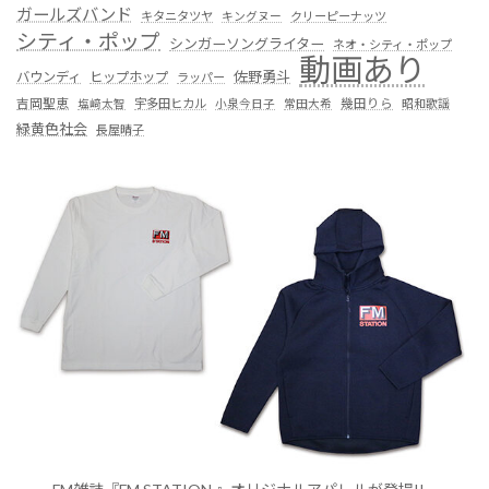
ガールズバンド
キタニタツヤ
キングヌー
クリーピーナッツ
シティ・ポップ
シンガーソングライター
ネオ・シティ・ポップ
動画あり
佐野勇斗
バウンディ
ヒップホップ
ラッパー
吉岡聖恵
塩﨑太智
宇多田ヒカル
小泉今日子
常田大希
幾田りら
昭和歌謡
緑黄色社会
長屋晴子