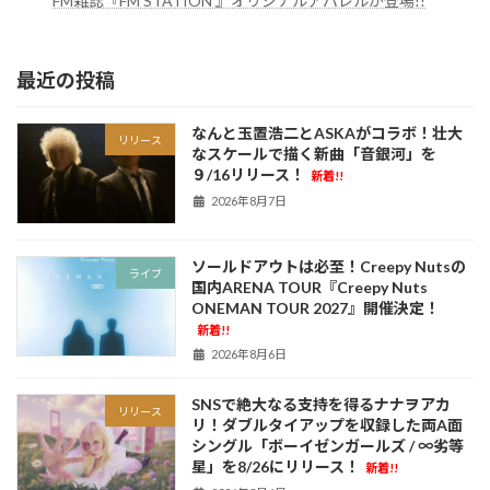
FM雑誌『FM STATION 』オリジナルアパレルが登場!!
最近の投稿
なんと玉置浩二とASKAがコラボ！壮大
リリース
なスケールで描く新曲「音銀河」を
９/16リリース！
新着!!
2026年8月7日
ソールドアウトは必至！Creepy Nutsの
ライブ
国内ARENA TOUR『Creepy Nuts
ONEMAN TOUR 2027』開催決定！
新着!!
2026年8月6日
SNSで絶大なる支持を得るナナヲアカ
リリース
リ！ダブルタイアップを収録した両A面
シングル「ボーイゼンガールズ / ∞劣等
星」を8/26にリリース！
新着!!