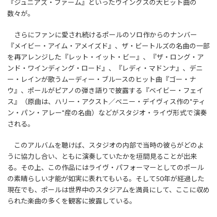
『ジュニアズ・ファーム』といったウイングスの大ヒット曲の
数々が。
さらにファンに愛され続けるポールのソロ作からのナンバー
『メイビー・アイム・アメイズド』、ザ・ビートルズの名曲の一部
を再アレンジした『レット・イット・ビー』、『ザ・ロング・ア
ンド・ワインディング・ロード』、『レディ・マドンナ』、デニ
ー・レインが歌うムーディー・ブルースのヒット曲『ゴー・ナ
ウ』、ポールがピアノの弾き語りで披露する『ベイビー・フェイ
ス』（原曲は、ハリー・アクスト／ベニー・デイヴィス作の"ティ
ン・パン・アレー"産の名曲）などがスタジオ・ライヴ形式で演奏
される。
このアルバムを聴けば、スタジオの内部で当時の彼らがどのよ
うに協力し合い、ともに演奏していたかを垣間見ることが出来
る。その上、この作品にはライヴ・パフォーマーとしてのポール
の素晴らしい才能が如実に表れてもいる。そして50年が経過した
現在でも、ポールは世界中のスタジアムを満員にして、ここに収め
られた楽曲の多くを観客に披露している。