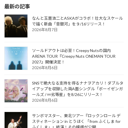
最新の記事
なんと玉置浩二とASKAがコラボ！壮大なスケール
で描く新曲「音銀河」を９/16リリース！
2026年8月7日
ソールドアウトは必至！Creepy Nutsの国内
ARENA TOUR『Creepy Nuts ONEMAN TOUR
2027』開催決定！
2026年8月6日
SNSで絶大なる支持を得るナナヲアカリ！ダブルタ
イアップを収録した両A面シングル「ボーイゼンガ
ールズ / ∞劣等星」を8/26にリリース！
2026年8月6日
サンボマスター、東北ツアー『ロックンロール デ
スティネーション in とうほく 「from ふくしま for
ふくしま」』終演！その模様が公開