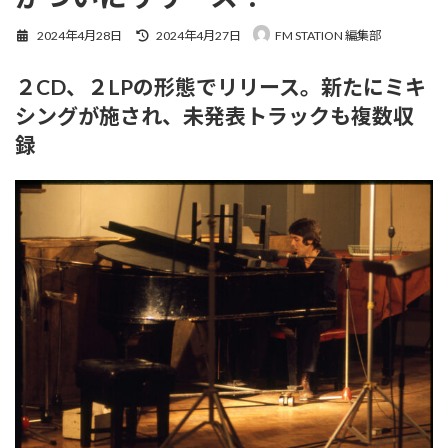
最
2024年4月28日
2024年4月27日
FM STATION 編集部
終
更
２CD、２LPの形態でリリース。新たにミキ
新
日
シングが施され、未発表トラックも複数収
時
:
録