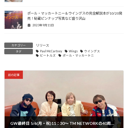
ポール・マッカートニー＆ウイングスの完全解説本が10/20発
売！秘蔵ピンナップ写真など盛り沢山
2023年9月11日
リリース
カテゴリー
Paul McCartney
Wings
ウイングス
タグ
ビートルズ
ポール・マッカートニ
前の記事
GW最終日 5/6(月・祝)11：30〜 TM NETWORKの40周年記念特別番組がTOKYO FMで放送!!ファン必聴ロングインタビューあり