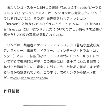
またリンゴ・スターは8冊目の書籍『Beats & Threads (ビーツ＆
スレッズ) 』をジュリアンズ・オークションから発表した。リンゴ
の代名詞といえば、その流行最先端を行くファッション
（threads）と彼ならではのドラム・ビートである。この『Beats
& Threads』には、彼のドラムズについての詳しい情報や未公開写
真を含む200枚の写真が掲載されている。
リンゴは、共著者のゲイリー・アストリッジ（著名な歴史研究
者、ライター、講演者、ドラマー、ヴィンテージ・ドラム・コレ
クター）と共に、伝説的なビートルズ時代のドラム・キットにつ
いて初めて徹底的に解説。この書籍には、数十年にわたる調査に
基づいた情報と共に、音楽史に残るこうした銘品の細部にまで渡
る写真が収録されている。この本は、次のリンクから購入可能
だ。
www.juliensauctions.com
作品情報