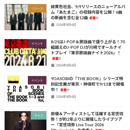
緑黄色社会、9/9リリースのニューアルバ
リリース
ム『あたまご』の収録内容を公開！6曲
の新曲を含む全12曲
新着!!
2026年8月4日
8/21はJ-POP＆歌謡曲で盛り上がる！70
イベント
組越えのJ-POP DJが川崎でオールナイ
トプレイ『東京歌謡曲ナイト2026』！
新着!!
2026年8月4日
YOASOBIの『THE BOOK』シリーズ特
イベント
別記念展が東京・神保町で9/13まで開催
中！
新着!!
2026年8月4日
俳優＆アーティストして活躍する宮世琉
ライブ
弥！が約2年ぶりに開催したライブツア
ー『宮世琉弥 Live Tour 2026