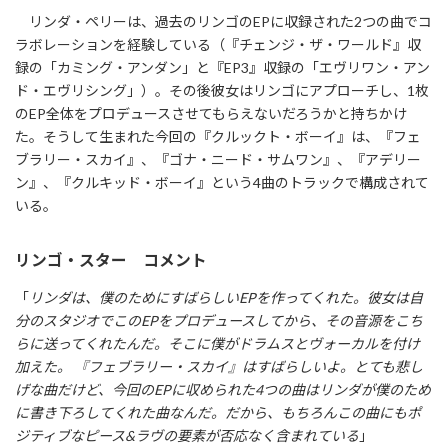
リンダ・ペリーは、過去のリンゴのEPに収録された2つの曲でコ
ラボレーションを経験している（『チェンジ・ザ・ワールド』収
録の「カミング・アンダン」と『EP3』収録の「エヴリワン・アン
ド・エヴリシング」）。その後彼女はリンゴにアプローチし、1枚
のEP全体をプロデュースさせてもらえないだろうかと持ちかけ
た。そうして生まれた今回の『クルックト・ボーイ』は、『フェ
ブラリー・スカイ』、『ゴナ・ニード・サムワン』、『アデリー
ン』、『クルキッド・ボーイ』という4曲のトラックで構成されて
いる。
リンゴ・スター コメント
「
リンダは、僕のためにすばらしいEPを作ってくれた。彼女は自
分のスタジオでこのEPをプロデュースしてから、その音源をこち
らに送ってくれたんだ。そこに僕がドラムスとヴォーカルを付け
加えた。 『フェブラリー・スカイ』はすばらしいよ。とても悲し
げな曲だけど、今回のEPに収められた4つの曲はリンダが僕のため
に書き下ろしてくれた曲なんだ。だから、もちろんこの曲にもポ
ジティブなピース&ラヴの要素が否応なく含まれている
」