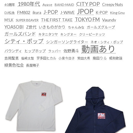
1980年代
CITY POP
Creepy Nuts
Ayase
40周年
BAND-MAID
JPOP
J-POP
FM802
ikura
J-WAVE
K-POP
King Gnu
DJ松永
TOKYO FM
Vaundy
THE FIRST TAKE
M!LK
SUPER BEAVER
YOASOBI
Z世代
いきものがかり
ガールズグループ
ちゃんみな
ガールズバンド
キタニタツヤ
キングヌー
クリーピーナッツ
シティ・ポップ
シンガーソングライター
ネオ・シティ・ポップ
動画あり
佐野勇斗
バウンディ
ヒップホップ
ラッパー
吉岡聖恵
塩﨑太智
宇多田ヒカル
小泉今日子
常田大希
幾田りら
昭和歌謡
緑黄色社会
長屋晴子