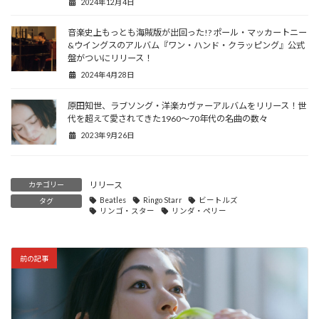
2024年12月4日
音楽史上もっとも海賊版が出回った!? ポール・マッカートニー
&ウイングスのアルバム『ワン・ハンド・クラッピング』公式
盤がついにリリース！
2024年4月28日
原田知世、ラブソング・洋楽カヴァーアルバムをリリース！世
代を超えて愛されてきた1960～70年代の名曲の数々
2023年9月26日
リリース
カテゴリー
Beatles
Ringo Starr
ビートルズ
タグ
リンゴ・スター
リンダ・ペリー
前の記事