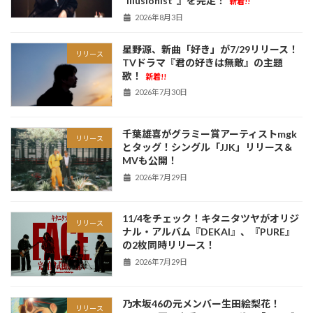
“Illusionist”』を完走！
新着!!
2026年8月3日
星野源、新曲「好き」が7/29リリース！
リリース
TVドラマ『君の好きは無敵』の主題
歌！
新着!!
2026年7月30日
千葉雄喜がグラミー賞アーティストmgk
リリース
とタッグ！シングル「JJK」リリース＆
MVも公開！
2026年7月29日
11/4をチェック！キタニタツヤがオリジ
リリース
ナル・アルバム『DEKAI』、『PURE』
の2枚同時リリース！
2026年7月29日
乃木坂46の元メンバー生田絵梨花！
リリース