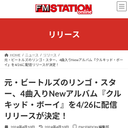
コ
ナ
ン
ビ
テ
ゲ
ン
ー
ツ
シ
へ
ョ
リリース
ス
ン
キ
に
ッ
移
プ
動
HOME
ニュース
リリース
元・ビートルズのリンゴ・スター、4曲入りNewアルバム『クルキッド・ボー
イ』を4/26に配信リリースが決定！
元・ビートルズのリンゴ・スタ
ー、4曲入りNewアルバム『クル
キッド・ボーイ』を4/26に配信
リリースが決定！
最
2024年4月10日
2024年4月10日
FM STATION 編集部