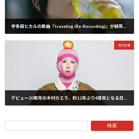
宇多田ヒカルの新曲『traveling (Re-Recording)』が緑茶ブランド『綾鷹』の新CMソングに決定!! 自身も出演したCM撮影インタビュー動画も公開
2024年4月10日
次の記事
デビュー20周年の木村カエラ、約12年ぶり4度目となる日本武道館公演ライブが決定！4/10には新曲『DAHLIA』をリリース
2024年4月10日
検索