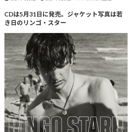
終
更
CDは5月31日に発売。ジャケット写真は若
新
日
き日のリンゴ・スター
時
: