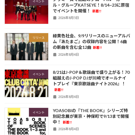
イベント
ル・グループKATSEYE！8/14~23に原宿
でイベントを開催！
新着!!
2026年8月5日
緑黄色社会、9/9リリースのニューアルバ
リリース
ム『あたまご』の収録内容を公開！6曲
の新曲を含む全12曲
新着!!
2026年8月4日
8/21はJ-POP＆歌謡曲で盛り上がる！70
イベント
組越えのJ-POP DJが川崎でオールナイ
トプレイ『東京歌謡曲ナイト2026』！
新着!!
2026年8月4日
YOASOBIの『THE BOOK』シリーズ特
イベント
別記念展が東京・神保町で9/13まで開催
中！
新着!!
2026年8月4日