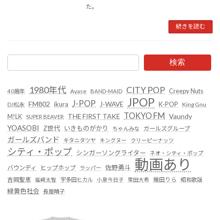
た。
続きを読む
検索
1980年代
CITY POP
Creepy Nuts
Ayase
40周年
BAND-MAID
JPOP
J-POP
FM802
ikura
J-WAVE
K-POP
King Gnu
DJ松永
TOKYO FM
Vaundy
THE FIRST TAKE
M!LK
SUPER BEAVER
YOASOBI
Z世代
いきものがかり
ガールズグループ
ちゃんみな
ガールズバンド
キタニタツヤ
キングヌー
クリーピーナッツ
シティ・ポップ
シンガーソングライター
ネオ・シティ・ポップ
動画あり
佐野勇斗
バウンディ
ヒップホップ
ラッパー
吉岡聖恵
塩﨑太智
宇多田ヒカル
小泉今日子
常田大希
幾田りら
昭和歌謡
緑黄色社会
長屋晴子