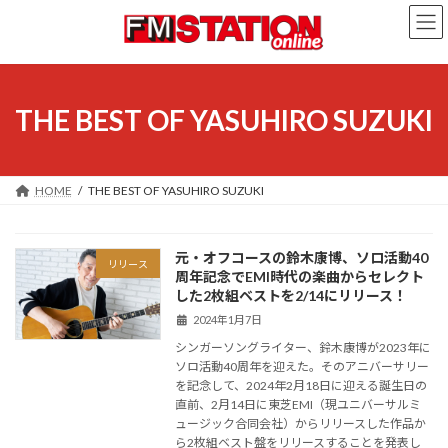
コ
ナ
ン
ビ
テ
ゲ
ン
ー
ツ
シ
へ
ョ
THE BEST OF YASUHIRO SUZUKI
ス
ン
キ
に
ッ
移
プ
動
HOME
THE BEST OF YASUHIRO SUZUKI
元・オフコースの鈴木康博、ソロ活動40
リリース
周年記念でEMI時代の楽曲からセレクト
した2枚組ベストを2/14にリリース！
2024年1月7日
シンガーソングライター、鈴木康博が2023年に
ソロ活動40周年を迎えた。そのアニバーサリー
を記念して、2024年2月18日に迎える誕生日の
直前、2月14日に東芝EMI（現ユニバーサルミ
ュージック合同会社）からリリースした作品か
ら2枚組ベスト盤をリリースすることを発表し