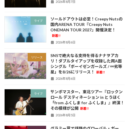
2026年8月7日
ソールドアウトは必至！Creepy Nutsの
ライブ
国内ARENA TOUR『Creepy Nuts
ONEMAN TOUR 2027』開催決定！
新着!!
2026年8月6日
SNSで絶大なる支持を得るナナヲアカ
リリース
リ！ダブルタイアップを収録した両A面
シングル「ボーイゼンガールズ / ∞劣等
星」を8/26にリリース！
新着!!
2026年8月6日
サンボマスター、東北ツアー『ロックン
ライブ
ロール デスティネーション in とうほく
「from ふくしま for ふくしま」』終演！
その模様が公開
新着!!
2026年8月5日
グラミー賞で話題のグローバル・ガー