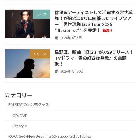
俳優＆アーティストして活躍する宮世琉
ライブ
弥！が約2年ぶりに開催したライブツア
ー『宮世琉弥 Live Tour 2026
“Illusionist”』を完走！
新着!!
2026年8月3日
星野源、新曲「好き」が7/29リリース！
リリース
TVドラマ『君の好きは無敵』の主題
歌！
2026年7月30日
カテゴリー
FM STATION 公式グッズ
CD/DVD
Lifestyle
ROOTS66 -New Begining 60- supported by tabiwa