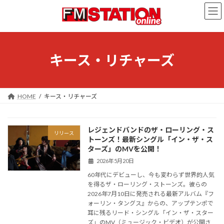
コ
ナ
ン
ビ
テ
ゲ
ン
ー
ツ
シ
へ
ョ
キース・リチャーズ
ス
ン
キ
に
ッ
移
プ
動
HOME
キース・リチャーズ
レジェンドバンドのザ・ローリング・ス
リリース
トーンズ！最新シングル「イン・ザ・ス
ターズ」のMVを公開！
2026年5月20日
60年代にデビューし、今も変わらず世界的人気
を得るザ・ローリング・ストーンズ。彼らの
2026年7月10日に発売される最新アルバム『フ
ォーリン・タングス』からの、アップテンポで
耳に残るリード・シングル「イン・ザ・スター
ズ」のMV（ミュージック・ビデオ）が公開さ