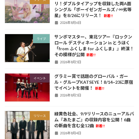
リ！ダブルタイアップを収録した両A面
シングル「ボーイゼンガールズ / ∞劣等
星」を8/26にリリース！
新着!!
2026年8月6日
サンボマスター、東北ツアー『ロックン
ライブ
ロール デスティネーション in とうほく
「from ふくしま for ふくしま」』終演！
その模様が公開
新着!!
2026年8月5日
グラミー賞で話題のグローバル・ガー
イベント
ル・グループKATSEYE！8/14~23に原宿
でイベントを開催！
新着!!
2026年8月5日
緑黄色社会、9/9リリースのニューアルバ
リリース
ム『あたまご』の収録内容を公開！6曲
の新曲を含む全12曲
新着!!
2026年8月4日