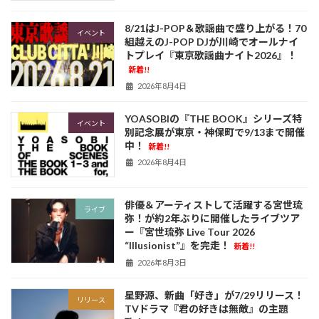
8/21はJ-POP＆歌謡曲で盛り上がる！70
イベント
組越えのJ-POP DJが川崎でオールナイ
トプレイ『東京歌謡曲ナイト2026』！
新着!!
2026年8月4日
YOASOBIの『THE BOOK』シリーズ特
イベント
別記念展が東京・神保町で9/13まで開催
中！
新着!!
2026年8月4日
俳優＆アーティストして活躍する宮世琉
ライブ
弥！が約2年ぶりに開催したライブツア
ー『宮世琉弥 Live Tour 2026
“Illusionist”』を完走！
新着!!
2026年8月3日
星野源、新曲「好き」が7/29リリース！
リリース
TVドラマ『君の好きは無敵』の主題