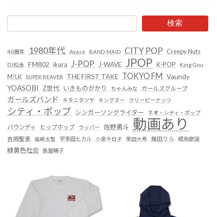
検索
1980年代
CITY POP
Creepy Nuts
Ayase
40周年
BAND-MAID
JPOP
J-POP
FM802
ikura
J-WAVE
K-POP
King Gnu
DJ松永
TOKYO FM
Vaundy
THE FIRST TAKE
M!LK
SUPER BEAVER
YOASOBI
Z世代
いきものがかり
ガールズグループ
ちゃんみな
ガールズバンド
キタニタツヤ
キングヌー
クリーピーナッツ
シティ・ポップ
シンガーソングライター
ネオ・シティ・ポップ
動画あり
佐野勇斗
バウンディ
ヒップホップ
ラッパー
吉岡聖恵
塩﨑太智
宇多田ヒカル
小泉今日子
常田大希
幾田りら
昭和歌謡
緑黄色社会
長屋晴子