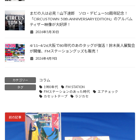
まだの人は必見！山下達郎 ソロ・デビュー50周年記念！
「CIRCUS TOWN 50th ANNIVERSARY EDITION」のアルバム
ティザー映像が大好評！
2026年5月30日
4/11~4/26大阪で80年代のあのタッグが復活！鈴木英人展覧会
が開催、FMステーショングッズも販売！
2026年4月9日
コラム
カテゴリー
1980年代
FM STATION
タグ
FMステーションのあった時代
エアチェック
カセットテープ
ラジカセ
前の記事