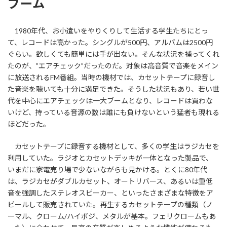
ブーム
1980年代、お小遣いをやりくりして生活する学生たちにとっ
て、レコードは高かった。シングルが500円、アルバムは2500円
ぐらい。欲しくても簡単には手が出ない。そんな状況を補ってくれ
たのが、”エアチェック”だったのだ。対象は高音質で音楽をメイン
に放送されるFM番組。当時の機材では、カセットテープに録音し
た音楽を聴いても十分に満足できた。そうした状況もあり、若い世
代を中心にエアチェックは一大ブームとなり、レコードは買わな
いけど、持っている音源の数は誰にも負けないという猛者も現れる
ほどだった。
カセットテープに録音する機材として、多くの学生はラジカセを
利用していた。ラジオとカセットデッキが一体となった製品で、
いまだに家電売り場で少ないながらも見かける。とくに80年代
は、ラジカセがダブルカセット、オートリバース、あるいは重低
音を強調したステレオスピーカー、といったさまざまな特徴をア
ピールして販売されていた。再生するカセットテープの種類（ノ
ーマル、クローム/ハイポジ、メタルが基本。フェリクロームもあ