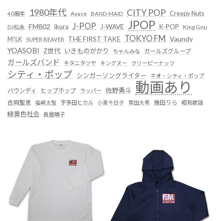
1980年代
CITY POP
Creepy Nuts
Ayase
40周年
BAND-MAID
JPOP
J-POP
FM802
ikura
J-WAVE
K-POP
King Gnu
DJ松永
TOKYO FM
Vaundy
THE FIRST TAKE
M!LK
SUPER BEAVER
YOASOBI
Z世代
いきものがかり
ガールズグループ
ちゃんみな
ガールズバンド
キタニタツヤ
キングヌー
クリーピーナッツ
シティ・ポップ
シンガーソングライター
ネオ・シティ・ポップ
動画あり
佐野勇斗
バウンディ
ヒップホップ
ラッパー
吉岡聖恵
塩﨑太智
宇多田ヒカル
小泉今日子
常田大希
幾田りら
昭和歌謡
緑黄色社会
長屋晴子