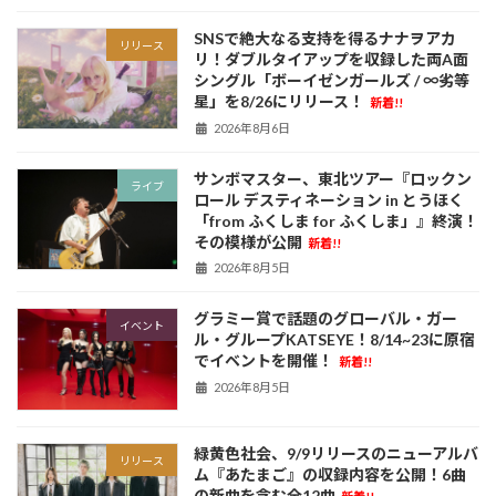
SNSで絶大なる支持を得るナナヲアカ
リリース
リ！ダブルタイアップを収録した両A面
シングル「ボーイゼンガールズ / ∞劣等
星」を8/26にリリース！
新着!!
2026年8月6日
サンボマスター、東北ツアー『ロックン
ライブ
ロール デスティネーション in とうほく
「from ふくしま for ふくしま」』終演！
その模様が公開
新着!!
2026年8月5日
グラミー賞で話題のグローバル・ガー
イベント
ル・グループKATSEYE！8/14~23に原宿
でイベントを開催！
新着!!
2026年8月5日
緑黄色社会、9/9リリースのニューアルバ
リリース
ム『あたまご』の収録内容を公開！6曲
の新曲を含む全12曲