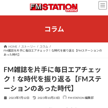
コ
ナ
ン
ビ
テ
ゲ
ン
ー
ツ
シ
へ
ョ
コラム
ス
ン
キ
に
ッ
移
プ
動
HOME
ストーリー
コラム
FM雑誌を片手に毎日エアチェック！な時代を振り返る【FMステーションの
あった時代】
FM雑誌を片手に毎日エアチェッ
ク！な時代を振り返る【FMステ
ーションのあった時代】
最
2023年7月12日
2023年10月23日
FM STATION 編集部
終
更