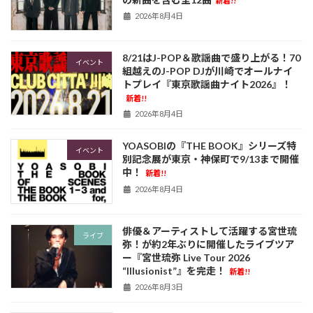
新着!!
2026年8月4日
8/21はJ-POP＆歌謡曲で盛り上がる！70
イベント
組越えのJ-POP DJが川崎でオールナイ
トプレイ『東京歌謡曲ナイト2026』！
新着!!
2026年8月4日
YOASOBIの『THE BOOK』シリーズ特
イベント
別記念展が東京・神保町で9/13まで開催
中！
新着!!
2026年8月4日
俳優＆アーティストして活躍する宮世琉
ライブ
弥！が約2年ぶりに開催したライブツア
ー『宮世琉弥 Live Tour 2026
“Illusionist”』を完走！
新着!!
2026年8月3日