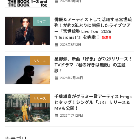
2026年8月4日
俳優＆アーティストして活躍する宮世琉
ライブ
弥！が約2年ぶりに開催したライブツア
ー『宮世琉弥 Live Tour 2026
“Illusionist”』を完走！
新着!!
2026年8月3日
星野源、新曲「好き」が7/29リリース！
リリース
TVドラマ『君の好きは無敵』の主題
歌！
2026年7月30日
千葉雄喜がグラミー賞アーティストmgk
リリース
とタッグ！シングル「JJK」リリース＆
MVも公開！
2026年7月29日
カテゴリー