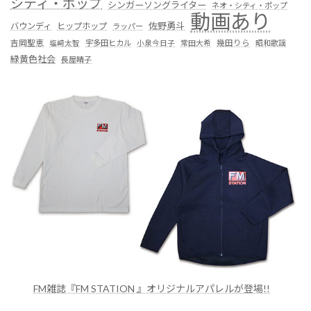
シティ・ポップ
シンガーソングライター
ネオ・シティ・ポップ
動画あり
佐野勇斗
バウンディ
ヒップホップ
ラッパー
吉岡聖恵
塩﨑太智
宇多田ヒカル
小泉今日子
常田大希
幾田りら
昭和歌謡
緑黄色社会
長屋晴子
FM雑誌『FM STATION 』オリジナルアパレルが登場!!