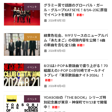
グラミー賞で話題のグローバル・ガー
イベント
ル・グループKATSEYE！8/14~23に原宿
でイベントを開催！
新着!!
2026年8月5日
緑黄色社会、9/9リリースのニューアルバ
リリース
ム『あたまご』の収録内容を公開！6曲
の新曲を含む全12曲
新着!!
2026年8月4日
8/21はJ-POP＆歌謡曲で盛り上がる！70
イベント
組越えのJ-POP DJが川崎でオールナイ
トプレイ『東京歌謡曲ナイト2026』！
新着!!
2026年8月4日
YOASOBIの『THE BOOK』シリーズ特
イベント
別記念展が東京・神保町で9/13まで開催
中！
新着!!