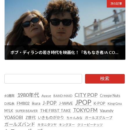
次の記事
ボブ・ディランの若き時代を映画化！『名もなき者/A COMPLETE UNKNOWN』が2025年2月に公開決定！
2024年10月1日
検索
1980年代
CITY POP
Creepy Nuts
Ayase
40周年
BAND-MAID
JPOP
J-POP
FM802
ikura
J-WAVE
K-POP
King Gnu
DJ松永
TOKYO FM
Vaundy
THE FIRST TAKE
M!LK
SUPER BEAVER
YOASOBI
Z世代
いきものがかり
ガールズグループ
ちゃんみな
ガールズバンド
キタニタツヤ
キングヌー
クリーピーナッツ