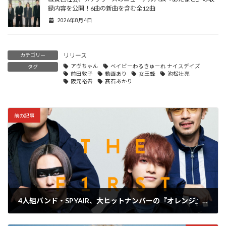
録内容を公開！6曲の新曲を含む全12曲
2026年8月4日
リリース
カテゴリー
アヴちゃん
ベイビーわるきゅーれ ナイスデイズ
タグ
前田敦子
動画あり
女王蜂
池松壮亮
阪元裕吾
髙石あかり
前の記事
4人組バンド・SPYAIR、大ヒットナンバーの『オレンジ』と『現状ディストラクション』のTHE FIRST TAKEバージョンを配信リリース！
2024年9月30日