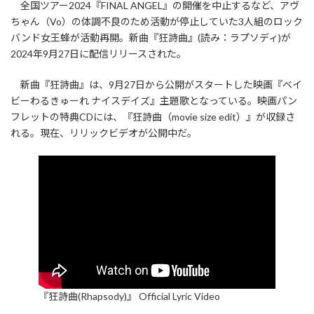
全国ツアー2024『FINAL ANGEL』の開催を中止するなど、アヴ
ちゃん（Vo）の体調不良のため活動が停止していた3人組のロック
バンド女王蜂が活動再開。新曲『狂詩曲』(読み：ラプソディ)が
2024年9月27日に配信リリースされた。
新曲『狂詩曲』は、9月27日から公開がスタートした映画『ベイ
ビーわるきゅーれ ナイスデイズ』主題歌となっている。映画パン
フレットの特典CDには、『狂詩曲（movie size edit）』が収録さ
れる。現在、リリックビデオが公開中だ。
『狂詩曲(Rhapsody)』 Official Lyric Video