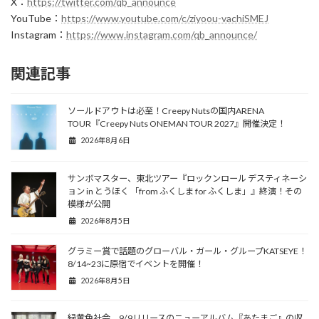
X：
https://
twitter.com/qb_announce
YouTube：
https://www.youtube.com/c/ziyoou-vachiSMEJ
Instagram：
https://www.instagram.com/qb_announce/
関連記事
ソールドアウトは必至！Creepy Nutsの国内ARENA
TOUR『Creepy Nuts ONEMAN TOUR 2027』開催決定！
2026年8月6日
サンボマスター、東北ツアー『ロックンロール デスティネーシ
ョン in とうほく 「from ふくしま for ふくしま」』終演！その
模様が公開
2026年8月5日
グラミー賞で話題のグローバル・ガール・グループKATSEYE！
8/14~23に原宿でイベントを開催！
2026年8月5日
緑黄色社会、9/9リリースのニューアルバム『あたまご』の収