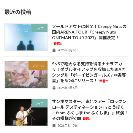
最近の投稿
ソールドアウトは必至！Creepy Nutsの
ライブ
国内ARENA TOUR『Creepy Nuts
ONEMAN TOUR 2027』開催決定！
新着!!
2026年8月6日
SNSで絶大なる支持を得るナナヲアカ
リリース
リ！ダブルタイアップを収録した両A面
シングル「ボーイゼンガールズ / ∞劣等
星」を8/26にリリース！
新着!!
2026年8月6日
サンボマスター、東北ツアー『ロックン
ライブ
ロール デスティネーション in とうほく
「from ふくしま for ふくしま」』終演！
その模様が公開
新着!!
2026年8月5日