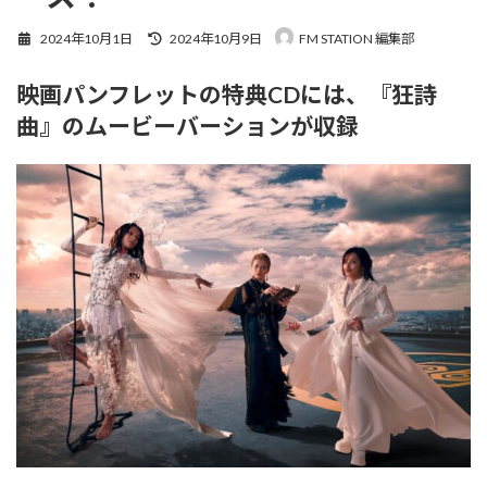
最
2024年10月1日
2024年10月9日
FM STATION 編集部
終
更
映画パンフレットの特典CDには、『狂詩
新
日
曲』のムービーバーションが収録
時
: