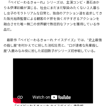
『ベイビーわるきゅーれ』シリーズは、主演コンビ・髙石あか
り＆伊澤彩織が演じる、社会にまだまだ馴染みたくない２人暮ら
し女子のモラトリアムな日常と、独自のアクション道を追求してき
た阪元裕吾監督による観客のド肝を抜くガチすぎるアクションを
融合させた唯一無二の世界観で熱狂的なファンを獲得している作
品だ。
最新作『ベイビーわるきゅーれ ナイスデイズ』では、“史上最強
の殺し屋”冬村かえでに扮した池松壮亮と、“口が達者な先輩殺し
屋”入鹿みなみ役に扮した前田敦子がシリーズ初参戦している。
『ベイビーわるきゅーれ ナイスデイズ』予告編