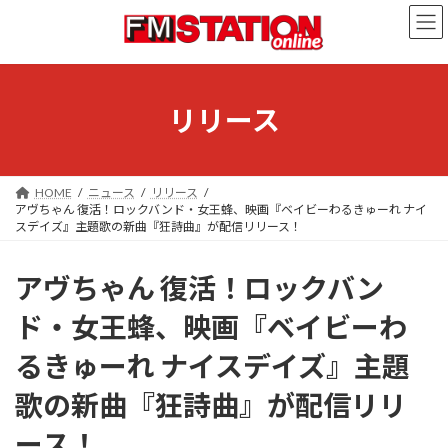
コ
ナ
ン
ビ
テ
ゲ
ン
ー
ツ
シ
へ
ョ
リリース
ス
ン
キ
に
ッ
移
プ
動
HOME
ニュース
リリース
アヴちゃん 復活！ロックバンド・女王蜂、映画『ベイビーわるきゅーれ ナイ
スデイズ』主題歌の新曲『狂詩曲』が配信リリース！
アヴちゃん 復活！ロックバン
ド・女王蜂、映画『ベイビーわ
るきゅーれ ナイスデイズ』主題
歌の新曲『狂詩曲』が配信リリ
ース！