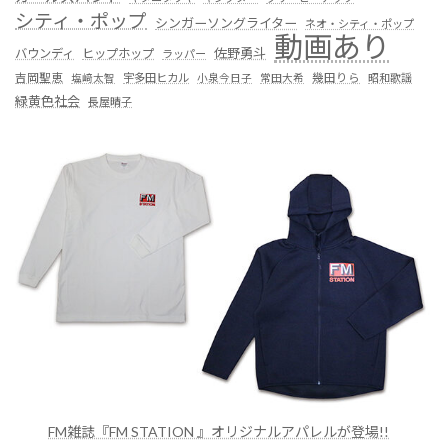
シティ・ポップ
シンガーソングライター
ネオ・シティ・ポップ
動画あり
佐野勇斗
バウンディ
ヒップホップ
ラッパー
吉岡聖恵
塩﨑太智
宇多田ヒカル
小泉今日子
常田大希
幾田りら
昭和歌謡
緑黄色社会
長屋晴子
FM雑誌『FM STATION 』オリジナルアパレルが登場!!