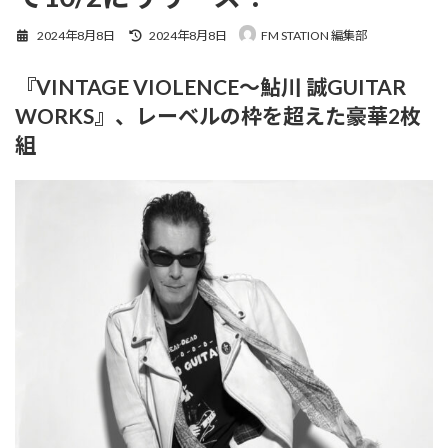
最
2024年8月8日
2024年8月8日
FM STATION 編集部
終
更
『VINTAGE VIOLENCE～鮎川 誠GUITAR
新
日
WORKS』、レーベルの枠を超えた豪華2枚
時
:
組