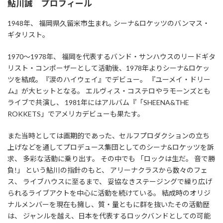
鮎川誠 プロフィール
1948年、 福岡県久留米市生まれ｡ シーナ&ロケッツのバンマス・
ギタリスト。
1970～1978年、 福岡を代表するバンド・サンハウスのリードギタ
リスト・コンポーザーとして活動後、1978年よりシーナ&ロケッ
ツを結成。『涙のハイウェイ』でデビュー。 『ユーメイ・ドリー
ム』が大ヒットとなる。 エルヴィス・コステロやラモーンズとも
ライブで共演し、 1981年にはアルバム『「SHEENA&THE
ROKKETS」でアメリカデビューも果たす。
また当時としては画期的であった、セルフプロダクションの立ち
上げなどを通してプロデュース集団としてのシーナ&ロケッツを訴
求、 多彩な活動に乗り出す。 その中でも 「ロックは生だ。 音で勝
負!」 という鮎川の指針のもと、 アリーナクラスから数々のフェ
ス、 ライブハウスに至るまで、 妥協なきステージングで繰り広げ
られるライブアクトを中心に活動を続けている。 結成時のオリジ
ナルメンバーを現在も擁し、質・量ともに群を抜いたその活動歴
は、 ジャンルを越え、日本を代表するロックバンドとしての可能