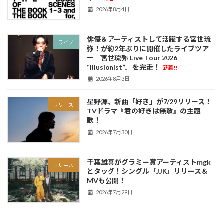
2026年8月4日
俳優＆アーティストして活躍する宮世琉
ライブ
弥！が約2年ぶりに開催したライブツア
ー『宮世琉弥 Live Tour 2026
“Illusionist”』を完走！
新着!!
2026年8月3日
星野源、新曲「好き」が7/29リリース！
リリース
TVドラマ『君の好きは無敵』の主題
歌！
2026年7月30日
千葉雄喜がグラミー賞アーティストmgk
リリース
とタッグ！シングル「JJK」リリース＆
MVも公開！
2026年7月29日