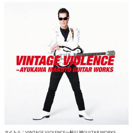
タイトル：VINTAGE VIOLENCE～鮎川 誠GUITAR WORKS