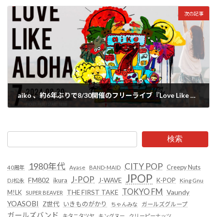
2024年8月8日
次の記事
aiko 、約6年ぶりで8/30開催のフリーライブ『Love Like Aloha vol.7』の一般申し込みがスタート！予告のライブ映像も公開
2024年8月9日
検索
1980年代
CITY POP
Creepy Nuts
Ayase
40周年
BAND-MAID
JPOP
J-POP
FM802
ikura
J-WAVE
K-POP
King Gnu
DJ松永
TOKYO FM
Vaundy
THE FIRST TAKE
M!LK
SUPER BEAVER
YOASOBI
Z世代
いきものがかり
ガールズグループ
ちゃんみな
ガールズバンド
キタニタツヤ
キングヌー
クリーピーナッツ