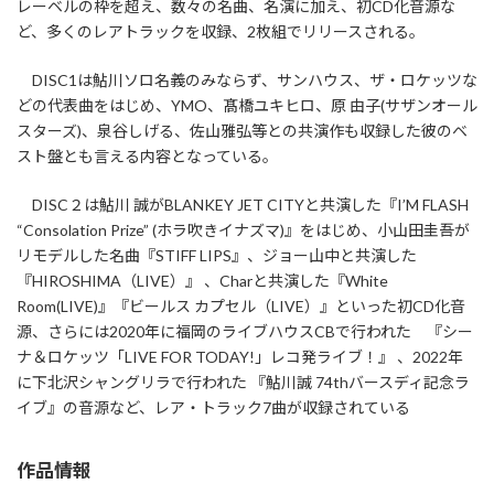
レーベルの枠を超え、数々の名曲、名演に加え、初CD化音源な
ど、多くのレアトラックを収録、2枚組でリリースされる。
DISC1は鮎川ソロ名義のみならず、サンハウス、ザ・ロケッツな
どの代表曲をはじめ、YMO、髙橋ユキヒロ、原 由子(サザンオール
スターズ)、泉谷しげる、佐山雅弘等との共演作も収録した彼のベ
スト盤とも言える内容となっている。
DISC２は鮎川 誠がBLANKEY JET CITYと共演した『I’M FLASH
“Consolation Prize” (ホラ吹きイナズマ)』をはじめ、小山田圭吾が
リモデルした名曲『STIFF LIPS』、ジョー山中と共演した
『HIROSHIMA（LIVE）』 、Charと共演した『White
Room(LIVE)』『ビールス カプセル（LIVE）』といった初CD化音
源、さらには2020年に福岡のライブハウスCBで行われた 『シー
ナ＆ロケッツ「LIVE FOR TODAY!」レコ発ライブ！』 、2022年
に下北沢シャングリラで行われた 『鮎川誠 74thバースディ記念ラ
イブ』の音源など、レア・トラック7曲が収録されている
作品情報