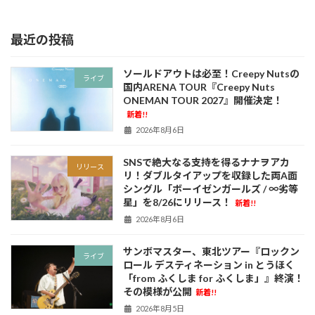
最近の投稿
ソールドアウトは必至！Creepy Nutsの
ライブ
国内ARENA TOUR『Creepy Nuts
ONEMAN TOUR 2027』開催決定！
新着!!
2026年8月6日
SNSで絶大なる支持を得るナナヲアカ
リリース
リ！ダブルタイアップを収録した両A面
シングル「ボーイゼンガールズ / ∞劣等
星」を8/26にリリース！
新着!!
2026年8月6日
サンボマスター、東北ツアー『ロックン
ライブ
ロール デスティネーション in とうほく
「from ふくしま for ふくしま」』終演！
その模様が公開
新着!!
2026年8月5日