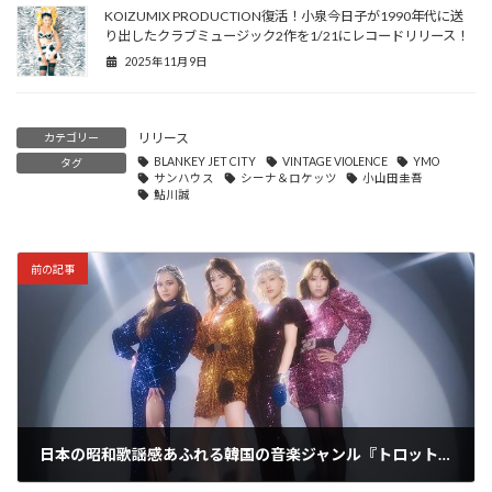
KOIZUMIX PRODUCTION復活！小泉今日子が1990年代に送
り出したクラブミュージック2作を1/21にレコードリリース！
2025年11月9日
リリース
カテゴリー
BLANKEY JET CITY
VINTAGE VIOLENCE
YMO
タグ
サンハウス
シーナ＆ロケッツ
小山田圭吾
鮎川誠
前の記事
日本の昭和歌謡感あふれる韓国の音楽ジャンル『トロット』から４人組の新人グループ・sisが今秋デビュー決定！ヒャダインがプロデュース