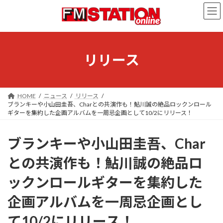
コ
ナ
ン
ビ
テ
ゲ
ン
ー
ツ
シ
へ
ョ
リリース
ス
ン
キ
に
ッ
移
プ
動
HOME
ニュース
リリース
ブランキーや小山田圭吾、Charとの共演作も！鮎川誠の絶品ロックンロール
ギターを集約した企画アルバムを一周忌企画として10/2にリリース！
ブランキーや小山田圭吾、Char
との共演作も！鮎川誠の絶品ロ
ックンロールギターを集約した
企画アルバムを一周忌企画とし
て10/2にリリース！