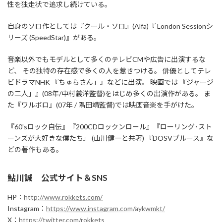
性を独走状で追求し続けている。
自身のソロ作としては『クール・ソロ』(Alfa)『 London Sessionシ
リーズ (SpeedStar)』がある。
音楽以外でもモデルとして多くのテレビCMや広告に出演するな
ど、 その独特の存在感で多くの人を惹きつける。 俳優としてテレ
ビドラマNHK 『ちゅらさん」』などに出演。 映画では 『ジャージ
の二人」』(08年/中村義洋監督)をはじめ多くの出演作がある。 ま
た『ワルボロ』(07年 / 隅田靖監督)では映画音楽を手がけた。
『60'sロック自伝』『200CDロックンロール』『ローリング･スト
ーンズが大好きな僕たち』 (山川健一と共著) 『DOSVブルース』な
どの著作もある。
鮎川誠 公式サイト＆SNS
HP：
http://www.rokkets.com/
Instagram：
https://www.instagram.com/aykwmkt/
X：
https://twitter.com/rokkets