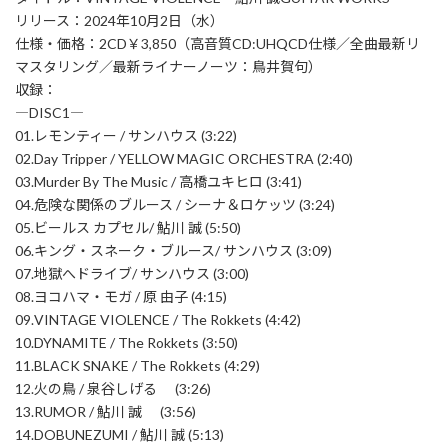
リリース：2024年10月2日（水）
仕様・価格：2CD￥3,850（高音質CD:UHQCD仕様／全曲最新リ
マスタリング／最新ライナーノーツ：鳥井賀句）
収録：
―DISC1―
01.レモンティー / サンハウス (3:22)
02.Day Tripper / YELLOW MAGIC ORCHESTRA (2:40)
03.Murder By The Music / 高橋ユキヒロ (3:41)
04.危険な関係のブルース / シーナ＆ロケッツ (3:24)
05.ビールス カプセル/ 鮎川 誠 (5:50)
06.キング・スネーク・ブルース/ サンハウス (3:09)
07.地獄へドライブ/ サンハウス (3:00)
08.ヨコハマ・モガ / 原 由子 (4:15)
09.VINTAGE VIOLENCE / The Rokkets (4:42)
10.DYNAMITE / The Rokkets (3:50)
11.BLACK SNAKE / The Rokkets (4:29)
12.火の鳥 / 泉谷しげる (3:26)
13.RUMOR / 鮎川 誠 (3:56)
14.DOBUNEZUMI / 鮎川 誠 (5:13)