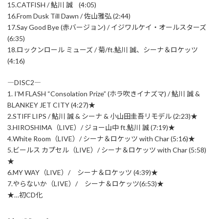
15.CATFISH / 鮎川 誠 (4:05)
16.From Dusk Till Dawn / 佐山雅弘 (2:44)
17.Say Good Bye (赤バージョン) / イジワルケイ・オールスターズ
(6:35)
18.ロックンロール ミューズ / 菊/ft.鮎川 誠、シーナ＆ロケッツ
(4:16)
―DISC2―
1. I’M FLASH “Consolation Prize” (ホラ吹きイナズマ) / 鮎川 誠 &
BLANKEY JET CITY (4:27)★
2.STIFF LIPS / 鮎川 誠 & シーナ & 小山田圭吾リモデル (2:23)★
3.HIROSHIMA（LIVE）/ ジョー山中 ft.鮎川 誠 (7:19)★
4.White Room（LIVE）/ シーナ＆ロケッツ with Char (5:16)★
5.ビールス カプセル（LIVE）/ シーナ＆ロケッツ with Char (5:58)
★
6.MY WAY（LIVE）/ シーナ＆ロケッツ (4:39)★
7.やらないか（LIVE）/ シーナ＆ロケッツ(6:53)★
★…初CD化