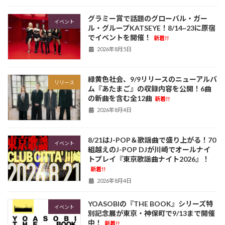
グラミー賞で話題のグローバル・ガー
イベント
ル・グループKATSEYE！8/14~23に原宿
でイベントを開催！
新着!!
2026年8月5日
緑黄色社会、9/9リリースのニューアルバ
リリース
ム『あたまご』の収録内容を公開！6曲
の新曲を含む全12曲
新着!!
2026年8月4日
8/21はJ-POP＆歌謡曲で盛り上がる！70
イベント
組越えのJ-POP DJが川崎でオールナイ
トプレイ『東京歌謡曲ナイト2026』！
新着!!
2026年8月4日
YOASOBIの『THE BOOK』シリーズ特
イベント
別記念展が東京・神保町で9/13まで開催
中！
新着!!