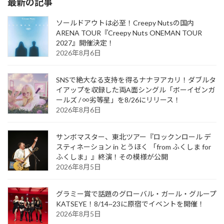
最新の記事
ソールドアウトは必至！Creepy Nutsの国内
ARENA TOUR『Creepy Nuts ONEMAN TOUR
2027』開催決定！
2026年8月6日
SNSで絶大なる支持を得るナナヲアカリ！ダブルタ
イアップを収録した両A面シングル「ボーイゼンガ
ールズ / ∞劣等星」を8/26にリリース！
2026年8月6日
サンボマスター、東北ツアー『ロックンロール デ
スティネーション in とうほく 「from ふくしま for
ふくしま」』終演！その模様が公開
2026年8月5日
グラミー賞で話題のグローバル・ガール・グループ
KATSEYE！8/14~23に原宿でイベントを開催！
2026年8月5日