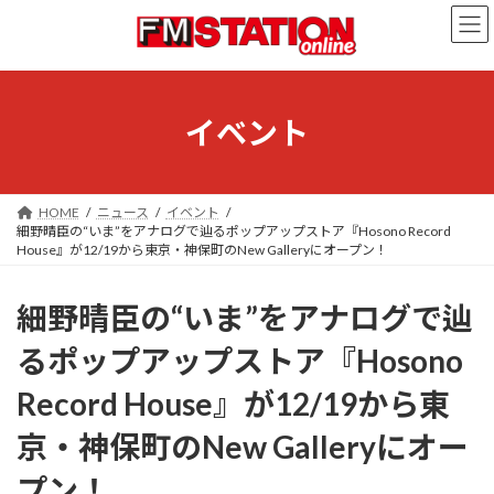
コ
ナ
ン
ビ
テ
ゲ
ン
ー
ツ
シ
へ
ョ
イベント
ス
ン
キ
に
ッ
移
プ
動
HOME
ニュース
イベント
細野晴臣の“いま”をアナログで辿るポップアップストア『Hosono Record
House』が12/19から東京・神保町のNew Galleryにオープン！
細野晴臣の“いま”をアナログで辿
るポップアップストア『Hosono
Record House』が12/19から東
京・神保町のNew Galleryにオー
プン！