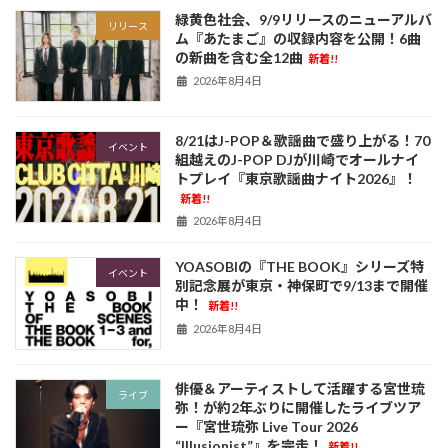
緑黄色社会、9/9リリースのニューアルバ
リリース
ム『あたまご』の収録内容を公開！6曲
の新曲を含む全12曲
新着!!
2026年8月4日
8/21はJ-POP＆歌謡曲で盛り上がる！70
イベント
組越えのJ-POP DJが川崎でオールナイ
トプレイ『東京歌謡曲ナイト2026』！
新着!!
2026年8月4日
YOASOBIの『THE BOOK』シリーズ特
イベント
別記念展が東京・神保町で9/13まで開催
中！
新着!!
2026年8月4日
俳優＆アーティストして活躍する宮世琉
ライブ
弥！が約2年ぶりに開催したライブツア
ー『宮世琉弥 Live Tour 2026
“Illusionist”』を完走！
新着!!