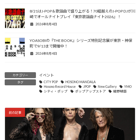
8/21はJ-POP＆歌謡曲で盛り上がる！70組越えのJ-POP DJが川
崎でオールナイトプレイ『東京歌謡曲ナイト2026』！
2026年8月4日
YOASOBIの『THE BOOK』シリーズ特別記念展が東京・神保
町で9/13まで開催中！
2026年8月4日
イベント
カテゴリー
CITY POP
HOSONO MANDALA
タグ
Hosono Record House
JPOP
New Gallery
YMO
シティ・ポップ
ポップアップストア
細野晴臣
前の記事