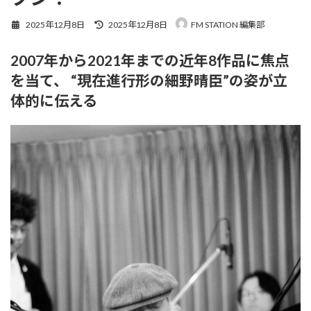
最
2025年12月8日
2025年12月8日
FM STATION 編集部
終
更
2007年から2021年までの近年8作品に焦点
新
日
を当て、 “現在進行形の細野晴臣”の姿が立
時
:
体的に伝える