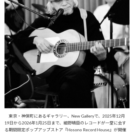
東京・神保町にあるギャラリー、New Galleryで、2025年12月
19日から2026年1月25日まで、細野晴臣のレコードが一堂に会す
る期間限定ポップアップストア『Hosono Record House』が開催