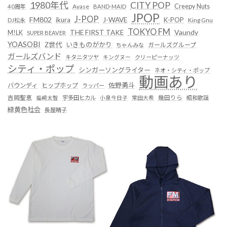
1980年代
CITY POP
Creepy Nuts
Ayase
40周年
BAND-MAID
JPOP
J-POP
FM802
ikura
J-WAVE
K-POP
King Gnu
DJ松永
TOKYO FM
Vaundy
THE FIRST TAKE
M!LK
SUPER BEAVER
YOASOBI
Z世代
いきものがかり
ガールズグループ
ちゃんみな
ガールズバンド
キタニタツヤ
キングヌー
クリーピーナッツ
シティ・ポップ
シンガーソングライター
ネオ・シティ・ポップ
動画あり
佐野勇斗
バウンディ
ヒップホップ
ラッパー
吉岡聖恵
塩﨑太智
宇多田ヒカル
小泉今日子
常田大希
幾田りら
昭和歌謡
緑黄色社会
長屋晴子