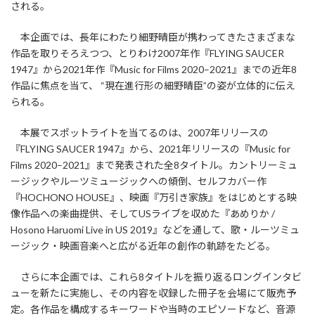
される。
本企画では、長年にわたり細野晴臣が携わってきたさまざまな
作品を取りそろえつつ、とりわけ2007年作『FLYING SAUCER
1947』から2021年作『Music for Films 2020–2021』までの近年8
作品に焦点を当て、 “現在進行形の細野晴臣”の姿が立体的に伝え
られる。
本展でスポットライトを当てるのは、2007年リリースの
『FLYING SAUCER 1947』から、2021年リリースの『Music for
Films 2020–2021』まで発表された全8タイトル。カントリーミュ
ージックやルーツミュージックへの傾倒、セルフカバー作
『HOCHONO HOUSE』、映画『万引き家族』をはじめとする映
像作品への楽曲提供、そしてUSライブを収めた『あめりか /
Hosono Haruomi Live in US 2019』などを通して、歌・ルーツミュ
ージック・映画音楽へと広がる近年の創作の軌跡をたどる。
さらに本企画では、これら8タイトルを振り返るロングインタビ
ューを新たに実施し、その内容を収録した冊子を会場にて販売予
定。各作品を構成するキーワードや当時のエピソードなど、音源