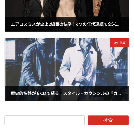
エアロスミスが史上2組目の快挙！6つの年代連続で全米アルバム・チャートTOP10入りを達成！
2025年12月7日
次の記事
歴史的名盤が６CDで蘇る！スタイル・カウンシルの『カフェ・ブリュ』スペシャル・エディションが1/30にリリース
2025年12月8日
検索