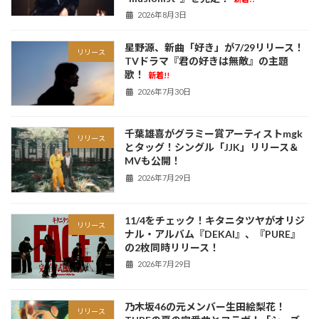
2026年8月3日
星野源、新曲「好き」が7/29リリース！
リリース
TVドラマ『君の好きは無敵』の主題
歌！
新着!!
2026年7月30日
千葉雄喜がグラミー賞アーティストmgk
リリース
とタッグ！シングル「JJK」リリース＆
MVも公開！
2026年7月29日
11/4をチェック！キタニタツヤがオリジ
リリース
ナル・アルバム『DEKAI』、『PURE』
の2枚同時リリース！
2026年7月29日
乃木坂46の元メンバー生田絵梨花！
リリース