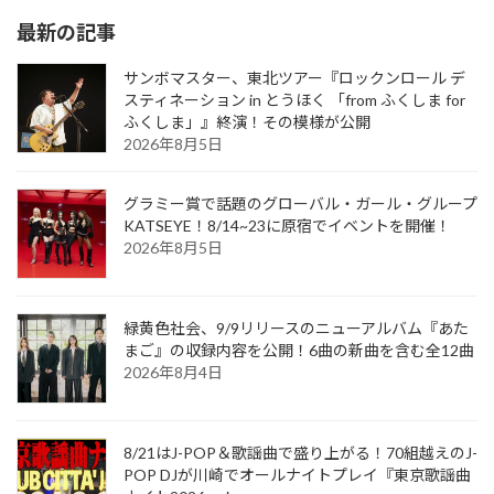
最新の記事
サンボマスター、東北ツアー『ロックンロール デ
スティネーション in とうほく 「from ふくしま for
ふくしま」』終演！その模様が公開
2026年8月5日
グラミー賞で話題のグローバル・ガール・グループ
KATSEYE！8/14~23に原宿でイベントを開催！
2026年8月5日
緑黄色社会、9/9リリースのニューアルバム『あた
まご』の収録内容を公開！6曲の新曲を含む全12曲
2026年8月4日
8/21はJ-POP＆歌謡曲で盛り上がる！70組越えのJ-
POP DJが川崎でオールナイトプレイ『東京歌謡曲