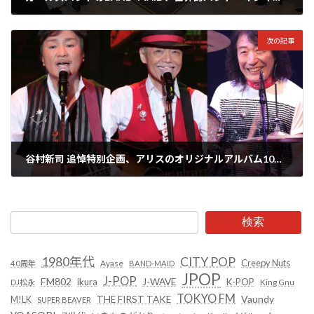
2024年5月13日
次の記事
谷村新司 追悼特別企画、アリスのオリジナルアルバム10作を最新マスタリングで6/26に復刻！各盤にアルバム未収録曲を追加収録
2024年5月14日
検索
1980年代
CITY POP
Creepy Nuts
Ayase
40周年
BAND-MAID
JPOP
J-POP
FM802
ikura
J-WAVE
K-POP
King Gnu
DJ松永
TOKYO FM
Vaundy
THE FIRST TAKE
M!LK
SUPER BEAVER