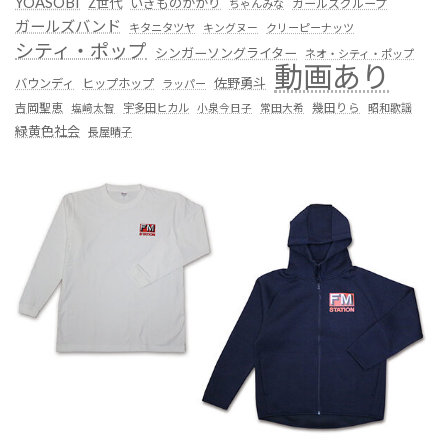
YOASOBI
Z世代
いきものがかり
ガールズグループ
ちゃんみな
ガールズバンド
キタニタツヤ
キングヌー
クリーピーナッツ
シティ・ポップ
シンガーソングライター
ネオ・シティ・ポップ
動画あり
佐野勇斗
バウンディ
ヒップホップ
ラッパー
吉岡聖恵
塩﨑太智
宇多田ヒカル
小泉今日子
常田大希
幾田りら
昭和歌謡
緑黄色社会
長屋晴子