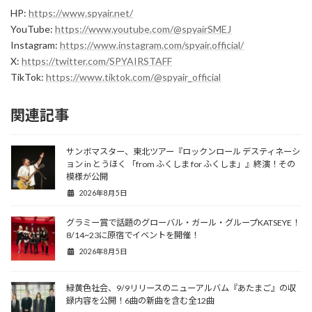
HP:
https://www.spyair.net/
YouTube:
https://www.youtube.com/@spyairSMEJ
Instagram:
https://www.instagram.com/spyair.official/
X:
https://twitter.com/SPYAIRSTAFF
TikTok:
https://www.tiktok.com/@spyair_official
関連記事
サンボマスター、東北ツアー『ロックンロール デスティネーシ
ョン in とうほく 「from ふくしま for ふくしま」』終演！その
模様が公開
2026年8月5日
グラミー賞で話題のグローバル・ガール・グループKATSEYE！
8/14~23に原宿でイベントを開催！
2026年8月5日
緑黄色社会、9/9リリースのニューアルバム『あたまご』の収
録内容を公開！6曲の新曲を含む全12曲