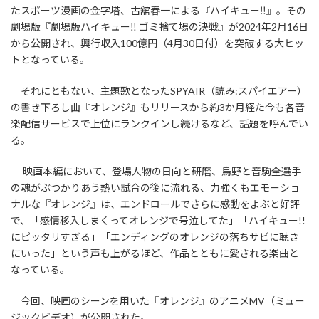
たスポーツ漫画の金字塔、古舘春一による『ハイキュー‼』。その
劇場版『劇場版ハイキュー‼ ゴミ捨て場の決戦』が2024年2月16日
から公開され、興行収入100億円（4月30日付）を突破する大ヒッ
トとなっている。
それにともない、主題歌となったSPYAIR（読み:スパイエアー）
の書き下ろし曲『オレンジ』もリリースから約3か月経た今も各音
楽配信サービスで上位にランクインし続けるなど、話題を呼んでい
る。
映画本編において、登場人物の日向と研磨、烏野と音駒全選手
の魂がぶつかりあう熱い試合の後に流れる、力強くもエモーショ
ナルな『オレンジ』は、エンドロールでさらに感動をよぶと好評
で、「感情移入しまくってオレンジで号泣してた」「ハイキュー!!
にピッタリすぎる」「エンディングのオレンジの落ちサビに聴き
にいった」という声も上がるほど、作品とともに愛される楽曲と
なっている。
今回、映画のシーンを用いた『オレンジ』のアニメMV（ミュー
ジックビデオ）が公開された。