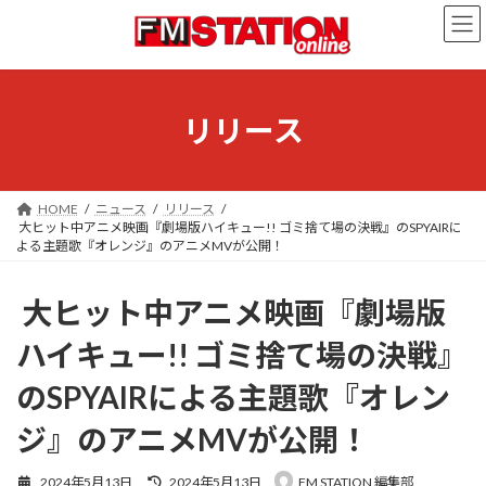
コ
ナ
ン
ビ
テ
ゲ
ン
ー
ツ
シ
へ
ョ
リリース
ス
ン
キ
に
ッ
移
プ
動
HOME
ニュース
リリース
大ヒット中アニメ映画『劇場版ハイキュー!! ゴミ捨て場の決戦』のSPYAIRに
よる主題歌『オレンジ』のアニメMVが公開！
大ヒット中アニメ映画『劇場版
ハイキュー!! ゴミ捨て場の決戦』
のSPYAIRによる主題歌『オレン
ジ』のアニメMVが公開！
最
2024年5月13日
2024年5月13日
FM STATION 編集部