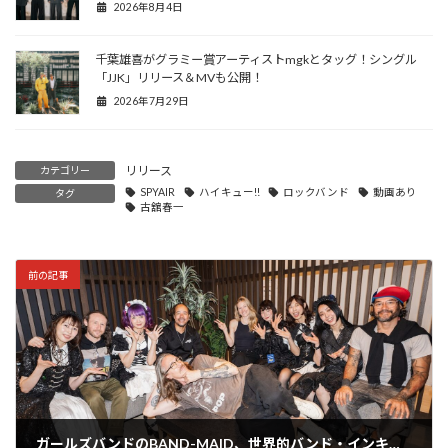
2026年8月4日
千葉雄喜がグラミー賞アーティストmgkとタッグ！シングル
「JJK」リリース＆MVも公開！
2026年7月29日
リリース
カテゴリー
SPYAIR
ハイキュー!!
ロックバンド
動画あり
タグ
古舘春一
前の記事
ガールズバンドのBAND-MAID、世界的バンド・インキュバスのマイク(Gt )との共作楽曲『Bestie』を来日公演で共演！会場は大盛りあがり!!