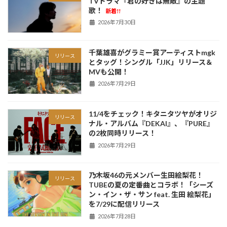
TVドラマ『君の好きは無敵』の主題
歌！
新着!!
2026年7月30日
千葉雄喜がグラミー賞アーティストmgk
リリース
とタッグ！シングル「JJK」リリース＆
MVも公開！
2026年7月29日
11/4をチェック！キタニタツヤがオリジ
リリース
ナル・アルバム『DEKAI』、『PURE』
の2枚同時リリース！
2026年7月29日
乃木坂46の元メンバー生田絵梨花！
リリース
TUBEの夏の定番曲とコラボ！「シーズ
ン・イン・ザ・サン feat. 生田 絵梨花」
を7/29に配信リリース
2026年7月28日