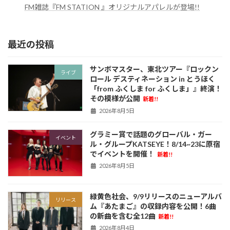
FM雑誌『FM STATION 』オリジナルアパレルが登場!!
最近の投稿
サンボマスター、東北ツアー『ロックン
ライブ
ロール デスティネーション in とうほく
「from ふくしま for ふくしま」』終演！
その模様が公開
新着!!
2026年8月5日
グラミー賞で話題のグローバル・ガー
イベント
ル・グループKATSEYE！8/14~23に原宿
でイベントを開催！
新着!!
2026年8月5日
緑黄色社会、9/9リリースのニューアルバ
リリース
ム『あたまご』の収録内容を公開！6曲
の新曲を含む全12曲
新着!!
2026年8月4日