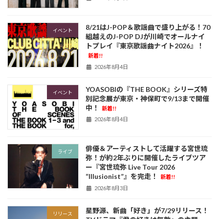
8/21はJ-POP＆歌謡曲で盛り上がる！70
イベント
組越えのJ-POP DJが川崎でオールナイ
トプレイ『東京歌謡曲ナイト2026』！
新着!!
2026年8月4日
YOASOBIの『THE BOOK』シリーズ特
イベント
別記念展が東京・神保町で9/13まで開催
中！
新着!!
2026年8月4日
俳優＆アーティストして活躍する宮世琉
ライブ
弥！が約2年ぶりに開催したライブツア
ー『宮世琉弥 Live Tour 2026
“Illusionist”』を完走！
新着!!
2026年8月3日
星野源、新曲「好き」が7/29リリース！
リリース