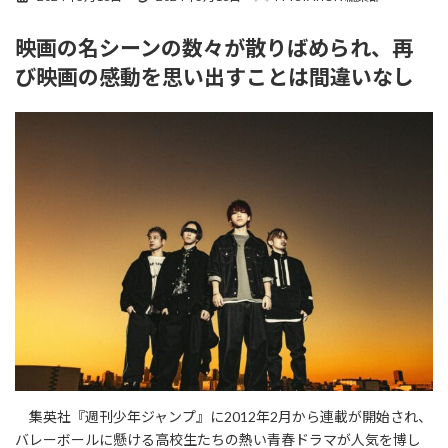
終
更
映画の名シーンの数々が散りばめられ、再
新
日
び映画の感動を思い出すことは間違いなし
時
:
集英社『週刊少年ジャンプ』に2012年2月から連載が開始され、
バレーボールに懸ける高校生たちの熱い青春ドラマが人気を博し