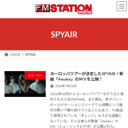
コ
ナ
ン
ビ
テ
ゲ
ン
ー
ツ
シ
へ
ョ
SPYAIR
ス
ン
キ
に
ッ
移
プ
動
HOME
SPYAIR
ヨーロッパツアーが決定したSPYAIR！新
ストーリー
曲「Awake」のＭＶを公開！
2026年7月26日
2026年10月からヨーロッパツアーを行うなど海
外でも大人気のSPYAIR。また現在、男子バレー
ボールがネーションズリーグで12連勝という破
竹の勢いで勝ち続けていることもあり、TV放送
で使用されている「オレンジ」も大きな話題と
なっている。そんな彼らの新曲「Awake」の
MV（ミュージックビデオ）が公開された。