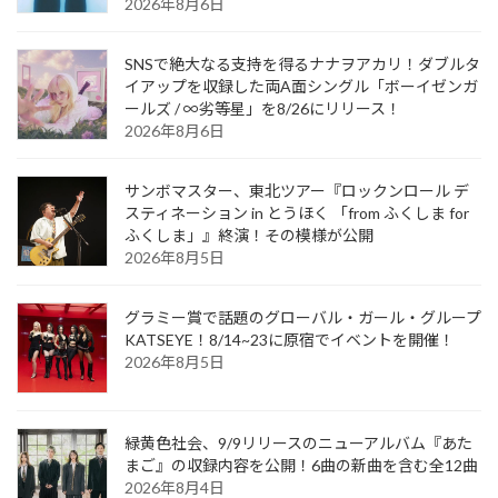
2026年8月6日
SNSで絶大なる支持を得るナナヲアカリ！ダブルタ
イアップを収録した両A面シングル「ボーイゼンガ
ールズ / ∞劣等星」を8/26にリリース！
2026年8月6日
サンボマスター、東北ツアー『ロックンロール デ
スティネーション in とうほく 「from ふくしま for
ふくしま」』終演！その模様が公開
2026年8月5日
グラミー賞で話題のグローバル・ガール・グループ
KATSEYE！8/14~23に原宿でイベントを開催！
2026年8月5日
緑黄色社会、9/9リリースのニューアルバム『あた
まご』の収録内容を公開！6曲の新曲を含む全12曲
2026年8月4日