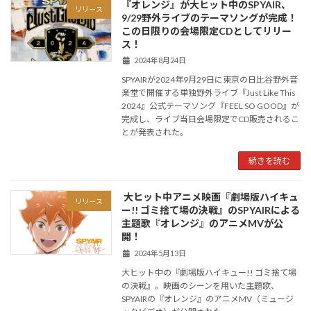
『オレンジ』が大ヒット中のSPYAIR、
リリース
9/29野外ライブのテーマソングが完成！
この日限りの会場限定CDとしてリリー
ス！
2024年8月24日
SPYAIRが2024年9月29日に東京の日比谷野外音
楽堂で開催する単独野外ライブ『Just Like This
2024』公式テーマソング『FEEL SO GOOD』が
完成し、ライブ当日会場限定でCD販売されるこ
とが発表された。
続きを読む
大ヒット中アニメ映画『劇場版ハイキュ
リリース
ー!! ゴミ捨て場の決戦』のSPYAIRによる
主題歌『オレンジ』のアニメMVが公
開！
2024年5月13日
大ヒット中の『劇場版ハイキュー!! ゴミ捨て場
の決戦』。映画のシーンを用いた主題歌、
SPYAIRの『オレンジ』のアニメMV（ミュージ