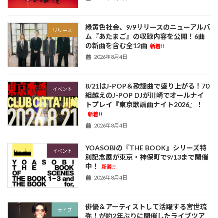
緑黄色社会、9/9リリースのニューアルバ
リリース
ム『あたまご』の収録内容を公開！6曲
の新曲を含む全12曲
新着!!
2026年8月4日
8/21はJ-POP＆歌謡曲で盛り上がる！70
イベント
組越えのJ-POP DJが川崎でオールナイ
トプレイ『東京歌謡曲ナイト2026』！
新着!!
2026年8月4日
YOASOBIの『THE BOOK』シリーズ特
イベント
別記念展が東京・神保町で9/13まで開催
中！
新着!!
2026年8月4日
俳優＆アーティストして活躍する宮世琉
ライブ
弥！が約2年ぶりに開催したライブツア