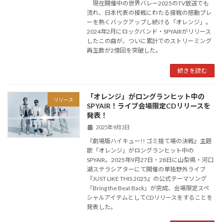
現在開催中の世界バレー2025のTV放送でも
流れ、日本代表の接戦にわたる接戦の感動プレ
ーを熱くバックアップし続ける「オレンジ」。
2024年2月にロックバンド・SPYAIRがリリース
したこの曲が、ついに累計でのストリーミング
再生数が2億回を突破した。
続きを読む
「オレンジ」がロングランヒット中の
リリース
SPYAIR！ライブ会場限定CDリリースを
発表！
2025年9月3日
『劇場版ハイキュー!! ゴミ捨て場の決戦』主題
歌「オレンジ」がロングランヒット中の
SPYAIR。2025年9月27日・28日に山梨県・河口
湖ステラシアターにて開催の単独野外ライブ
『JUST LIKE THIS 2025』の公式テーマソング
「Bring the Beat Back」が完成、会場限定スペ
シャルアイテムとしてCDリリースをすることを
発表した。