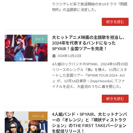
りフジテレビ系で放送開始の水10ドラマ『問題
物件』の主題歌に決定した。
続きを読む
大ヒットアニメ映画の主題歌を担当し、
ライブ
2024年を代表するバンドになった
SPYAIR！全国ツアーを完走！
2024年12月22日
4人組ロックバンドのSPYAIR、2024年10月30日
リリースのシングル『青』を携え、11月にスタ
ートした全国ツアー『SPYAIR TOUR 2024 - AO
-』が、12月16日東京・Zepp Hanedaにてファ
イナルを迎え、大盛況のうちに幕を閉じた。
続きを読む
4人組バンド・SPYAIR、大ヒットナンバ
リリース
ーの『オレンジ』と『現状ディストラク
ション』のTHE FIRST TAKEバージョン
を配信リリース！