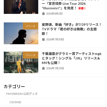
ー『宮世琉弥 Live Tour 2026
“Illusionist”』を完走！
新着!!
2026年8月3日
星野源、新曲「好き」が7/29リリース！
リリース
TVドラマ『君の好きは無敵』の主題
歌！
2026年7月30日
千葉雄喜がグラミー賞アーティストmgk
リリース
とタッグ！シングル「JJK」リリース＆
MVも公開！
2026年7月29日
カテゴリー
FM STATION 公式グッズ
CD/DVD