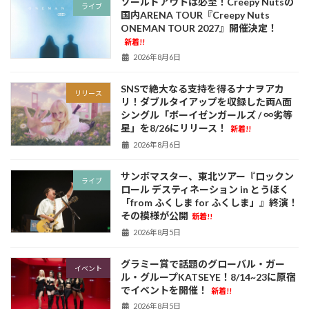
ソールドアウトは必至！Creepy Nutsの
ライブ
国内ARENA TOUR『Creepy Nuts
ONEMAN TOUR 2027』開催決定！
新着!!
2026年8月6日
SNSで絶大なる支持を得るナナヲアカ
リリース
リ！ダブルタイアップを収録した両A面
シングル「ボーイゼンガールズ / ∞劣等
星」を8/26にリリース！
新着!!
2026年8月6日
サンボマスター、東北ツアー『ロックン
ライブ
ロール デスティネーション in とうほく
「from ふくしま for ふくしま」』終演！
その模様が公開
新着!!
2026年8月5日
グラミー賞で話題のグローバル・ガー
イベント
ル・グループKATSEYE！8/14~23に原宿
でイベントを開催！
新着!!
2026年8月5日