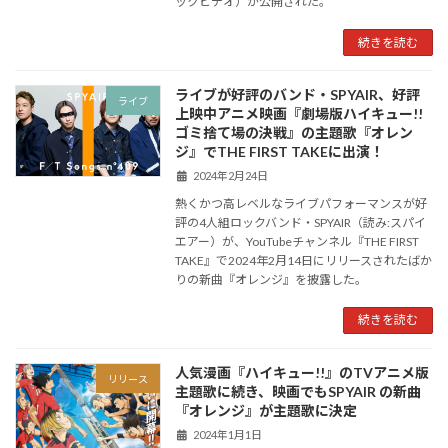
ックビデオ）が公開された。
続きを読む
ライブが好評のバンド・SPYAIR、好評
ライブ
上映中アニメ映画『劇場版ハイキュー!!
ゴミ捨て場の決戦』の主題歌『オレン
ジ』でTHE FIRST TAKEに出演！
2024年2月24日
熱くかつ高レベルなライブパフォーマンスが好
評の4人組ロックバンド・SPYAIR（読み:スパイ
エアー）が、YouTubeチャンネル『THE FIRST
TAKE』で2024年2月14日にリリースされたばか
りの新曲『オレンジ』を披露した。
続きを読む
人気漫画『ハイキュー!!』のTVアニメ版
リリース
主題歌に続き、映画でもSPYAIR の新曲
『オレンジ』が主題歌に決定
2024年1月1日