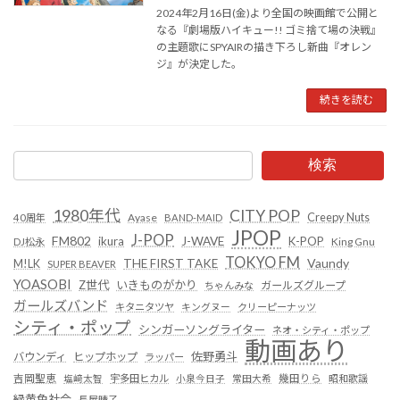
2024年2月16日(金)より全国の映画館で公開と
なる『劇場版ハイキュー!! ゴミ捨て場の決戦』
の主題歌にSPYAIRの描き下ろし新曲『オレン
ジ』が決定した。
続きを読む
検索
1980年代
CITY POP
Creepy Nuts
Ayase
40周年
BAND-MAID
JPOP
J-POP
FM802
ikura
J-WAVE
K-POP
King Gnu
DJ松永
TOKYO FM
Vaundy
THE FIRST TAKE
M!LK
SUPER BEAVER
YOASOBI
Z世代
いきものがかり
ガールズグループ
ちゃんみな
ガールズバンド
キタニタツヤ
キングヌー
クリーピーナッツ
シティ・ポップ
シンガーソングライター
ネオ・シティ・ポップ
動画あり
佐野勇斗
バウンディ
ヒップホップ
ラッパー
吉岡聖恵
塩﨑太智
宇多田ヒカル
小泉今日子
常田大希
幾田りら
昭和歌謡
緑黄色社会
長屋晴子