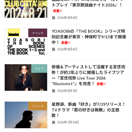
トプレイ『東京歌謡曲ナイト2026』！
新着!!
2026年8月4日
YOASOBIの『THE BOOK』シリーズ特
イベント
別記念展が東京・神保町で9/13まで開催
中！
新着!!
2026年8月4日
俳優＆アーティストして活躍する宮世琉
ライブ
弥！が約2年ぶりに開催したライブツア
ー『宮世琉弥 Live Tour 2026
“Illusionist”』を完走！
新着!!
2026年8月3日
星野源、新曲「好き」が7/29リリース！
リリース
TVドラマ『君の好きは無敵』の主題
歌！
2026年7月30日