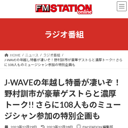
コ
ナ
ン
ビ
テ
ゲ
ン
ー
ツ
シ
へ
ョ
ラジオ番組
ス
ン
キ
に
ッ
移
プ
動
HOME
ニュース
ラジオ番組
J-WAVEの年越し特番が凄いぞ！野村訓市が豪華ゲストらと濃厚トーク!! さら
に108人ものミュージシャン参加の特別企画も
J-WAVEの年越し特番が凄いぞ！
野村訓市が豪華ゲストらと濃厚
トーク!! さらに108人ものミュー
ジシャン参加の特別企画も
最
2023年12月29日
2023年12月28日
FM STATION 編集部