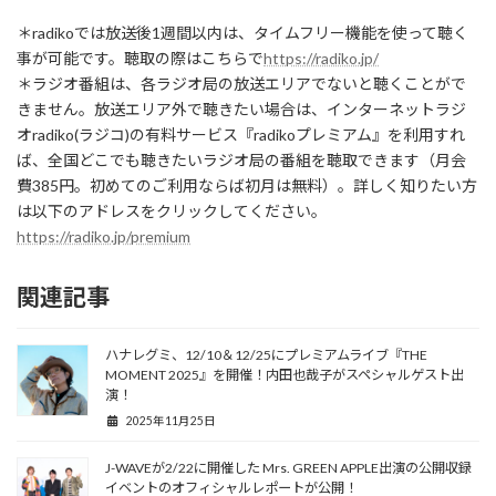
＊radikoでは放送後1週間以内は、タイムフリー機能を使って聴く
事が可能です。聴取の際はこちらで
https://radiko.jp/
＊ラジオ番組は、各ラジオ局の放送エリアでないと聴くことがで
きません。放送エリア外で聴きたい場合は、インターネットラジ
オradiko(ラジコ)の有料サービス『radikoプレミアム』を利用すれ
ば、全国どこでも聴きたいラジオ局の番組を聴取できます（月会
費385円。初めてのご利用ならば初月は無料）。詳しく知りたい方
は以下のアドレスをクリックしてください。
https://radiko.jp/premium
関連記事
ハナレグミ、12/10＆12/25にプレミアムライブ『THE
MOMENT 2025』を開催！内田也哉子がスペシャルゲスト出
演！
2025年11月25日
J-WAVEが2/22に開催した Mrs. GREEN APPLE出演の公開収録
イベントのオフィシャルレポートが公開！