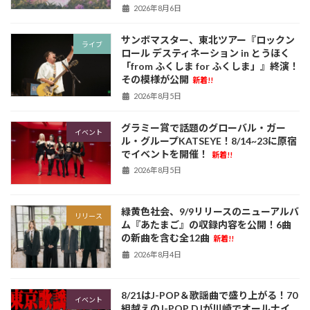
2026年8月6日
サンボマスター、東北ツアー『ロックン
ライブ
ロール デスティネーション in とうほく
「from ふくしま for ふくしま」』終演！
その模様が公開
新着!!
2026年8月5日
グラミー賞で話題のグローバル・ガー
イベント
ル・グループKATSEYE！8/14~23に原宿
でイベントを開催！
新着!!
2026年8月5日
緑黄色社会、9/9リリースのニューアルバ
リリース
ム『あたまご』の収録内容を公開！6曲
の新曲を含む全12曲
新着!!
2026年8月4日
8/21はJ-POP＆歌謡曲で盛り上がる！70
イベント
組越えのJ-POP DJが川崎でオールナイ