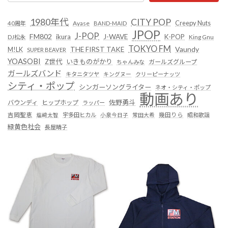
1980年代
CITY POP
Creepy Nuts
Ayase
40周年
BAND-MAID
JPOP
J-POP
FM802
ikura
J-WAVE
K-POP
King Gnu
DJ松永
TOKYO FM
Vaundy
THE FIRST TAKE
M!LK
SUPER BEAVER
YOASOBI
Z世代
いきものがかり
ガールズグループ
ちゃんみな
ガールズバンド
キタニタツヤ
キングヌー
クリーピーナッツ
シティ・ポップ
シンガーソングライター
ネオ・シティ・ポップ
動画あり
佐野勇斗
バウンディ
ヒップホップ
ラッパー
吉岡聖恵
塩﨑太智
宇多田ヒカル
小泉今日子
常田大希
幾田りら
昭和歌謡
緑黄色社会
長屋晴子