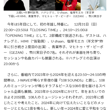
上段L→R 野村訓市、ハナレグミ、U-zhaan、塩塚モエカ（羊文学
下段L→R HIMI、青葉市子、マヒトゥ・ザ・ピーポー（GEZAN）、市川実日子
今年は5年目にして、初の年越し特番に。 12月31日（日）
22:00～23:50は『CLOSING TIME』、24:10～25:00は
『OPENING TIME』として、2部構成で放送される。ゲストは、ハ
ナレグミ、HIMI（*皆勤賞）、U-zhaan、塩塚モエカ（羊文学*昨
年に引き続き２度目の出演）、青葉市子、マヒトゥ・ザ・ピーポ
ー（GEZAN）、市川実日子の7名。それぞれが楽器を持ち寄り、
セッションや名曲カバーも披露される。※ハナレグミの出演は
23:00から
さらに、番組内で2023年から2024年を迎える23:50～24:10の時
間帯は、J-WAVEが鳴らす除夜の鐘『108 SOUNDS』と題し、108
人のミュージシャンが鳴らすラブ＆ピースな108の音を届けるスペ
シャル企画も展開。2023年から2024年にかけて、年をまたいでの
およそ20分間、108人のミュージシャンそれぞれが、2023年に感
じたことや考えたこと、2024年に向けて伝えたいことなどのメッ
セージとともに1音を鳴らし、新しい年＝2024年に愛と平和をつな