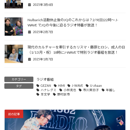
2025年3月6日
Nulbarich活動休止後のJQのこれからは？2/9(日)22時〜 J-
WAVE でJQの今後に迫るラジオ特番が放送！
2025年2月7日
現代のカルチャーを牽引するカリスマ・藤原ヒロシ、成人の日
（1/13 月・祝）18時にJ-WAVEで特別ラジオ番組を放送！
2025年1月7日
ラジオ番組
カテゴリー
GEZAN
HIMI
J-WAVE
U-zhaan
タグ
ハナレグミ
小林克也
市川実日子
年越し
羊文学
野村訓市
前の記事