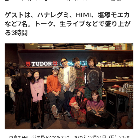
終
更
ゲストは、ハナレグミ、HIMI、塩塚モエカ
新
日
など7名。トーク、生ライブなどで盛り上が
時
:
る3時間
東京のFMラジオ局J-WAVEでは、2023年12月31日（日）22:00