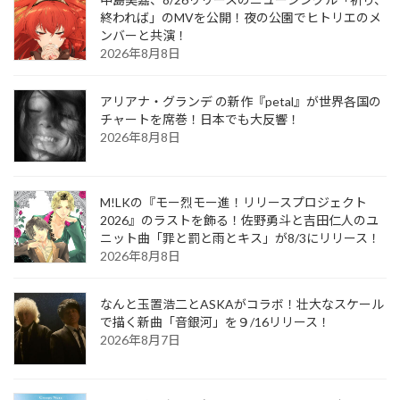
終われば」のMVを公開！夜の公園でヒトリエのメ
ンバーと共演！
2026年8月8日
アリアナ・グランデ の新作『petal』が世界各国の
チャートを席巻！日本でも大反響！
2026年8月8日
M!LKの『モー烈モー進！リリースプロジェクト
2026』のラストを飾る！佐野勇斗と吉田仁人のユ
ニット曲「罪と罰と雨とキス」が8/3にリリース！
2026年8月8日
なんと玉置浩二とASKAがコラボ！壮大なスケール
で描く新曲「音銀河」を９/16リリース！
2026年8月7日