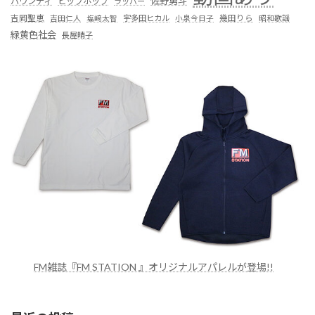
佐野勇斗
バウンディ
ヒップホップ
ラッパー
吉岡聖恵
吉田仁人
塩﨑太智
宇多田ヒカル
小泉今日子
幾田りら
昭和歌謡
緑黄色社会
長屋晴子
FM雑誌『FM STATION 』オリジナルアパレルが登場!!