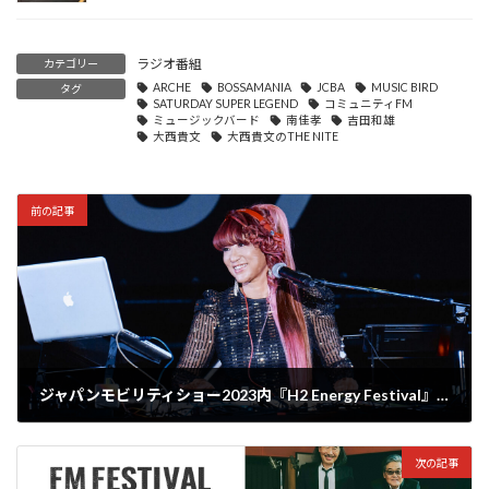
ラジオ番組
カテゴリー
ARCHE
BOSSAMANIA
JCBA
MUSIC BIRD
タグ
SATURDAY SUPER LEGEND
コミュニティFM
ミュージックバード
南佳孝
吉田和雄
大西貴文
大西貴文のTHE NITE
前の記事
ジャパンモビリティショー2023内『H2 Energy Festival』で開催されたDJイベントを独自レビュー
2023年11月1日
次の記事