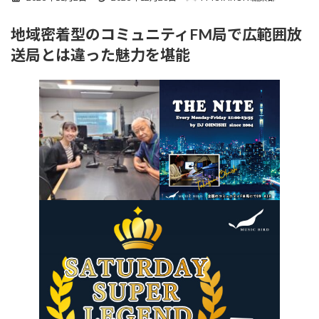
終
更
地域密着型のコミュニティFM局で広範囲放
新
日
送局とは違った魅力を堪能
時
: