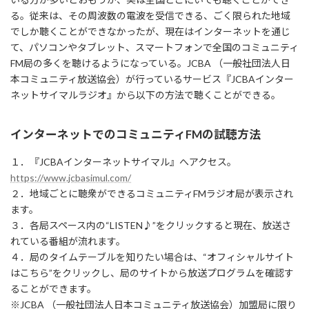
る。従来は、その周波数の電波を受信できる、ごく限られた地域
でしか聴くことができなかったが、現在はインターネットを通じ
て、パソコンやタブレット、スマートフォンで全国のコミュニティ
FM局の多くを聴けるようになっている。JCBA （一般社団法人日
本コミュニティ放送協会）が行っているサービス『JCBAインター
ネットサイマルラジオ』から以下の方法で聴くことができる。
インターネットでのコミュニティFMの試聴方法
１．『JCBAインターネットサイマル』へアクセス。
https://www.jcbasimul.com/
２．地域ごとに聴衆ができるコミュニティFMラジオ局が表示され
ます。
３．各局スペース内の“LISTEN♪”をクリックすると現在、放送さ
れている番組が流れます。
４．局のタイムテーブルを知りたい場合は、“オフィシャルサイト
はこちら”をクリックし、局のサイトから放送プログラムを確認す
ることができます。
※JCBA （一般社団法人日本コミュニティ放送協会）加盟局に限り