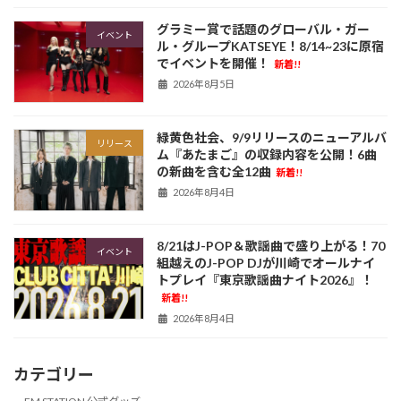
グラミー賞で話題のグローバル・ガー
イベント
ル・グループKATSEYE！8/14~23に原宿
でイベントを開催！
新着!!
2026年8月5日
緑黄色社会、9/9リリースのニューアルバ
リリース
ム『あたまご』の収録内容を公開！6曲
の新曲を含む全12曲
新着!!
2026年8月4日
8/21はJ-POP＆歌謡曲で盛り上がる！70
イベント
組越えのJ-POP DJが川崎でオールナイ
トプレイ『東京歌謡曲ナイト2026』！
新着!!
2026年8月4日
カテゴリー