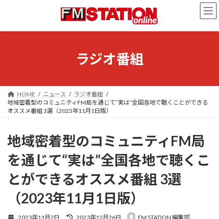
コ
ナ
ン
ビ
テ
ゲ
ン
ー
ツ
シ
へ
ョ
ラジオ番組
ス
ン
キ
に
ッ
移
プ
動
HOME
ニュース
ラジオ番組
地域密着型のコミュニティFM局を通じて“実は”全国各地で聴くことができる
オススメ番組 3選（2023年11月1日版）
地域密着型のコミュニティFM局
を通じて“実は”全国各地で聴くこ
とができるオススメ番組 3選
（2023年11月1日版）
最
2023年11月2日
2023年12月26日
FM STATION 編集部