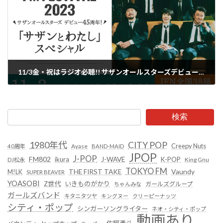
11/3金・祝はラジオ必聴!! サザンオールスターズデビュー45周年記念番組が全国38のFMラジオ局で放送
2023年11月2日
検索
1980年代
CITY POP
Creepy Nuts
Ayase
40周年
BAND-MAID
JPOP
J-POP
FM802
ikura
J-WAVE
K-POP
King Gnu
DJ松永
TOKYO FM
Vaundy
THE FIRST TAKE
M!LK
SUPER BEAVER
YOASOBI
Z世代
いきものがかり
ガールズグループ
ちゃんみな
ガールズバンド
キタニタツヤ
キングヌー
クリーピーナッツ
シティ・ポップ
シンガーソングライター
ネオ・シティ・ポップ
動画あり