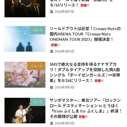
９/16リリース！
新着!!
2026年8月7日
ソールドアウトは必至！Creepy Nutsの
ライブ
国内ARENA TOUR『Creepy Nuts
ONEMAN TOUR 2027』開催決定！
新着!!
2026年8月6日
SNSで絶大なる支持を得るナナヲアカ
リリース
リ！ダブルタイアップを収録した両A面
シングル「ボーイゼンガールズ / ∞劣等
星」を8/26にリリース！
新着!!
2026年8月6日
サンボマスター、東北ツアー『ロックン
ライブ
ロール デスティネーション in とうほく
「from ふくしま for ふくしま」』終演！
その模様が公開
新着!!
2026年8月5日