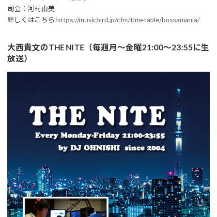
司会：河村由美
詳しくはこちら
https://musicbird.jp/cfm/timetable/bossamania/
大西貴文のTHE NITE（毎週月～金曜21:00～23:55に生
放送）