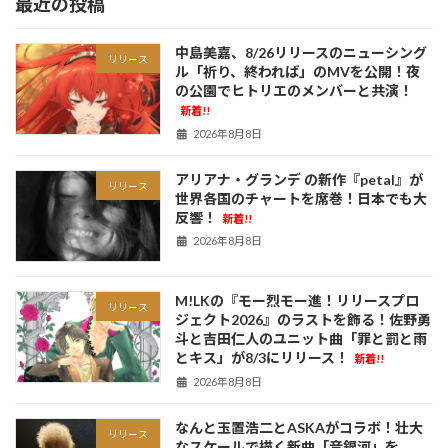
最近の投稿
中島美嘉、8/26リリースのニューシング
リリース
ル「祈り、終われば」のMVを公開！夜
の公園でヒトリエのメンバーと共演！
新着!!
2026年8月8日
アリアナ・グランデ の新作『petal』が
リリース
世界各国のチャートを席巻！日本でも大
反響！
新着!!
2026年8月8日
M!LKの『モー烈モー進！リリースプロ
リリース
ジェクト2026』のラストを飾る！佐野勇
斗と吉田仁人のユニット曲「罪と罰と雨
とキス」が8/3にリリース！
新着!!
2026年8月8日
なんと玉置浩二とASKAがコラボ！壮大
リリース
なスケールで描く新曲「音銀河」を