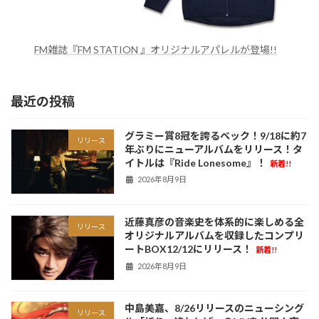
FM雑誌『FM STATION 』オリジナルアパレルが登場!!
最近の投稿
グラミー賞8冠を誇るベック！9/18に約7
リリース
年ぶりにニューアルバムをリリース！タ
イトルは『Ride Lonesome』！
新着!!
2026年8月9日
近藤真彦の音楽史を体系的に楽しめる全
リリース
オリジナルアルバムを収録したコンプリ
ートBOX12/12にリリース！
新着!!
2026年8月9日
中島美嘉、8/26リリースのニューシング
リリース