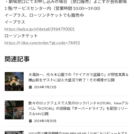
・劇場窓口にてお申し込みの場合 ［窓口販売］よこすか芸術劇場
1 階/サービスセンター内（営業時間 10:00～19:00）
イープラス、ローソンチケットでも販売中
イープラス
https://eplus.jp/sf/detail/3964790001
ローソンチケット
https://l-tike.com/order/?gLcode=74493
関連記事
大滝詠一、代々木公園での『ナイアガラ盆踊り』が野宮真貴＆
横山剣をゲストに迎え大盛況で終了！その模様が公開
2024年7月21日
数々のロックフェスで人気のロックバンド KOTORI、Newアル
バム『KOTORI』の収録曲『オーバードライブ』を配信リリー
ス＆MV公開
2024年5月20日
2024年は横浜銀蝿の45th PRE-YEAR！5/8にトリビュートアル