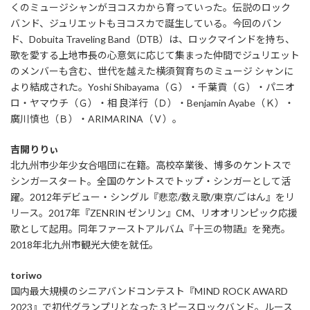
くのミュージシャンがヨコスカから育っていった。伝説のロック
バンド、ジュリエットもヨコスカで誕生している。今回のバン
ド、Dobuita Traveling Band（DTB）は、ロックマインドを持ち、
歌を愛する上地市長の心意気に応じて集まった仲間でジュリエット
のメンバーも含む、世代を越えた横須賀育ちのミュージ シャンに
より結成された。Yoshi Shibayama（Ｇ）・千葉貢（Ｇ）・パニオ
ロ・ヤマウチ（Ｇ）・相 良洋行（Ｄ）・Benjamin Ayabe（Ｋ）・
廣川慎也（Ｂ）・ARIMARINA（Ｖ）。
吉開りりぃ
北九州市少年少女合唱団に在籍。高校卒業後、博多のケントスで
シンガースタート。全国のケントスでトップ・シンガーとして活
躍。2012年デビュー・シングル『悲恋/数え歌/東京/ごはん』をリ
リース。2017年『ZENRIN ゼンリン』CM、リオオリンピック応援
歌として起用。同年ファーストアルバム『十三の物語』を発売。
2018年北九州市観光大使を就任。
toriwo
国内最大規模のシニアバンドコンテスト『MIND ROCK AWARD
2023』で初代グランプリとなった３ピースロックバンド。ルース