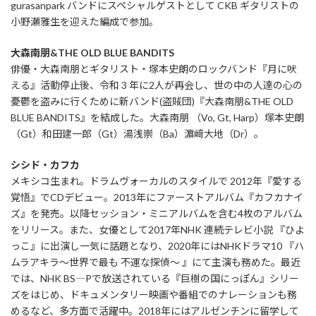
gurasanpark バンドにスペシャルゲストとして CKB ギタリストの
小野瀬雅生を迎えた編成で参加。
大森南朋&THE OLD BLUE BANDITS
俳優・大森南朋とギタリスト・塚本史朗のロックバンド『月に吠
える』活動停止後、令和 3 年に2人が再会し、世の中の人達の心の
憂鬱を盗みに行くために新バンド(盗賊団)『大森南朋&THE OLD
BLUE BANDITS』を結成した。大森南朋 （Vo, Gt, Harp）塚本史朗
（Gt）和田建一郎（Gt）湯浅崇（Ba）濵﨑大地（Dr）。
シシド・カフカ
メキシコ生まれ。ドラムヴォーカルのスタイルで 2012年『愛する
覚悟』でCDデビュー。2013年にファーストアルバム『カフカナイ
ズ』を発売。以降セッション・ミニアルバムを含む4枚のアルバム
をリリース。また、女優として2017年NHK 連続テレビ小説 『ひよ
っこ』に出演し一気に話題となり、2020年にはNHKドラマ10 『ハ
ムラアキラ〜世界で最も 不運な探偵〜 』にて主演も務めた。最近
では、NHK BS―Pで放送されている『巨樹の国にっぽん』シリー
ズをはじめ、ドキュメンタリー映画や番組でのナレーションも務
めるなど、多方面で活躍中。2018年にはアルゼンチンに留学して