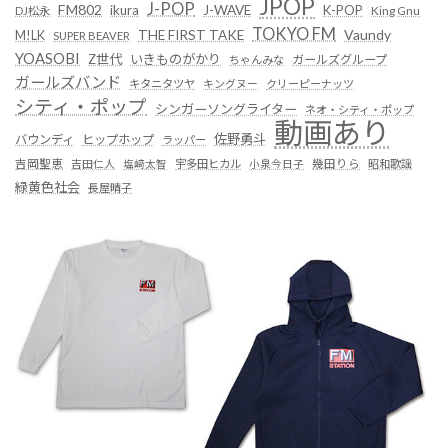
JPOP
J-POP
FM802
ikura
J-WAVE
K-POP
King Gnu
DJ松永
TOKYO FM
Vaundy
THE FIRST TAKE
M!LK
SUPER BEAVER
YOASOBI
Z世代
いきものがかり
ガールズグループ
ちゃんみな
ガールズバンド
キタニタツヤ
キングヌー
クリーピーナッツ
シティ・ポップ
シンガーソングライター
ネオ・シティ・ポップ
動画あり
佐野勇斗
バウンディ
ヒップホップ
ラッパー
吉岡聖恵
吉田仁人
塩﨑太智
宇多田ヒカル
小泉今日子
幾田りら
昭和歌謡
緑黄色社会
長屋晴子