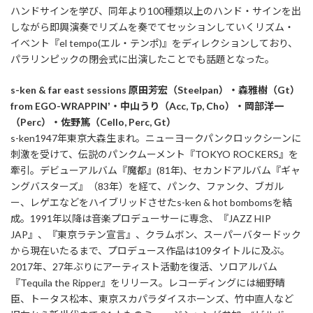
ハンドサインを学び、同年より100種類以上のハンド・サインを出
しながら即興演奏でリズムを奏でてセッションしていくリズム・
イベント『el tempo(エル・テンポ)』をディレクションしており、
パラリンピックの閉会式に出演したことでも話題となった。
s-ken & far east sessions 原田芳宏（Steelpan）・森雅樹（Gt）
from EGO-WRAPPINʼ・中山うり（Acc, Tp, Cho）・岡部洋一
（Perc）・佐野篤（Cello, Perc, Gt）
s-ken1947年東京大森生まれ。ニューヨークパンクロックシーンに
刺激を受けて、伝説のパンクムーメント『TOKYO ROCKERS』を
牽引。デビューアルバム『魔都』(81年)、セカンドアルバム『ギャ
ングバスターズ』（83年）を経て、パンク、ファンク、ブガル
ー、レゲエなどをハイブリッドさせたs-ken & hot bombomsを結
成。1991年以降は音楽プロデューサーに専念、『JAZZ HIP
JAP』、『東京ラテン宣言』、クラムボン、スーパーバタードック
から現在いたるまで、プロデュース作品は109タイトルに及ぶ。
2017年、27年ぶりにアーティスト活動を復活、ソロアルバム
『Tequila the Ripper』をリリース。レコーディングには細野晴
臣、トータス松本、東京スカパラダイスホーンズ、竹中直人など