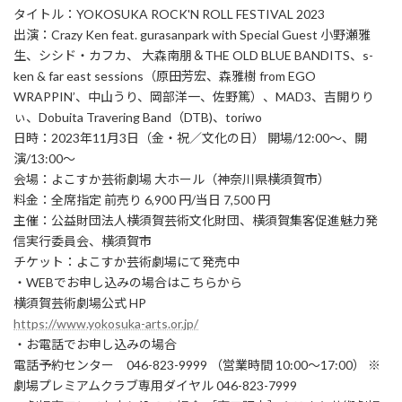
タイトル：YOKOSUKA ROCK'N ROLL FESTIVAL 2023
出演：Crazy Ken feat. gurasanpark with Special Guest 小野瀬雅
生、シシド・カフカ、 大森南朋＆THE OLD BLUE BANDITS、s-
ken & far east sessions（原田芳宏、森雅樹 from EGO
WRAPPIN’、中山うり、岡部洋一、佐野篤）、MAD3、吉開りり
ぃ、Dobuita Travering Band（DTB)、toriwo
日時：2023年11月3日（金・祝／文化の日） 開場/12:00～、開
演/13:00～
会場：よこすか芸術劇場 大ホール（神奈川県横須賀市）
料金：全席指定 前売り 6,900 円/当日 7,500 円
主催：公益財団法人横須賀芸術文化財団、横須賀集客促進魅力発
信実行委員会、横須賀市
チケット：よこすか芸術劇場にて発売中
・WEBでお申し込みの場合はこちらから
横須賀芸術劇場公式 HP
https://www.yokosuka-arts.or.jp/
・お電話でお申し込みの場合
電話予約センター 046-823-9999 （営業時間 10:00～17:00） ※
劇場プレミアムクラブ専用ダイヤル 046-823-7999