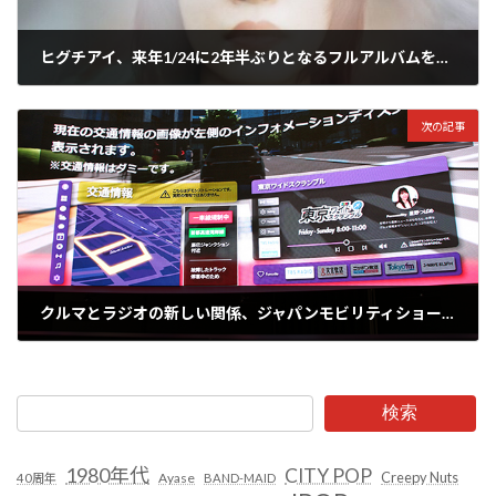
ヒグチアイ、来年1/24に2年半ぶりとなるフルアルバムを発売、さらに東名阪でのバンドワンマンツアーも決定!!
2023年10月27日
次の記事
クルマとラジオの新しい関係、ジャパンモビリティショー2023で “未来のラジオ”が体験できる!!
2023年10月27日
検索
1980年代
CITY POP
Creepy Nuts
Ayase
40周年
BAND-MAID