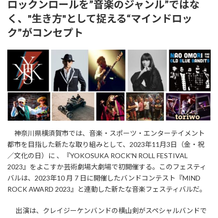
ロックンロールを”音楽のジャンル”ではな
新
日
く、"生き方"として捉える“マインドロッ
時
:
ク”がコンセプト
神奈川県横須賀市では、音楽・スポーツ・エンターテイメント
都市を目指した新たな取り組みとして、2023年11月3日（金・祝
／文化の日）に 、『YOKOSUKA ROCK'N ROLL FESTIVAL
2023』をよこすか芸術劇場大劇場で初開催する。このフェスティ
バルは、2023年10 月 7 日に開催したバンドコンテスト『MIND
ROCK AWARD 2023』と連動した新たな音楽フェスティバルだ。
出演は、クレイジーケンバンドの横山剣がスペシャルバンドで