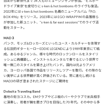
旧友から新世代まで 34 人ものミュージシャンが参加。“ビルボー
ドライブ東京”を皮切りに s-ken & hot bomboms のライヴも復活。
2022年には s-ken & hot bomboms 名義のニューアルバム『P.O.
BOX 496』をリリース。2023年には EGO-WRAPPIN’の森雅樹ら
が参加した新ユニット、“s-ken & far east sessions”でのライヴ活
動をスタート。
MAD３
パンク、モッズ&ロッカーズといったユース・カルチャーを体現す
る伝説的ギターヒーローEDDIE LEGENDにより1989年東京にて結
成。あらゆるジャンル、様々な時代のロックンロールをスタイリ
ッシュに再構築し、インストゥルメンタルで奏でるという世界で
唯一無二のスタイルを築き上げたバンド。国内は元よりアメリ
カ、ヨーロッパ各国で作品をリリースしツアーを敢行。その隙のな
い美学による世界観が高く評価されている。常に進化し続ける
MAD3の研ぎ澄まされたステージにご期待を
Dobuita Traveling Band
基地の街ヨコスカ。EMクラブやどぶ板のバーやクラブで米兵相手
に演奏し、若者が腕を磨きプロを目指した70 年代。その中から多