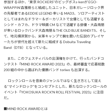
参加するほか、“東京 ROCKERS”のビッグボスs-kenが EGO-
WRAPPIN’森雅樹らと結成したユニット、日本ガレージロック界
の先駆者であるEDDIE LEGEND 率いる MAD3、ソロアーティスト
としてはまれなドラマー＆ボーカリストで女優としても活躍する
シシド・カフカ、ドラマ映画 CM などで活躍する俳優・大森南朋
が率いるロックバンド大森南朋＆THE OLD BLUE BANDITS、そし
て、地元横須賀から、米軍キャンプで腕を磨いた伝説のプレイヤ
ーたちが世代を超えて新たに結成する Dobuita Traveling
Band（DTB）となっている。
また、このフェスティバルの出演権をかけて、行ったバンドコ
ンテスト『MIND ROCK AWARD 2023』の、最終審査で応募総数
200 組の中から選ばれた優勝バンド toriwo も出演する。
ロックンロールを音楽のジャンルではなく生き方として捉え
る“マインドロック”をコンセプトとした、新たなロックンロールの
イベント『YOKOSUKA ROCK'N ROLL FESTIVAL 2023』に注目
だ。
■MIND ROCK AWARDとは