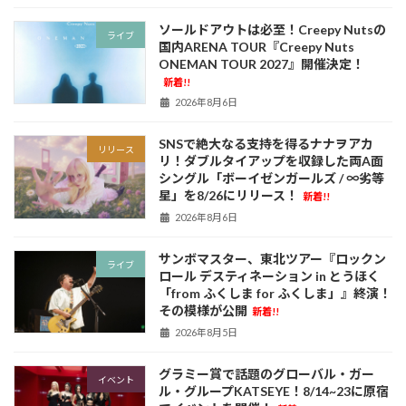
ソールドアウトは必至！Creepy Nutsの
ライブ
国内ARENA TOUR『Creepy Nuts
ONEMAN TOUR 2027』開催決定！
新着!!
2026年8月6日
SNSで絶大なる支持を得るナナヲアカ
リリース
リ！ダブルタイアップを収録した両A面
シングル「ボーイゼンガールズ / ∞劣等
星」を8/26にリリース！
新着!!
2026年8月6日
サンボマスター、東北ツアー『ロックン
ライブ
ロール デスティネーション in とうほく
「from ふくしま for ふくしま」』終演！
その模様が公開
新着!!
2026年8月5日
グラミー賞で話題のグローバル・ガー
イベント
ル・グループKATSEYE！8/14~23に原宿