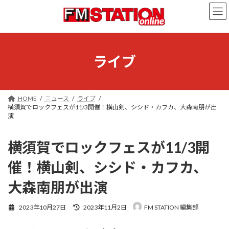
コ
ナ
ン
ビ
テ
ゲ
ン
ー
ツ
シ
へ
ョ
ライブ
ス
ン
キ
に
ッ
移
プ
動
HOME
ニュース
ライブ
横須賀でロックフェスが11/3開催！横山剣、シシド・カフカ、大森南朋が出
演
横須賀でロックフェスが11/3開
催！横山剣、シシド・カフカ、
大森南朋が出演
最
2023年10月27日
2023年11月2日
FM STATION 編集部
終
更