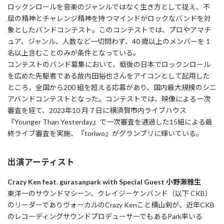
ロックンロールを音楽のジャンルではなく生き方として捉え、不
屈の精神とチャレンジ精神を持つマインドがロックなバンドを対
象としたバンドコンテスト。このコンテストでは、プロやアマチ
ュア、ジャンル、人数など一切問わず、40 歳以上のメンバーを 1
名以上含むことのみが条件となっている。
コンテストのバンド募集において、戦後の日本でロックンロール
を広めた先駆者である故内田裕也さんをアイコンとして起用した
ところ、全国から200 組を超える応募があり、国内最大規模のシニ
アバンドコンテストとなった。コンテストでは、映像による一次
審査を経て、2023年10 月７日に横須賀市内ライブハウス
『Younger Than Yesterday』で一次審査を通過した15組による最
終ライブ審査を実施、『toriwo』がグランプリに輝いている。
出演アーティスト
Crazy Ken feat. gurasanpark with Special Guest 小野瀬雅生
東洋一のサウンドマシーン、クレイジーケンバンド（以下 CKB）
のリーダーでありヴォーカルのCrazy Kenこと横山剣が、近年CKB
のレコーディングサウンドプロデューサーでもあるPark率いる