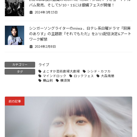
バム発売、そして5/10・11には銀蝿フェスが開催！
2024年3月15日
シンガーソングライターのmiwa 、日テレ系日曜ドラマ『厨房
のありす』の主題歌『それでもただ』を2/11配信決定&アート
ワーク解禁
2024年2月8日
ライブ
カテゴリー
よこすか芸術劇場大劇場
シシド・カフカ
タグ
マインドロック
ロックフェス
大森南朋
横山剣
横須賀
前の記事