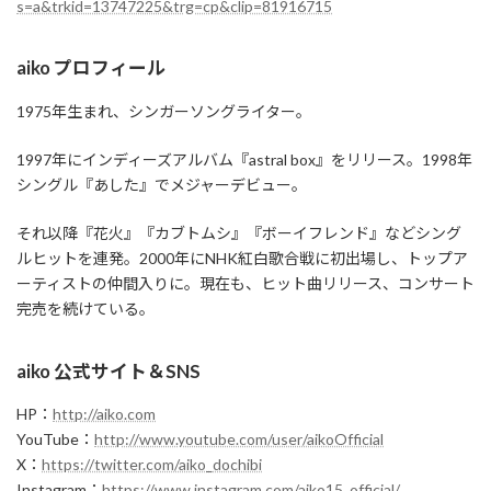
s=a&trkid=13747225&trg=cp&clip=81916715
aiko プロフィール
1975年生まれ、シンガーソングライター。
1997年にインディーズアルバム『astral box』をリリース。1998年
シングル『あした』でメジャーデビュー。
それ以降『花火』『カブトムシ』『ボーイフレンド』などシング
ルヒットを連発。2000年にNHK紅白歌合戦に初出場し、トップア
ーティストの仲間入りに。現在も、ヒット曲リリース、コンサート
完売を続けている。
aiko 公式サイト＆SNS
HP：
http://aiko.com
YouTube：
http://www.youtube.com/user/aikoOfficial
X：
https://twitter.com/aiko_dochibi
Instagram：
https://www.instagram.com/aiko15_official/