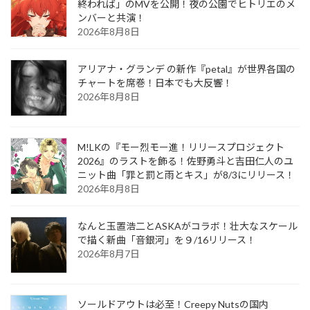
終われば」のMVを公開！夜の公園でヒトリエのメ
ンバーと共演！
2026年8月8日
アリアナ・グランデ の新作『petal』が世界各国の
チャートを席巻！日本でも大反響！
2026年8月8日
M!LKの『モー烈モー進！リリースプロジェクト
2026』のラストを飾る！佐野勇斗と吉田仁人のユ
ニット曲「罪と罰と雨とキス」が8/3にリリース！
2026年8月8日
なんと玉置浩二とASKAがコラボ！壮大なスケール
で描く新曲「音銀河」を９/16リリース！
2026年8月7日
ソールドアウトは必至！Creepy Nutsの国内