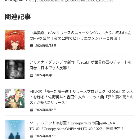
関連記事
中島美嘉、8/26リリースのニューシングル「祈り、終われば」
のMVを公開！夜の公園でヒトリエのメンバーと共演！
2026年8月8日
アリアナ・グランデ の新作『petal』が世界各国のチャートを
席巻！日本でも大反響！
2026年8月8日
M!LKの『モー烈モー進！リリースプロジェクト2026』のラス
トを飾る！佐野勇斗と吉田仁人のユニット曲「罪と罰と雨とキ
ス」が8/3にリリース！
2026年8月8日
ソールドアウトは必至！Creepy Nutsの国内ARENA
TOUR『Creepy Nuts ONEMAN TOUR 2027』開催決定！
2026年8月6日