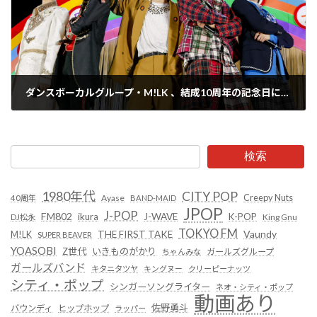
ダンスボーカルグループ・M!LK 、結成10周年の記念日にスペシャルイベント開催！大盛り上がりのレポートが公開！
2024年11月30日
検索
1980年代
CITY POP
Creepy Nuts
Ayase
40周年
BAND-MAID
JPOP
J-POP
FM802
ikura
J-WAVE
K-POP
King Gnu
DJ松永
TOKYO FM
Vaundy
THE FIRST TAKE
M!LK
SUPER BEAVER
YOASOBI
Z世代
いきものがかり
ガールズグループ
ちゃんみな
ガールズバンド
キタニタツヤ
キングヌー
クリーピーナッツ
シティ・ポップ
シンガーソングライター
ネオ・シティ・ポップ
動画あり
佐野勇斗
バウンディ
ヒップホップ
ラッパー