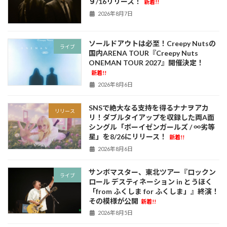
９/16リリース！
新着!!
2026年8月7日
ソールドアウトは必至！Creepy Nutsの
ライブ
国内ARENA TOUR『Creepy Nuts
ONEMAN TOUR 2027』開催決定！
新着!!
2026年8月6日
SNSで絶大なる支持を得るナナヲアカ
リリース
リ！ダブルタイアップを収録した両A面
シングル「ボーイゼンガールズ / ∞劣等
星」を8/26にリリース！
新着!!
2026年8月6日
サンボマスター、東北ツアー『ロックン
ライブ
ロール デスティネーション in とうほく
「from ふくしま for ふくしま」』終演！
その模様が公開
新着!!
2026年8月5日