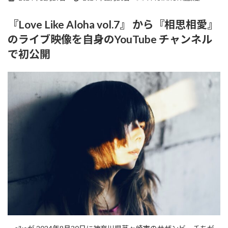
終
更
『Love Like Aloha vol.7』 から『相思相愛』
新
日
のライブ映像を自身のYouTube チャンネル
時
:
で初公開