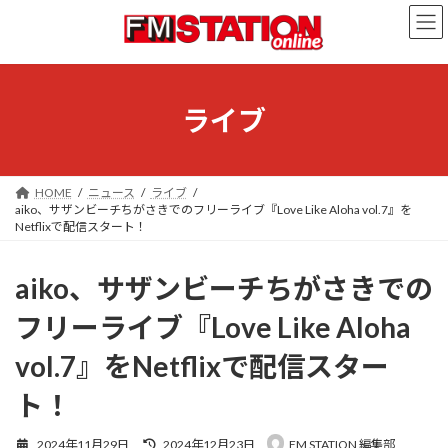
コ
ナ
ン
ビ
テ
ゲ
ン
ー
ツ
シ
へ
ョ
ライブ
ス
ン
キ
に
ッ
移
プ
動
HOME
ニュース
ライブ
aiko、サザンビーチちがさきでのフリーライブ『Love Like Aloha vol.7』を
Netflixで配信スタート！
aiko、サザンビーチちがさきでの
フリーライブ『Love Like Aloha
vol.7』をNetflixで配信スター
ト！
最
2024年11月29日
2024年12月23日
FM STATION 編集部