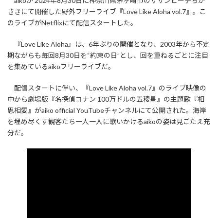
aikoが 2024年8月30日に神奈川県茅ヶ崎市のサザンビーチちが
さきにて開催した野外フリーライブ『Love Like Aloha vol.7』。こ
のライブがNetflixにて配信スタートした。
『Love Like Aloha』は、6年ぶりの開催となり、2003年から不定
期ながらも毎回8月30日を“約束の日”とし、回を重ねるごとに注目
を集めているaikoフリーライブだ。
配信スタートに伴い、『Love Like Aloha vol.7』のライブ映像の
中から劇場版『名探偵コナン 100万ドルの五稜星』の主題歌『相
思相愛』がaiko official YouTubeチャンネルにて公開された。海岸
を埋め尽くす観客たち一人一人に歌いかけるaikoの姿は見ごたえ充
分だ。