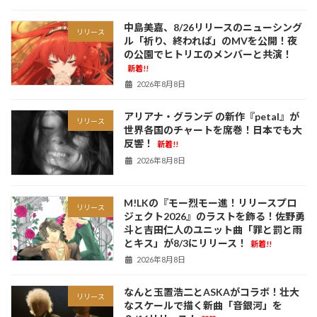
中島美嘉、8/26リリースのニューシング
リリース
ル「祈り、終われば」のMVを公開！夜
の公園でヒトリエのメンバーと共演！
新着!!
2026年8月8日
アリアナ・グランデ の新作『petal』が
リリース
世界各国のチャートを席巻！日本でも大
反響！
新着!!
2026年8月8日
M!LKの『モー烈モー進！リリースプロ
リリース
ジェクト2026』のラストを飾る！佐野勇
斗と吉田仁人のユニット曲「罪と罰と雨
とキス」が8/3にリリース！
新着!!
2026年8月8日
なんと玉置浩二とASKAがコラボ！壮大
リリース
なスケールで描く新曲「音銀河」を