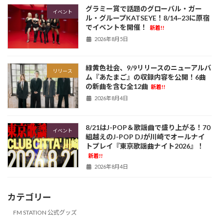
グラミー賞で話題のグローバル・ガー
イベント
ル・グループKATSEYE！8/14~23に原宿
でイベントを開催！
新着!!
2026年8月5日
緑黄色社会、9/9リリースのニューアルバ
リリース
ム『あたまご』の収録内容を公開！6曲
の新曲を含む全12曲
新着!!
2026年8月4日
8/21はJ-POP＆歌謡曲で盛り上がる！70
イベント
組越えのJ-POP DJが川崎でオールナイ
トプレイ『東京歌謡曲ナイト2026』！
新着!!
2026年8月4日
カテゴリー
FM STATION 公式グッズ