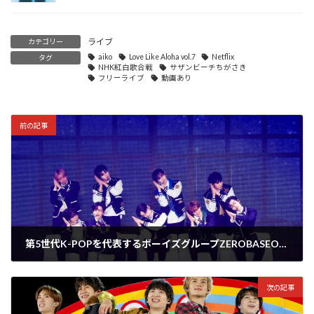
ライブ
カテゴリー
aiko
Love Like Aloha vol.7
Netflix
タグ
NHK紅白歌合戦
サザンビーチちがさき
フリーライブ
動画あり
前の記事
第5世代K-POPを代表するボーイズグループZEROBASEONE、自身初の海外ツアーの日本公演が11/29に開催！
2024年11月29日
次の記事