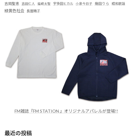
吉岡聖恵
吉田仁人
塩﨑太智
宇多田ヒカル
小泉今日子
幾田りら
昭和歌謡
緑黄色社会
長屋晴子
FM雑誌『FM STATION 』オリジナルアパレルが登場!!
最近の投稿