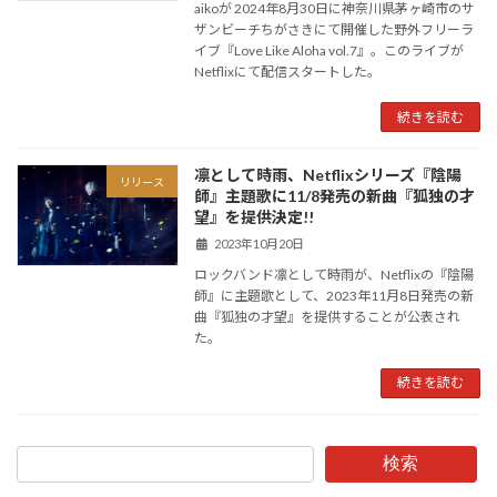
aikoが 2024年8月30日に神奈川県茅ヶ崎市のサ
ザンビーチちがさきにて開催した野外フリーラ
イブ『Love Like Aloha vol.7』。このライブが
Netflixにて配信スタートした。
続きを読む
凛として時雨、Netflixシリーズ『陰陽
リリース
師』主題歌に11/8発売の新曲『狐独の才
望』を提供決定!!
2023年10月20日
ロックバンド凛として時雨が、Netflixの『陰陽
師』に主題歌として、2023年11月8日発売の新
曲『狐独の才望』を提供することが公表され
た。
続きを読む
検索