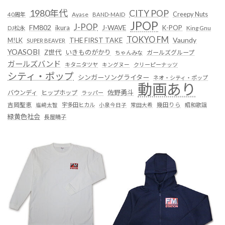
1980年代
CITY POP
Creepy Nuts
Ayase
40周年
BAND-MAID
JPOP
J-POP
FM802
ikura
J-WAVE
K-POP
King Gnu
DJ松永
TOKYO FM
Vaundy
THE FIRST TAKE
M!LK
SUPER BEAVER
YOASOBI
Z世代
いきものがかり
ガールズグループ
ちゃんみな
ガールズバンド
キタニタツヤ
キングヌー
クリーピーナッツ
シティ・ポップ
シンガーソングライター
ネオ・シティ・ポップ
動画あり
佐野勇斗
バウンディ
ヒップホップ
ラッパー
吉岡聖恵
塩﨑太智
宇多田ヒカル
小泉今日子
常田大希
幾田りら
昭和歌謡
緑黄色社会
長屋晴子