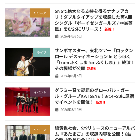
SNSで絶大なる支持を得るナナヲアカ
リリース
リ！ダブルタイアップを収録した両A面
シングル「ボーイゼンガールズ / ∞劣等
星」を8/26にリリース！
新着!!
2026年8月6日
サンボマスター、東北ツアー『ロックン
ライブ
ロール デスティネーション in とうほく
「from ふくしま for ふくしま」』終演！
その模様が公開
新着!!
2026年8月5日
グラミー賞で話題のグローバル・ガー
イベント
ル・グループKATSEYE！8/14~23に原宿
でイベントを開催！
新着!!
2026年8月5日
緑黄色社会、9/9リリースのニューアルバ
リリース
ム『あたまご』の収録内容を公開！6曲
の新曲を含む全12曲