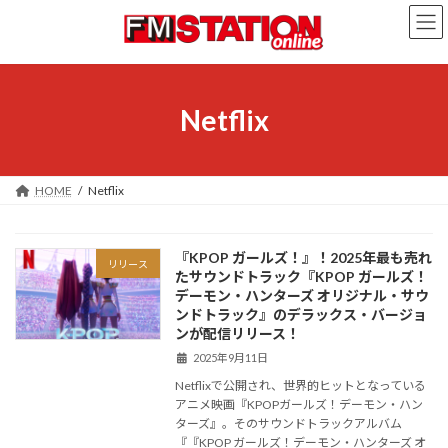
コ
ナ
ン
ビ
テ
ゲ
ン
ー
ツ
シ
へ
ョ
Netflix
ス
ン
キ
に
ッ
移
プ
動
HOME
Netflix
『KPOP ガールズ！』！2025年最も売れ
リリース
たサウンドトラック『KPOP ガールズ！
デーモン・ハンターズ オリジナル・サウ
ンドトラック』のデラックス・バージョ
ンが配信リリース！
2025年9月11日
Netflixで公開され、世界的ヒットとなっている
アニメ映画『KPOPガールズ！デーモン・ハン
ターズ』。そのサウンドトラックアルバム
『『KPOP ガールズ！デーモン・ハンターズ オ