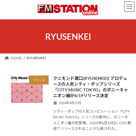
コ
ナ
ン
ビ
テ
ゲ
ン
ー
ツ
シ
へ
ョ
RYUSENKEI
ス
ン
キ
に
ッ
移
プ
動
HOME
RYUSENKEI
クニモンド瀧口(RYUSENKEI) プロデュ
リリース
ースの人気シティ・ポップシリーズ
『CITY MUSIC TOKYO』のポニーキャ
ニオン編が6/19リリース決定
2024年4月27日
シティ・ポップの人気コンピレーション『CITY
MUSIC TOKYO』シリーズの新作に、ポニーキ
ャニオン編が初登場。2024年6月19日にCDと配
信でリリースされることが公表された。