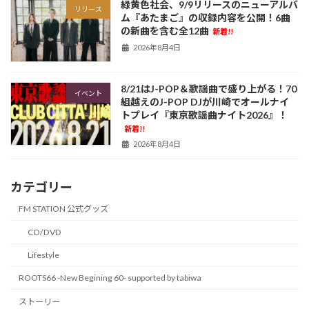
緑黄色社会、9/9リリースのニューアルバ
リリース
ム『あたまご』の収録内容を公開！6曲
の新曲を含む全12曲
新着!!
2026年8月4日
8/21はJ-POP＆歌謡曲で盛り上がる！70
イベント
組越えのJ-POP DJが川崎でオールナイ
トプレイ『東京歌謡曲ナイト2026』！
新着!!
2026年8月4日
カテゴリー
FM STATION 公式グッズ
CD/DVD
Lifestyle
ROOTS66 -New Begining 60- supported by tabiwa
ストーリー