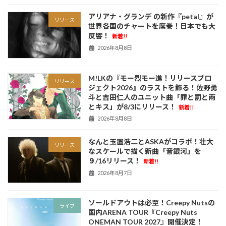
アリアナ・グランデ の新作『petal』が
リリース
世界各国のチャートを席巻！日本でも大
反響！
新着!!
2026年8月8日
M!LKの『モー烈モー進！リリースプロ
リリース
ジェクト2026』のラストを飾る！佐野勇
斗と吉田仁人のユニット曲「罪と罰と雨
とキス」が8/3にリリース！
新着!!
2026年8月8日
なんと玉置浩二とASKAがコラボ！壮大
リリース
なスケールで描く新曲「音銀河」を
９/16リリース！
新着!!
2026年8月7日
ソールドアウトは必至！Creepy Nutsの
ライブ
国内ARENA TOUR『Creepy Nuts
ONEMAN TOUR 2027』開催決定！