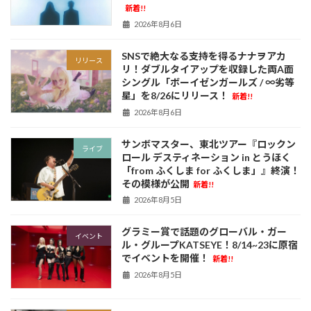
新着!!
2026年8月6日
SNSで絶大なる支持を得るナナヲアカ
リリース
リ！ダブルタイアップを収録した両A面
シングル「ボーイゼンガールズ / ∞劣等
星」を8/26にリリース！
新着!!
2026年8月6日
サンボマスター、東北ツアー『ロックン
ライブ
ロール デスティネーション in とうほく
「from ふくしま for ふくしま」』終演！
その模様が公開
新着!!
2026年8月5日
グラミー賞で話題のグローバル・ガー
イベント
ル・グループKATSEYE！8/14~23に原宿
でイベントを開催！
新着!!
2026年8月5日