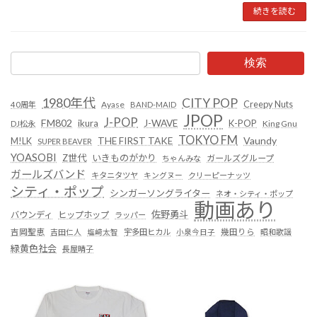
続きを読む
検索
1980年代
CITY POP
Creepy Nuts
Ayase
40周年
BAND-MAID
JPOP
J-POP
FM802
ikura
J-WAVE
K-POP
King Gnu
DJ松永
TOKYO FM
Vaundy
THE FIRST TAKE
M!LK
SUPER BEAVER
YOASOBI
Z世代
いきものがかり
ガールズグループ
ちゃんみな
ガールズバンド
キタニタツヤ
キングヌー
クリーピーナッツ
シティ・ポップ
シンガーソングライター
ネオ・シティ・ポップ
動画あり
佐野勇斗
バウンディ
ヒップホップ
ラッパー
吉岡聖恵
吉田仁人
塩﨑太智
宇多田ヒカル
小泉今日子
幾田りら
昭和歌謡
緑黄色社会
長屋晴子