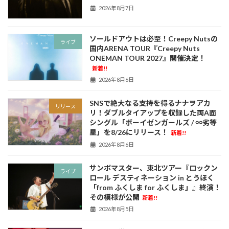
2026年8月7日
ソールドアウトは必至！Creepy Nutsの
ライブ
国内ARENA TOUR『Creepy Nuts
ONEMAN TOUR 2027』開催決定！
新着!!
2026年8月6日
SNSで絶大なる支持を得るナナヲアカ
リリース
リ！ダブルタイアップを収録した両A面
シングル「ボーイゼンガールズ / ∞劣等
星」を8/26にリリース！
新着!!
2026年8月6日
サンボマスター、東北ツアー『ロックン
ライブ
ロール デスティネーション in とうほく
「from ふくしま for ふくしま」』終演！
その模様が公開
新着!!
2026年8月5日