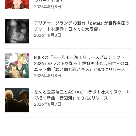
ンバーと共演！
2026年8月8日
アリアナ・グランデ の新作『petal』が世界各国の
チャートを席巻！日本でも大反響！
2026年8月8日
M!LKの『モー烈モー進！リリースプロジェクト
2026』のラストを飾る！佐野勇斗と吉田仁人のユ
ニット曲「罪と罰と雨とキス」が8/3にリリース！
2026年8月8日
なんと玉置浩二とASKAがコラボ！壮大なスケール
で描く新曲「音銀河」を９/16リリース！
2026年8月7日