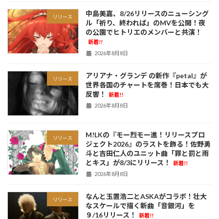
中島美嘉、8/26リリースのニューシング
リリース
ル「祈り、終われば」のMVを公開！夜
の公園でヒトリエのメンバーと共演！
新着!!
2026年8月8日
アリアナ・グランデ の新作『petal』が
リリース
世界各国のチャートを席巻！日本でも大
反響！
新着!!
2026年8月8日
M!LKの『モー烈モー進！リリースプロ
リリース
ジェクト2026』のラストを飾る！佐野勇
斗と吉田仁人のユニット曲「罪と罰と雨
とキス」が8/3にリリース！
新着!!
2026年8月8日
なんと玉置浩二とASKAがコラボ！壮大
リリース
なスケールで描く新曲「音銀河」を
９/16リリース！
新着!!