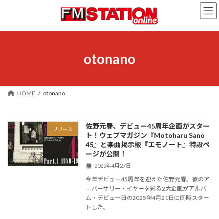
コ
ナ
ン
ビ
テ
ゲ
ン
ー
ツ
シ
へ
ョ
otonano
ス
ン
キ
に
ッ
移
プ
動
HOME
otonano
佐野元春、デビュー45周年企画がスター
リリース
ト！ウェブマガジン『Motoharu Sano
45』と楽曲掲示板『エモノート』特設ペ
ージが公開！
2025年4月27日
今年デビュー45周年を迎えた佐野元春。彼のア
ニバーサリー・イヤーを彩る2大企画がアルバ
ム・デビュー日の2025年4月21日に同時スター
トした。