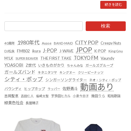
続きを読む
検索
1980年代
CITY POP
Creepy Nuts
Ayase
40周年
BAND-MAID
JPOP
J-POP
FM802
ikura
J-WAVE
K-POP
King Gnu
DJ松永
TOKYO FM
Vaundy
THE FIRST TAKE
M!LK
SUPER BEAVER
YOASOBI
Z世代
いきものがかり
ガールズグループ
ちゃんみな
ガールズバンド
キタニタツヤ
キングヌー
クリーピーナッツ
シティ・ポップ
シンガーソングライター
ネオ・シティ・ポップ
動画あり
佐野勇斗
バウンディ
ヒップホップ
ラッパー
吉岡聖恵
吉田仁人
塩﨑太智
宇多田ヒカル
小泉今日子
幾田りら
昭和歌謡
緑黄色社会
長屋晴子