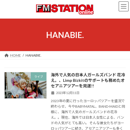
コ
ナ
ン
ビ
テ
ゲ
ン
ー
ツ
シ
へ
ョ
HANABIE.
ス
ン
キ
に
ッ
移
プ
動
HOME
HANABIE.
海外で人気の日本人ガールズバンド 花冷
ライブ
え。、Limp Bizkitのサポートも務めたオ
セアニアツアーを完遂!!
2023年12月11日
2023年の夏に行ったヨーロッパツアーを盛況で
終わらせ、今やBABYMATAL、BAND-MAIDと同
様に、海外で人気のガールズバンドの花冷
え。。現在、海外では日本人女性による、バン
ドの人気がとても高い。 そんな彼女たちがヨー
ロッパツアーに続き、アセアニアツアーも多く