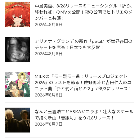
中島美嘉、8/26リリースのニューシングル「祈り、
終われば」のMVを公開！夜の公園でヒトリエのメ
ンバーと共演！
2026年8月8日
アリアナ・グランデ の新作『petal』が世界各国の
チャートを席巻！日本でも大反響！
2026年8月8日
M!LKの『モー烈モー進！リリースプロジェクト
2026』のラストを飾る！佐野勇斗と吉田仁人のユ
ニット曲「罪と罰と雨とキス」が8/3にリリース！
2026年8月8日
なんと玉置浩二とASKAがコラボ！壮大なスケール
で描く新曲「音銀河」を９/16リリース！
2026年8月7日