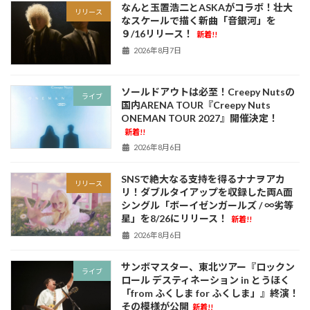
なんと玉置浩二とASKAがコラボ！壮大
リリース
なスケールで描く新曲「音銀河」を
９/16リリース！
新着!!
2026年8月7日
ソールドアウトは必至！Creepy Nutsの
ライブ
国内ARENA TOUR『Creepy Nuts
ONEMAN TOUR 2027』開催決定！
新着!!
2026年8月6日
SNSで絶大なる支持を得るナナヲアカ
リリース
リ！ダブルタイアップを収録した両A面
シングル「ボーイゼンガールズ / ∞劣等
星」を8/26にリリース！
新着!!
2026年8月6日
サンボマスター、東北ツアー『ロックン
ライブ
ロール デスティネーション in とうほく
「from ふくしま for ふくしま」』終演！
その模様が公開
新着!!