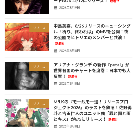
ートBOX12/12にリリース！
新着!!
2026年8月9日
中島美嘉、8/26リリースのニューシング
リリース
ル「祈り、終われば」のMVを公開！夜
の公園でヒトリエのメンバーと共演！
新着!!
2026年8月8日
アリアナ・グランデ の新作『petal』が
リリース
世界各国のチャートを席巻！日本でも大
反響！
新着!!
2026年8月8日
M!LKの『モー烈モー進！リリースプロ
リリース
ジェクト2026』のラストを飾る！佐野勇
斗と吉田仁人のユニット曲「罪と罰と雨
とキス」が8/3にリリース！
新着!!
2026年8月8日