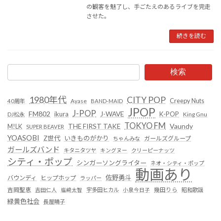
の観客を魅了し、手ごたえのあるライブを完走
させた。
続きを読む
検索
1980年代
CITY POP
Creepy Nuts
Ayase
40周年
BAND-MAID
JPOP
J-POP
FM802
ikura
J-WAVE
K-POP
King Gnu
DJ松永
TOKYO FM
Vaundy
THE FIRST TAKE
M!LK
SUPER BEAVER
YOASOBI
Z世代
いきものがかり
ガールズグループ
ちゃんみな
ガールズバンド
キタニタツヤ
キングヌー
クリーピーナッツ
シティ・ポップ
シンガーソングライター
ネオ・シティ・ポップ
動画あり
佐野勇斗
バウンディ
ヒップホップ
ラッパー
吉岡聖恵
吉田仁人
塩﨑太智
宇多田ヒカル
小泉今日子
幾田りら
昭和歌謡
緑黄色社会
長屋晴子