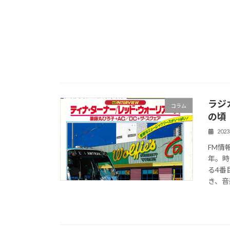
ラジ
コラム
の頃
202
FM情
年。時
る4番
き、音楽