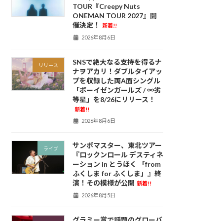
TOUR『Creepy Nuts
ONEMAN TOUR 2027』開
催決定！
新着!!
2026年8月6日
SNSで絶大なる支持を得るナ
リリース
ナヲアカリ！ダブルタイアッ
プを収録した両A面シングル
「ボーイゼンガールズ / ∞劣
等星」を8/26にリリース！
新着!!
2026年8月6日
サンボマスター、東北ツアー
ライブ
『ロックンロール デスティネ
ーション in とうほく 「from
ふくしま for ふくしま」』終
演！その模様が公開
新着!!
2026年8月5日
グラミー賞で話題のグローバ