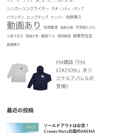
シンガーソングライター
ネオ・シティ・ポップ
佐野勇斗
バウンディ
ヒップホップ
ラッパー
動画あり
吉岡聖恵
塩﨑太智
宇多田ヒカル
緑黄色社会
小泉今日子
常田大希
幾田りら
昭和歌謡
長屋晴子
FM雑誌『FM
STATION 』オリ
ジナルアパレルが
登場!!
最近の投稿
ソールドアウトは必至！
ライブ
Creepy Nutsの国内ARENA