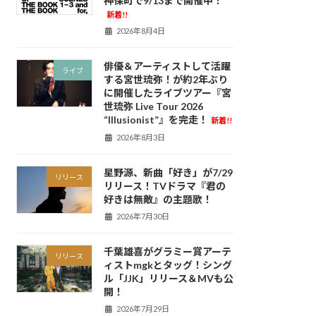
神保町で9/13まで開催中！
新着!!
2026年8月4日
俳優＆アーティストして活躍
ライブ
する宮世琉弥！が約2年ぶり
に開催したライブツアー『宮
世琉弥 Live Tour 2026
“Illusionist”』を完走！
新着!!
2026年8月3日
星野源、新曲「好き」が7/29
リリース
リリース！TVドラマ『君の
好きは無敵』の主題歌！
2026年7月30日
千葉雄喜がグラミー賞アーテ
リリース
ィストmgkとタッグ！シング
ル「JJK」リリース＆MVも公
開！
2026年7月29日