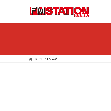
コ
ナ
ン
ビ
テ
ゲ
ン
ー
ツ
シ
へ
ョ
ス
ン
キ
に
ッ
移
プ
動
HOME
FM雑誌