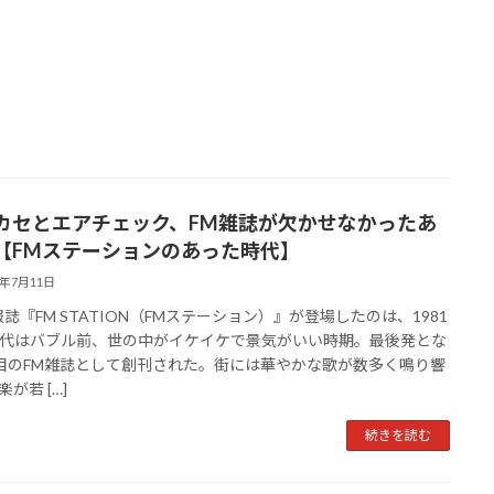
カセとエアチェック、FM雑誌が欠かせなかったあ
【FMステーションのあった時代】
3年7月11日
報誌『FM STATION（FMステーション）』が登場したのは、1981
代はバブル前、世の中がイケイケで景気がいい時期。最後発とな
目のFM雑誌として創刊された。街には華やかな歌が数多く鳴り響
が若 […]
続きを読む