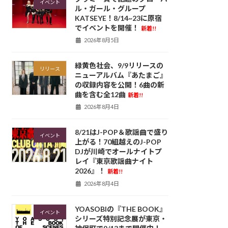
イベント
ル・ガール・グループ
KATSEYE！8/14~23に原宿
でイベントを開催！
新着!!
2026年8月5日
緑黄色社会、9/9リリースの
リリース
ニューアルバム『あたまご』
の収録内容を公開！6曲の新
曲を含む全12曲
新着!!
2026年8月4日
8/21はJ-POP＆歌謡曲で盛り
イベント
上がる！70組越えのJ-POP
DJが川崎でオールナイトプ
レイ『東京歌謡曲ナイト
2026』！
新着!!
2026年8月4日
YOASOBIの『THE BOOK』
イベント
シリーズ特別記念展が東京・