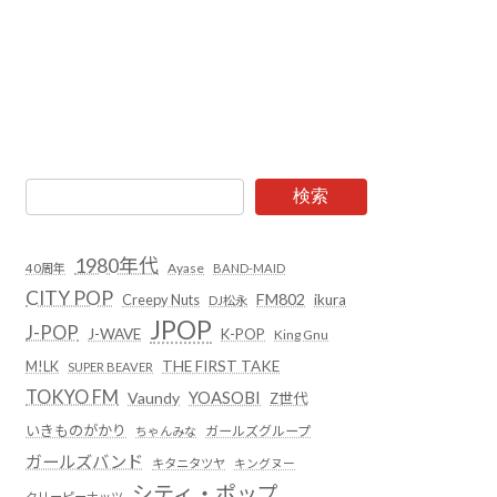
検索
1980年代
Ayase
40周年
BAND-MAID
CITY POP
FM802
Creepy Nuts
ikura
DJ松永
JPOP
J-POP
J-WAVE
K-POP
King Gnu
THE FIRST TAKE
M!LK
SUPER BEAVER
TOKYO FM
YOASOBI
Vaundy
Z世代
いきものがかり
ガールズグループ
ちゃんみな
ガールズバンド
キタニタツヤ
キングヌー
シティ・ポップ
クリーピーナッツ