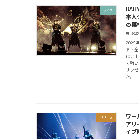
BAB
ライブ
本人
の模
202
202
ド・全
は史上
て勢い
サンゼ
た。
ワー
リリース
アリー
イブ