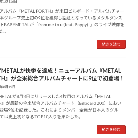
5年10月16日
アルバム『METAL FORTH』が米国ビルボード・アルバムチャー
本グループ史上初の9位を獲得し話題となっているメタルダンス
BABYMETALが「from me to u (feat. Poppy) 」のライブ映像を
た。
続きを読む
BYMETALが快挙を達成！ニューアルバム『METAL
RTH』が全米総合アルバムチャートに9位で初登場！
5年8月19日
YMETALが8月8日にリリースした4枚目のアルバム『METAL
TH』が最新の全米総合アルバムチャート（Billboard 200）におい
登場9位を記録した。これによりメンバー全員が日本人のグルー
ては史上初となるTOP10入りを果たした。
続きを読む