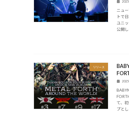
202
ニュー
トで日
ユニット
公開し
BA
リリース
FO
202
BAB
FOR
て、初
プとし