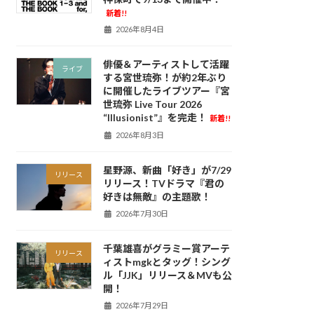
新着!!
2026年8月4日
俳優＆アーティストして活躍
ライブ
する宮世琉弥！が約2年ぶり
に開催したライブツアー『宮
世琉弥 Live Tour 2026
“Illusionist”』を完走！
新着!!
2026年8月3日
星野源、新曲「好き」が7/29
リリース
リリース！TVドラマ『君の
好きは無敵』の主題歌！
2026年7月30日
千葉雄喜がグラミー賞アーテ
リリース
ィストmgkとタッグ！シング
ル「JJK」リリース＆MVも公
開！
2026年7月29日