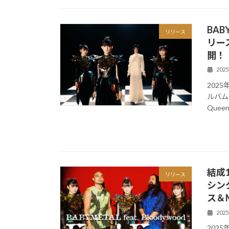
BAB
リリース
リース
開！
202
2025
ルバム
Queen
結成
リリース
シング
ス＆
202
202