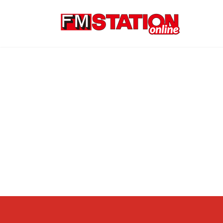
コ
ナ
ン
ビ
テ
ゲ
ン
ー
ツ
シ
へ
ョ
ス
ン
キ
に
ッ
移
プ
動