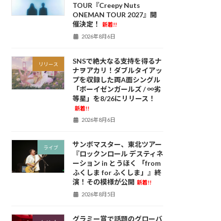
TOUR『Creepy Nuts
ONEMAN TOUR 2027』開
催決定！
新着!!
2026年8月6日
SNSで絶大なる支持を得るナ
リリース
ナヲアカリ！ダブルタイアッ
プを収録した両A面シングル
「ボーイゼンガールズ / ∞劣
等星」を8/26にリリース！
新着!!
2026年8月6日
サンボマスター、東北ツアー
ライブ
『ロックンロール デスティネ
ーション in とうほく 「from
ふくしま for ふくしま」』終
演！その模様が公開
新着!!
2026年8月5日
グラミー賞で話題のグローバ