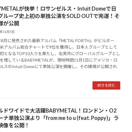
YMETALが快挙！ロサンゼルス・Intuit Domeで日
グループ史上初の単独公演をSOLD OUTで完遂！そ
様が公開
5年11月5日
5年8月に発売された最新アルバム『METAL FORTH』がビルボー
米アルバム総合チャートで9位を獲得し、日本人グループとして
初となるTOP10入りを果たし、名実共にグローバルグループとし
を増しているBABYMETALが、現地時間11月1日にアメリカ・ロ
ルスのIntuit Domeにて単独公演を開催し、その模様が公開され
続きを読む
ルドワイドで大活躍BABYMETAL！ロンドン・O2
ナ単独公演より「from me to u (feat. Poppy)」ラ
映像を公開！