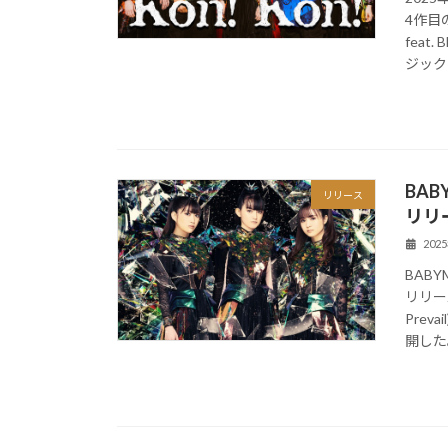
4作目の
feat
ジック
BAB
リリース
リリ
202
BABY
リリース
Pre
開した