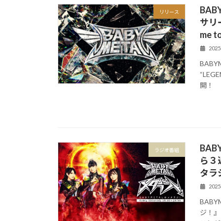
BAB
リリース
サリー
me t
202
BAB
“LEGE
開！
BA
ラジオ番組
ら３
タラ
202
BAB
ジ！』