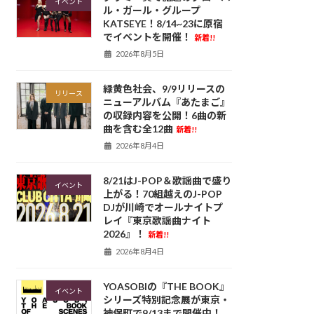
イベント
ル・ガール・グループ
KATSEYE！8/14~23に原宿
でイベントを開催！
新着!!
2026年8月5日
緑黄色社会、9/9リリースの
リリース
ニューアルバム『あたまご』
の収録内容を公開！6曲の新
曲を含む全12曲
新着!!
2026年8月4日
8/21はJ-POP＆歌謡曲で盛り
イベント
上がる！70組越えのJ-POP
DJが川崎でオールナイトプ
レイ『東京歌謡曲ナイト
2026』！
新着!!
2026年8月4日
YOASOBIの『THE BOOK』
イベント
シリーズ特別記念展が東京・
神保町で9/13まで開催中！