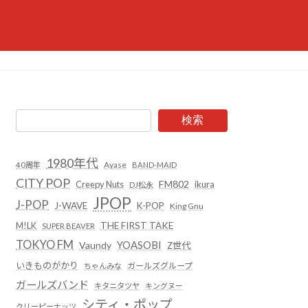
検索
1980年代
Ayase
40周年
BAND-MAID
CITY POP
FM802
Creepy Nuts
ikura
DJ松永
JPOP
J-POP
J-WAVE
K-POP
King Gnu
THE FIRST TAKE
M!LK
SUPER BEAVER
TOKYO FM
YOASOBI
Vaundy
Z世代
いきものがかり
ガールズグループ
ちゃんみな
ガールズバンド
キタニタツヤ
キングヌー
シティ・ポップ
クリーピーナッツ