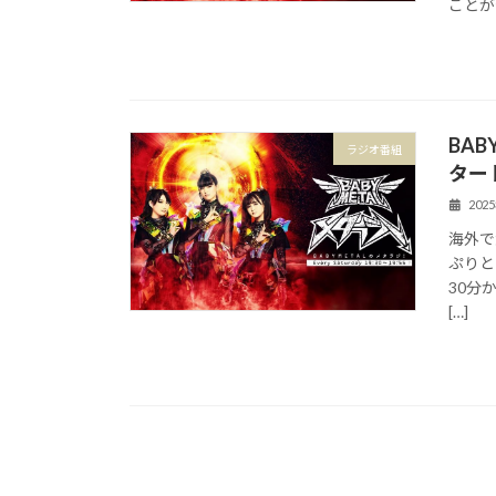
ことが
BA
ラジオ番組
タート
202
海外で
ぷりと
30分
[…]