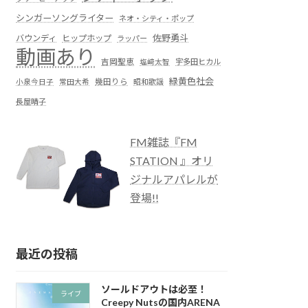
シンガーソングライター
ネオ・シティ・ポップ
佐野勇斗
バウンディ
ヒップホップ
ラッパー
動画あり
吉岡聖恵
塩﨑太智
宇多田ヒカル
緑黄色社会
小泉今日子
常田大希
幾田りら
昭和歌謡
長屋晴子
FM雑誌『FM
STATION 』オリ
ジナルアパレルが
登場!!
最近の投稿
ソールドアウトは必至！
ライブ
Creepy Nutsの国内ARENA