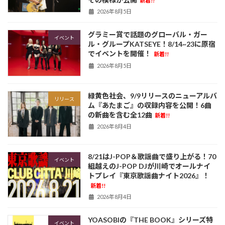
新着!!
2026年8月5日
グラミー賞で話題のグローバル・ガー
イベント
ル・グループKATSEYE！8/14~23に原宿
でイベントを開催！
新着!!
2026年8月5日
緑黄色社会、9/9リリースのニューアルバ
リリース
ム『あたまご』の収録内容を公開！6曲
の新曲を含む全12曲
新着!!
2026年8月4日
8/21はJ-POP＆歌謡曲で盛り上がる！70
イベント
組越えのJ-POP DJが川崎でオールナイ
トプレイ『東京歌謡曲ナイト2026』！
新着!!
2026年8月4日
YOASOBIの『THE BOOK』シリーズ特
イベント