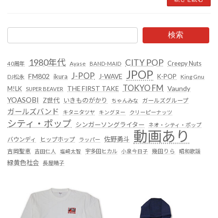
検索
1980年代
CITY POP
Creepy Nuts
Ayase
40周年
BAND-MAID
JPOP
J-POP
FM802
ikura
J-WAVE
K-POP
King Gnu
DJ松永
TOKYO FM
Vaundy
THE FIRST TAKE
M!LK
SUPER BEAVER
YOASOBI
Z世代
いきものがかり
ガールズグループ
ちゃんみな
ガールズバンド
キタニタツヤ
キングヌー
クリーピーナッツ
シティ・ポップ
シンガーソングライター
ネオ・シティ・ポップ
動画あり
佐野勇斗
バウンディ
ヒップホップ
ラッパー
吉岡聖恵
吉田仁人
塩﨑太智
宇多田ヒカル
小泉今日子
幾田りら
昭和歌謡
緑黄色社会
長屋晴子