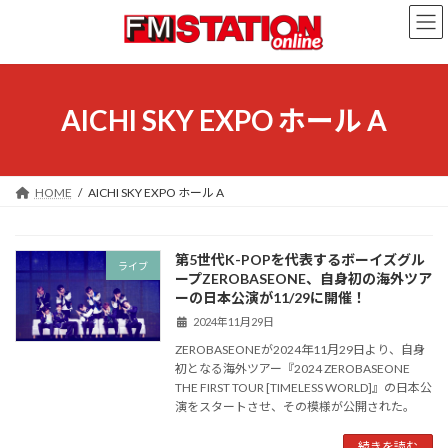
コ
ナ
ン
ビ
テ
ゲ
ン
ー
ツ
シ
へ
ョ
AICHI SKY EXPO ホール A
ス
ン
キ
に
ッ
移
プ
動
HOME
AICHI SKY EXPO ホール A
第5世代K-POPを代表するボーイズグル
ライブ
ープZEROBASEONE、自身初の海外ツア
ーの日本公演が11/29に開催！
2024年11月29日
ZEROBASEONEが2024年11月29日より、自身
初となる海外ツアー『2024 ZEROBASEONE
THE FIRST TOUR [TIMELESS WORLD]』の日本公
演をスタートさせ、その模様が公開された。
続きを読む