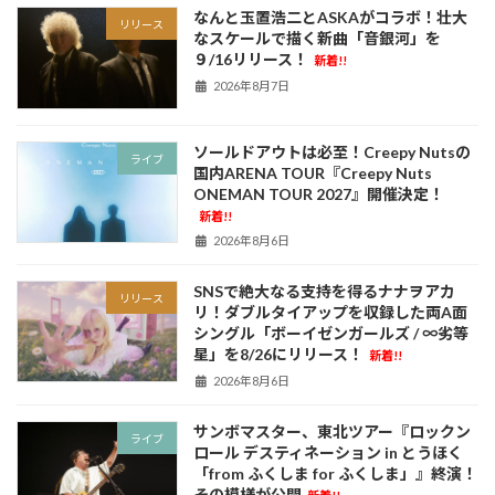
なんと玉置浩二とASKAがコラボ！壮大
リリース
なスケールで描く新曲「音銀河」を
９/16リリース！
新着!!
2026年8月7日
ソールドアウトは必至！Creepy Nutsの
ライブ
国内ARENA TOUR『Creepy Nuts
ONEMAN TOUR 2027』開催決定！
新着!!
2026年8月6日
SNSで絶大なる支持を得るナナヲアカ
リリース
リ！ダブルタイアップを収録した両A面
シングル「ボーイゼンガールズ / ∞劣等
星」を8/26にリリース！
新着!!
2026年8月6日
サンボマスター、東北ツアー『ロックン
ライブ
ロール デスティネーション in とうほく
「from ふくしま for ふくしま」』終演！
その模様が公開