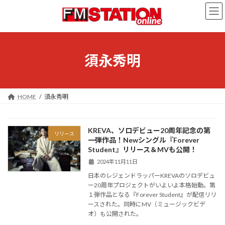
コ
ナ
ン
ビ
テ
ゲ
ン
ー
ツ
シ
へ
ョ
須永秀明
ス
ン
キ
に
ッ
移
プ
動
HOME
須永秀明
KREVA、ソロデビュー20周年記念の第
リリース
一弾作品！Newシングル『Forever
Student』リリース＆MVも公開！
2024年11月11日
日本のレジェンドラッパーKREVAのソロデビュ
ー20周年プロジェクトがいよいよ本格始動。第
１弾作品となる『Forever Student』が配信リリ
ースされた。同時にMV（ミュージックビデ
オ）も公開された。