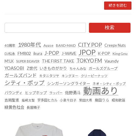
続きを読む
検索
1980年代
CITY POP
Creepy Nuts
Ayase
40周年
BAND-MAID
JPOP
J-POP
FM802
ikura
J-WAVE
K-POP
King Gnu
DJ松永
TOKYO FM
Vaundy
THE FIRST TAKE
M!LK
SUPER BEAVER
YOASOBI
Z世代
いきものがかり
ガールズグループ
ちゃんみな
ガールズバンド
キタニタツヤ
キングヌー
クリーピーナッツ
シティ・ポップ
シンガーソングライター
ネオ・シティ・ポップ
動画あり
佐野勇斗
バウンディ
ヒップホップ
ラッパー
吉岡聖恵
塩﨑太智
宇多田ヒカル
小泉今日子
常田大希
幾田りら
昭和歌謡
緑黄色社会
長屋晴子