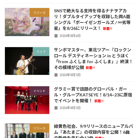
SNSで絶大なる支持を得るナナヲアカ
リリース
リ！ダブルタイアップを収録した両A面
シングル「ボーイゼンガールズ / ∞劣等
星」を8/26にリリース！
新着!!
2026年8月6日
サンボマスター、東北ツアー『ロックン
ライブ
ロール デスティネーション in とうほく
「from ふくしま for ふくしま」』終演！
その模様が公開
新着!!
2026年8月5日
グラミー賞で話題のグローバル・ガー
イベント
ル・グループKATSEYE！8/14~23に原宿
でイベントを開催！
新着!!
2026年8月5日
緑黄色社会、9/9リリースのニューアルバ
リリース
ム『あたまご』の収録内容を公開！6曲
の新曲を含む全12曲