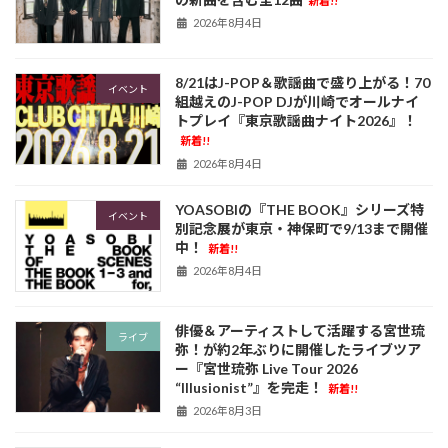
新着!!
2026年8月4日
8/21はJ-POP＆歌謡曲で盛り上がる！70
イベント
組越えのJ-POP DJが川崎でオールナイ
トプレイ『東京歌謡曲ナイト2026』！
新着!!
2026年8月4日
YOASOBIの『THE BOOK』シリーズ特
イベント
別記念展が東京・神保町で9/13まで開催
中！
新着!!
2026年8月4日
俳優＆アーティストして活躍する宮世琉
ライブ
弥！が約2年ぶりに開催したライブツア
ー『宮世琉弥 Live Tour 2026
“Illusionist”』を完走！
新着!!
2026年8月3日