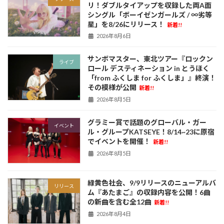
リ！ダブルタイアップを収録した両A面
シングル「ボーイゼンガールズ / ∞劣等
星」を8/26にリリース！
新着!!
2026年8月6日
サンボマスター、東北ツアー『ロックン
ライブ
ロール デスティネーション in とうほく
「from ふくしま for ふくしま」』終演！
その模様が公開
新着!!
2026年8月5日
グラミー賞で話題のグローバル・ガー
イベント
ル・グループKATSEYE！8/14~23に原宿
でイベントを開催！
新着!!
2026年8月5日
緑黄色社会、9/9リリースのニューアルバ
リリース
ム『あたまご』の収録内容を公開！6曲
の新曲を含む全12曲
新着!!
2026年8月4日