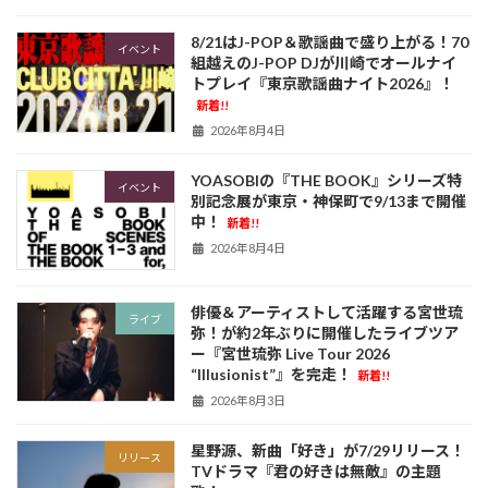
8/21はJ-POP＆歌謡曲で盛り上がる！70
イベント
組越えのJ-POP DJが川崎でオールナイ
トプレイ『東京歌謡曲ナイト2026』！
新着!!
2026年8月4日
YOASOBIの『THE BOOK』シリーズ特
イベント
別記念展が東京・神保町で9/13まで開催
中！
新着!!
2026年8月4日
俳優＆アーティストして活躍する宮世琉
ライブ
弥！が約2年ぶりに開催したライブツア
ー『宮世琉弥 Live Tour 2026
“Illusionist”』を完走！
新着!!
2026年8月3日
星野源、新曲「好き」が7/29リリース！
リリース
TVドラマ『君の好きは無敵』の主題