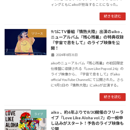
ィングともにaikoが担当することになった。
続きを読む
9/1にTV番組『情熱大陸』出演のaiko 、
リリース
ニューアルバム『残心残暑』の特典収録
『宇宙で息をして』のライブ映像を公
開！
2024年8月31日
aikoのニューアルバム『残心残暑』の初回限定
仕様盤に収録される『Love Like Pop vol.24』の
ライブ映像から、『宇宙で息をして』がaiko
official YouTube Channelにて公開された。さら
に9月1日の『情熱大陸』にaikoが出演する。
続きを読む
aiko 、約6年ぶりで8/30開催のフリーラ
ライブ
イブ『Love Like Aloha vol.7』の一般申
し込みがスタート！予告のライブ映像も
公開