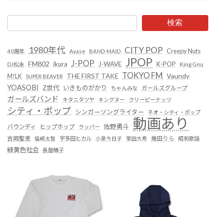
検索
1980年代
CITY POP
Creepy Nuts
Ayase
40周年
BAND-MAID
JPOP
J-POP
FM802
ikura
J-WAVE
K-POP
King Gnu
DJ松永
TOKYO FM
Vaundy
THE FIRST TAKE
M!LK
SUPER BEAVER
YOASOBI
Z世代
いきものがかり
ガールズグループ
ちゃんみな
ガールズバンド
キタニタツヤ
キングヌー
クリーピーナッツ
シティ・ポップ
シンガーソングライター
ネオ・シティ・ポップ
動画あり
佐野勇斗
バウンディ
ヒップホップ
ラッパー
吉岡聖恵
塩﨑太智
宇多田ヒカル
小泉今日子
常田大希
幾田りら
昭和歌謡
緑黄色社会
長屋晴子