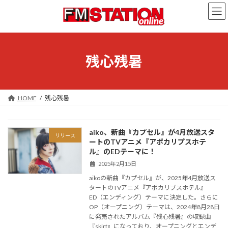
コ
ナ
ン
ビ
テ
ゲ
ン
ー
ツ
シ
へ
ョ
残心残暑
ス
ン
キ
に
ッ
移
プ
動
HOME
残心残暑
aiko、新曲『カプセル』が4月放送スタ
リリース
ートのTVアニメ『アポカリプスホテ
ル』のEDテーマに！
2025年2月15日
aikoの新曲『カプセル』が、2025年4月放送ス
タートのTVアニメ『アポカリプスホテル』
ED（エンディング）テーマに決定した。さらに
OP（オープニング）テーマは、2024年8月28日
に発売されたアルバム『残心残暑』の収録曲
『skirt』になっており、オープニングとエンデ