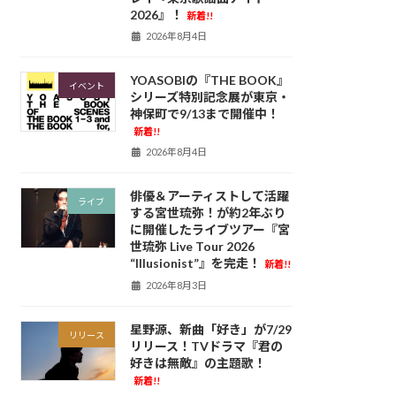
2026』！
新着!!
2026年8月4日
YOASOBIの『THE BOOK』
イベント
シリーズ特別記念展が東京・
神保町で9/13まで開催中！
新着!!
2026年8月4日
俳優＆アーティストして活躍
ライブ
する宮世琉弥！が約2年ぶり
に開催したライブツアー『宮
世琉弥 Live Tour 2026
“Illusionist”』を完走！
新着!!
2026年8月3日
星野源、新曲「好き」が7/29
リリース
リリース！TVドラマ『君の
好きは無敵』の主題歌！
新着!!