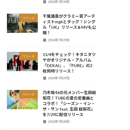
2026年7月30日
千葉雄喜がグラミー賞アーテ
リリース
ィストmgkとタッグ！シング
ル「JJK」リリース＆MVも公
開！
2026年7月29日
11/4をチェック！キタニタツ
リリース
ヤがオリジナル・アルバム
『DEKAI』、『PURE』の2
枚同時リリース！
2026年7月29日
乃木坂46の元メンバー生田絵
リリース
梨花！TUBEの夏の定番曲と
コラボ！「シーズン・イン・
ザ・サン feat. 生田 絵梨花」
を7/29に配信リリース
2026年7月28日