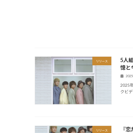
5人
リリース
憶と
202
202
クビデ
『恋
リリース