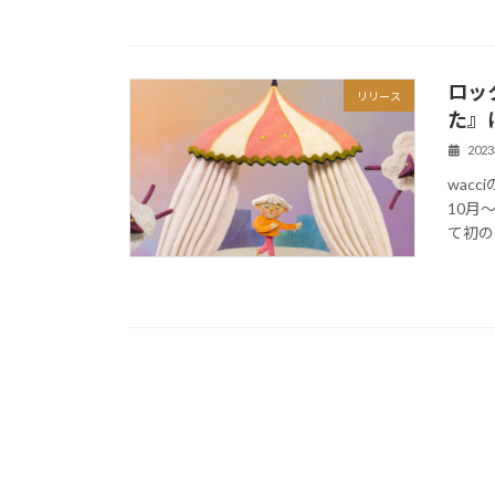
ロック
リリース
た』
202
wac
10月
て初の