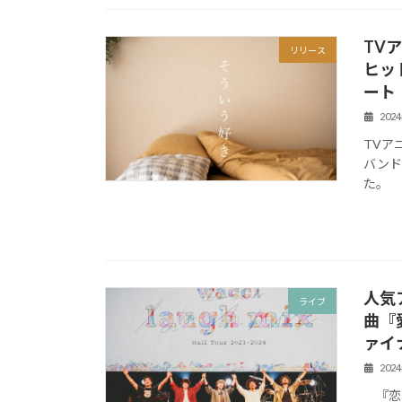
TV
リリース
ヒッ
ート
202
TVア
バンド
た。
人気
ライブ
曲『
ァイ
202
『恋だ