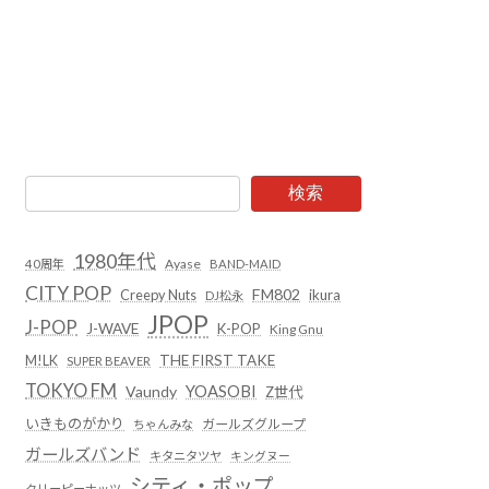
検索
1980年代
Ayase
40周年
BAND-MAID
CITY POP
FM802
Creepy Nuts
ikura
DJ松永
JPOP
J-POP
J-WAVE
K-POP
King Gnu
THE FIRST TAKE
M!LK
SUPER BEAVER
TOKYO FM
YOASOBI
Vaundy
Z世代
いきものがかり
ガールズグループ
ちゃんみな
ガールズバンド
キタニタツヤ
キングヌー
シティ・ポップ
クリーピーナッツ