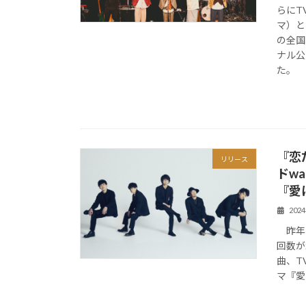
らにT
マ）と
の全国ホー
ナル公
た。
『恋
リリース
ドw
『愛
202
昨年リ
回数が
曲、T
マ『愛