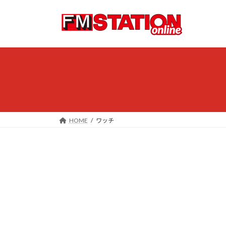
コ
ナ
ン
ビ
テ
ゲ
ン
ー
ツ
シ
へ
ョ
ス
ン
キ
に
ッ
移
プ
動
HOME
ワッチ