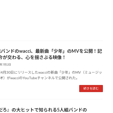
組バンドのwacci、最新曲「少年」のMVを公開！記
今が交わる、心を揺さぶる映像！
5年7月2日
5年4月30日にリリースしたwacciの新曲「少年」のMV（ミュージッ
オ）がwacciのYouTubeチャンネルで公開された。
続きを読む
だろ』の大ヒットで知られる5人組バンドの