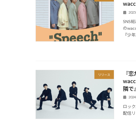
wa
202
SNS
のwa
『少年
『恋
リリース
wa
隣で
202
ロック
配信リ