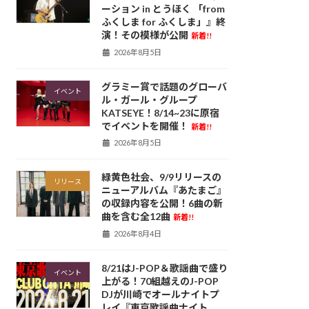
ーション in とうほく 「from
ふくしま for ふくしま」』終
演！その模様が公開
新着!!
2026年8月5日
グラミー賞で話題のグローバ
イベント
ル・ガール・グループ
KATSEYE！8/14~23に原宿
でイベントを開催！
新着!!
2026年8月5日
緑黄色社会、9/9リリースの
リリース
ニューアルバム『あたまご』
の収録内容を公開！6曲の新
曲を含む全12曲
新着!!
2026年8月4日
8/21はJ-POP＆歌謡曲で盛り
イベント
上がる！70組越えのJ-POP
DJが川崎でオールナイトプ
レイ『東京歌謡曲ナイト