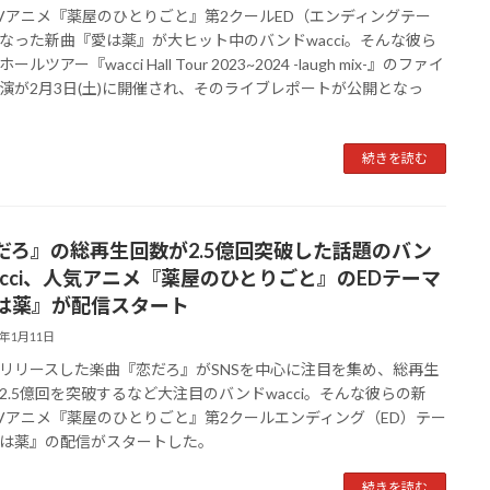
Vアニメ『薬屋のひとりごと』第2クールED（エンディングテー
なった新曲『愛は薬』が大ヒット中のバンドwacci。そんな彼ら
ルツアー『wacci Hall Tour 2023~2024 -laugh mix-』のファイ
演が2月3日(土)に開催され、そのライブレポートが公開となっ
続きを読む
だろ』の総再生回数が2.5億回突破した話題のバン
acci、人気アニメ『薬屋のひとりごと』のEDテーマ
は薬』が配信スタート
4年1月11日
リースした楽曲『恋だろ』がSNSを中心に注目を集め、総再生
2.5億回を突破するなど大注目のバンドwacci。そんな彼らの新
Vアニメ『薬屋のひとりごと』第2クールエンディング（ED）テー
は薬』の配信がスタートした。
続きを読む