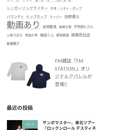
シンガーソングライター
ネオ・シティ・ポップ
佐野勇斗
バウンディ
ヒップホップ
ラッパー
動画あり
吉岡聖恵
塩﨑太智
宇多田ヒカル
緑黄色社会
小泉今日子
常田大希
幾田りら
昭和歌謡
長屋晴子
FM雑誌『FM
STATION 』オリ
ジナルアパレルが
登場!!
最近の投稿
サンボマスター、東北ツアー
ライブ
『ロックンロール デスティネ