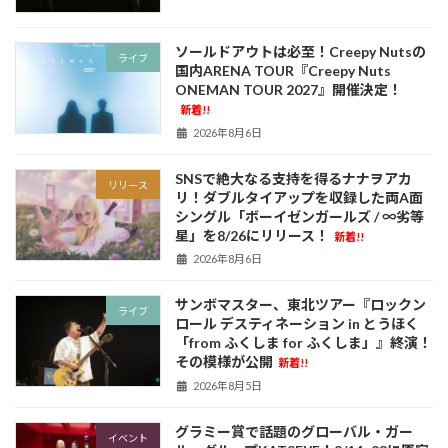
ソールドアウトは必至！Creepy Nutsの
ライブ
国内ARENA TOUR『Creepy Nuts
ONEMAN TOUR 2027』開催決定！
新着!!
2026年8月6日
SNSで絶大なる支持を得るナナヲアカ
リリース
リ！ダブルタイアップを収録した両A面
シングル「ボーイゼンガールズ / ∞劣等
星」を8/26にリリース！
新着!!
2026年8月6日
サンボマスター、東北ツアー『ロックン
ライブ
ロール デスティネーション in とうほく
「from ふくしま for ふくしま」』終演！
その模様が公開
新着!!
2026年8月5日
グラミー賞で話題のグローバル・ガー
イベント