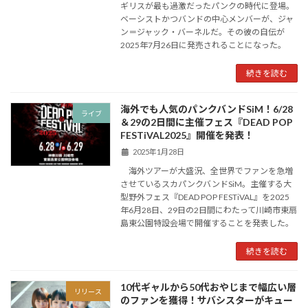
ギリスが最も過激だったパンクの時代に登場。
ベーシストかつバンドの中心メンバーが、ジャ
ン＝ジャック・バーネルだ。その彼の自伝が
2025年7月26日に発売されることになった。
続きを読む
海外でも人気のパンクバンドSiM！6/28
ライブ
＆29の2日間に主催フェス『DEAD POP
FESTiVAL2025』開催を発表！
2025年1月28日
海外ツアーが大盛況、全世界でファンを急増
させているスカパンクバンドSiM。主催する大
型野外フェス『DEAD POP FESTiVAL』を2025
年6月28日、29日の2日間にわたって川崎市東扇
島東公園特設会場で開催することを発表した。
続きを読む
10代ギャルから50代おやじまで幅広い層
リリース
のファンを獲得！サバシスターがキュー