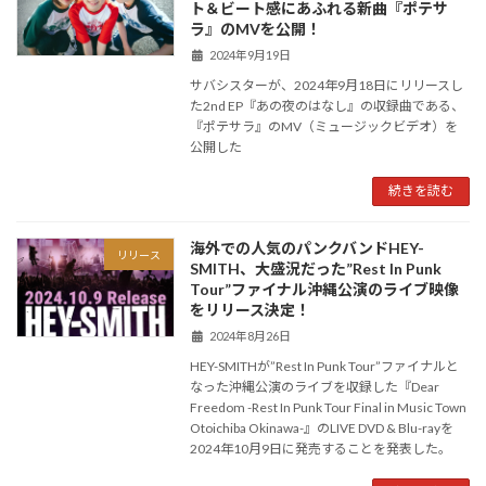
ト＆ビート感にあふれる新曲『ポテサ
ラ』のMVを公開！
2024年9月19日
サバシスターが、2024年9月18日にリリースし
た2nd EP『あの夜のはなし』の収録曲である、
『ポテサラ』のMV（ミュージックビデオ）を
公開した
続きを読む
海外での人気のパンクバンドHEY-
リリース
SMITH、大盛況だった”Rest In Punk
Tour”ファイナル沖縄公演のライブ映像
をリリース決定！
2024年8月26日
HEY-SMITHが”Rest In Punk Tour”ファイナルと
なった沖縄公演のライブを収録した『Dear
Freedom -Rest In Punk Tour Final in Music Town
Otoichiba Okinawa-』のLIVE DVD & Blu-rayを
2024年10月9日に発売することを発表した。