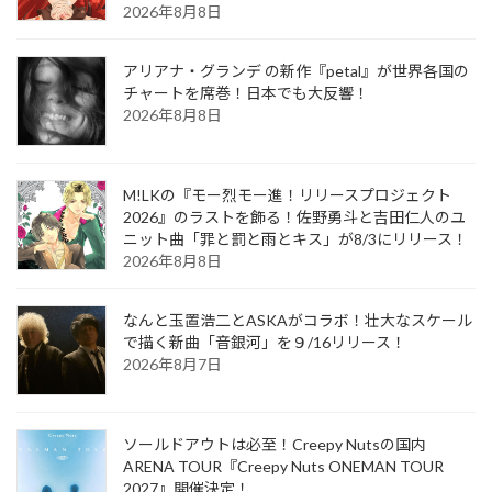
2026年8月8日
アリアナ・グランデ の新作『petal』が世界各国の
チャートを席巻！日本でも大反響！
2026年8月8日
M!LKの『モー烈モー進！リリースプロジェクト
2026』のラストを飾る！佐野勇斗と吉田仁人のユ
ニット曲「罪と罰と雨とキス」が8/3にリリース！
2026年8月8日
なんと玉置浩二とASKAがコラボ！壮大なスケール
で描く新曲「音銀河」を９/16リリース！
2026年8月7日
ソールドアウトは必至！Creepy Nutsの国内
ARENA TOUR『Creepy Nuts ONEMAN TOUR
2027』開催決定！