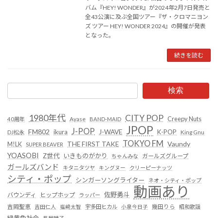
バム『HEY! WONDER』が2024年2月7日発売と
全43公演に及ぶ全国ツアー『ザ・クロマニヨン
ズ ツアー HEY! WONDER 2024』の開催が発表
となった。
続きを読む
検索
1980年代
CITY POP
Creepy Nuts
Ayase
40周年
BAND-MAID
JPOP
J-POP
FM802
ikura
J-WAVE
K-POP
King Gnu
DJ松永
TOKYO FM
Vaundy
THE FIRST TAKE
M!LK
SUPER BEAVER
YOASOBI
Z世代
いきものがかり
ガールズグループ
ちゃんみな
ガールズバンド
キタニタツヤ
キングヌー
クリーピーナッツ
シティ・ポップ
シンガーソングライター
ネオ・シティ・ポップ
動画あり
佐野勇斗
バウンディ
ヒップホップ
ラッパー
吉岡聖恵
吉田仁人
塩﨑太智
宇多田ヒカル
小泉今日子
幾田りら
昭和歌謡