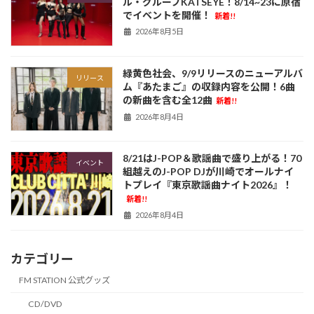
ル・グループKATSEYE！8/14~23に原宿
でイベントを開催！
新着!!
2026年8月5日
緑黄色社会、9/9リリースのニューアルバ
リリース
ム『あたまご』の収録内容を公開！6曲
の新曲を含む全12曲
新着!!
2026年8月4日
8/21はJ-POP＆歌謡曲で盛り上がる！70
イベント
組越えのJ-POP DJが川崎でオールナイ
トプレイ『東京歌謡曲ナイト2026』！
新着!!
2026年8月4日
カテゴリー
FM STATION 公式グッズ
CD/DVD