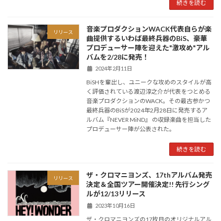
続きを読む
音楽プロダクションWACK代表自らが楽
リリース
曲提供するいわば最終兵器のBiS、豪華
プロデューサー陣を迎えた"激攻め"アル
バムを2/28に発売！
2024年2月11日
BiSHを輩出し、ユニークな攻めのスタイルが高
く評価されている渡辺淳之介が代表をつとめる
音楽プロダクションのWACK。その最古参かつ
最終兵器のBiSが2024年2月28日に発売するア
ルバム『NEVER MiND』 の収録楽曲を担当した
プロデューサー陣が公表された。
続きを読む
ザ・クロマニヨンズ、17thアルバム発売
リリース
決定＆全国ツアー開催決定!! 先行シング
ルが12/13リリース
2023年10月16日
ザ・クロマニヨンズの17枚目のオリジナルアル