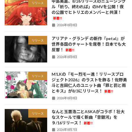
中島美嘉、8/26リリースのニューシング
リリース
ル「祈り、終われば」のMVを公開！夜
の公園でヒトリエのメンバーと共演！
新着!!
2026年8月8日
アリアナ・グランデ の新作『petal』が
リリース
世界各国のチャートを席巻！日本でも大
反響！
新着!!
2026年8月8日
M!LKの『モー烈モー進！リリースプロ
リリース
ジェクト2026』のラストを飾る！佐野勇
斗と吉田仁人のユニット曲「罪と罰と雨
とキス」が8/3にリリース！
新着!!
2026年8月8日
なんと玉置浩二とASKAがコラボ！壮大
リリース
なスケールで描く新曲「音銀河」を
９/16リリース！
新着!!
2026年8月7日