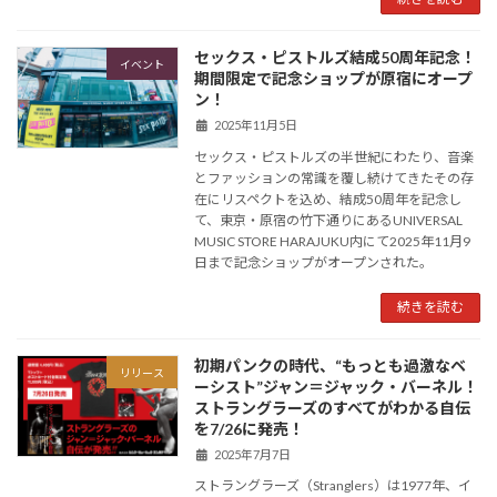
セックス・ピストルズ結成50周年記念！
イベント
期間限定で記念ショップが原宿にオープ
ン！
2025年11月5日
セックス・ピストルズの半世紀にわたり、音楽
とファッションの常識を覆し続けてきたその存
在にリスペクトを込め、結成50周年を記念し
て、東京・原宿の竹下通りにあるUNIVERSAL
MUSIC STORE HARAJUKU内にて2025年11月9
日まで記念ショップがオープンされた。
続きを読む
初期パンクの時代、“もっとも過激なベ
リリース
ーシスト”ジャン＝ジャック・バーネル！
ストラングラーズのすべてがわかる自伝
を7/26に発売！
2025年7月7日
ストラングラーズ（Stranglers）は1977年、イ