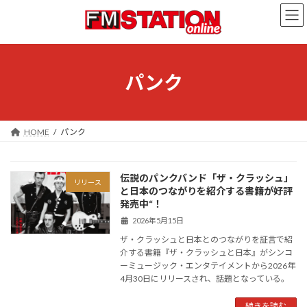
コ
ナ
ン
ビ
テ
ゲ
ン
ー
ツ
シ
へ
ョ
パンク
ス
ン
キ
に
ッ
移
プ
動
HOME
パンク
伝説のパンクバンド「ザ・クラッシュ」
リリース
と日本のつながりを紹介する書籍が好評
発売中“！
2026年5月15日
ザ・クラッシュと日本とのつながりを証言で紹
介する書籍『ザ・クラッシュと日本』がシンコ
ーミュージック・エンタテイメントから2026年
4月30日にリリースされ、話題となっている。
続きを読む