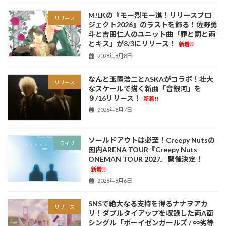
M!LKの『モー烈モー進！リリースプロ
リリース
ジェクト2026』のラストを飾る！佐野勇
斗と吉田仁人のユニット曲「罪と罰と雨
とキス」が8/3にリリース！
新着!!
2026年8月8日
なんと玉置浩二とASKAがコラボ！壮大
リリース
なスケールで描く新曲「音銀河」を
９/16リリース！
新着!!
2026年8月7日
ソールドアウトは必至！Creepy Nutsの
ライブ
国内ARENA TOUR『Creepy Nuts
ONEMAN TOUR 2027』開催決定！
新着!!
2026年8月6日
SNSで絶大なる支持を得るナナヲアカ
リリース
リ！ダブルタイアップを収録した両A面
シングル「ボーイゼンガールズ / ∞劣等