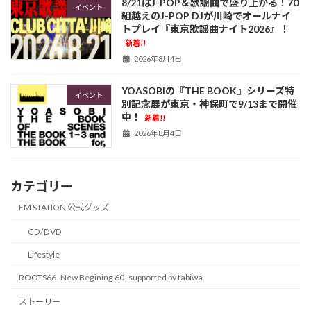
8/21はJ-POP＆歌謡曲で盛り上がる！70
イベント
組越えのJ-POP DJが川崎でオールナイ
トプレイ『東京歌謡曲ナイト2026』！
新着!!
2026年8月4日
YOASOBIの『THE BOOK』シリーズ特
イベント
別記念展が東京・神保町で9/13まで開催
中！
新着!!
2026年8月4日
カテゴリー
FM STATION 公式グッズ
CD/DVD
Lifestyle
ROOTS66 -New Begining 60- supported by tabiwa
ストーリー