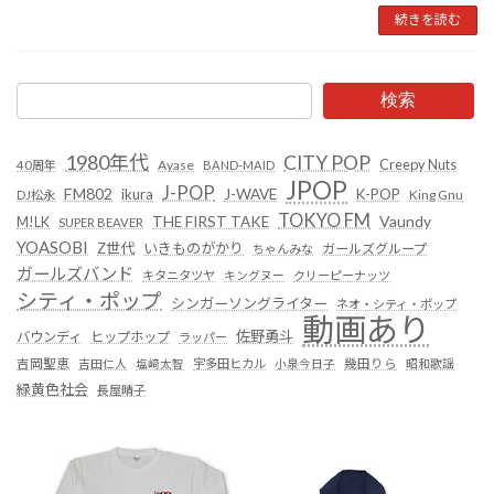
続きを読む
検索
1980年代
CITY POP
Creepy Nuts
Ayase
40周年
BAND-MAID
JPOP
J-POP
FM802
ikura
J-WAVE
K-POP
King Gnu
DJ松永
TOKYO FM
Vaundy
THE FIRST TAKE
M!LK
SUPER BEAVER
YOASOBI
Z世代
いきものがかり
ガールズグループ
ちゃんみな
ガールズバンド
キタニタツヤ
キングヌー
クリーピーナッツ
シティ・ポップ
シンガーソングライター
ネオ・シティ・ポップ
動画あり
佐野勇斗
バウンディ
ヒップホップ
ラッパー
吉岡聖恵
吉田仁人
塩﨑太智
宇多田ヒカル
小泉今日子
幾田りら
昭和歌謡
緑黄色社会
長屋晴子