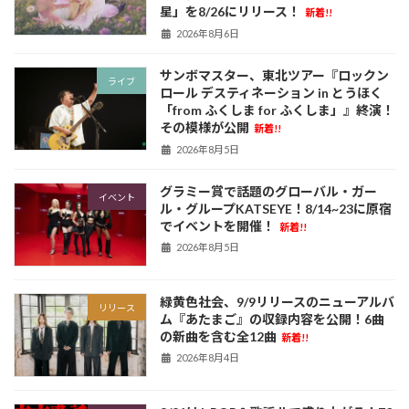
星」を8/26にリリース！
新着!!
2026年8月6日
サンボマスター、東北ツアー『ロックン
ライブ
ロール デスティネーション in とうほく
「from ふくしま for ふくしま」』終演！
その模様が公開
新着!!
2026年8月5日
グラミー賞で話題のグローバル・ガー
イベント
ル・グループKATSEYE！8/14~23に原宿
でイベントを開催！
新着!!
2026年8月5日
緑黄色社会、9/9リリースのニューアルバ
リリース
ム『あたまご』の収録内容を公開！6曲
の新曲を含む全12曲
新着!!
2026年8月4日