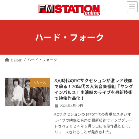
コ
ナ
ン
ビ
テ
ゲ
ン
ー
ツ
シ
へ
ョ
ハード・フォーク
ス
ン
キ
に
ッ
移
プ
動
HOME
ハード・フォーク
3人時代のRCサクセションが激レア映像
リリース
で蘇る！70年代の人気音楽番組『ヤング
インパルス』出演時のライブを最新技術
で映像作品化！
2024年4月12日
RCサクセションの1970年代の貴重なスタジオ
ライブの映像と音声が最新技術でアップグレー
ドされ２０２４年６月５日に映像作品として、
リリースされることが発表された。