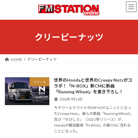
コ
ナ
ン
ビ
テ
ゲ
ン
ー
ツ
シ
へ
ョ
クリーピーナッツ
ス
ン
キ
に
ッ
移
プ
動
HOME
クリーピーナッツ
世界のHondaと世界のCreepy Nutsがコ
リリース
ラボ！「N-BOX」新CMに新曲
「Running Wheel」を書き下ろし！
2026年7月16日
今やワールドワイドのHIP HOPユニットとなっ
たCreepy Nuts。彼らの新曲「Running Wheel」
及び「のびしろ」（2021年リリース）が、
Hondaの軽自動車『N-BOX』の新CMに流れる
ことになった。