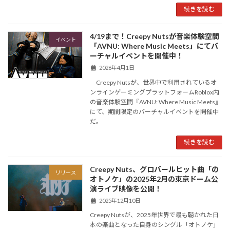
続きを読む
4/19まで！Creepy Nutsが音楽体験空間
イベント
「AVNU: Where Music Meets」にてバ
ーチャルイベントを開催中！
2026年4月1日
Creepy Nutsが、世界中で利用されているオ
ンラインゲーミングプラットフォームRoblox内
の音楽体験空間『AVNU: Where Music Meets』
にて、期間限定のバーチャルイベントを開催中
だ。
続きを読む
Creepy Nuts、グロバールヒット曲「の
リリース
オトノケ」の2025年2月の東京ドーム公
演ライブ映像を公開！
2025年12月10日
Creepy Nutsが、2025年世界で最も聴かれた日
本の楽曲となった自身のシングル「オトノケ」