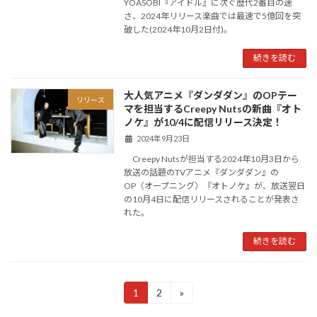
YOASOBI『アイドル』に次ぐ歴代2番目の速
さ、2024年リリース楽曲では最速で5億回を突
破した(2024年10月2日付)。
続きを読む
大人気アニメ『ダンダダン』のOPテー
リリース
マを担当するCreepy Nutsの新曲『オト
ノケ』が10/4に配信リリース決定！
2024年9月23日
Creepy Nutsが担当する2024年10月3日から
放送の話題のTVアニメ『ダンダダン』の
OP（オープニング）『オトノケ』が、放送翌日
の10月4日に配信リリースされることが発表さ
れた。
続きを読む
投
1
2
»
固
固
定
定
稿