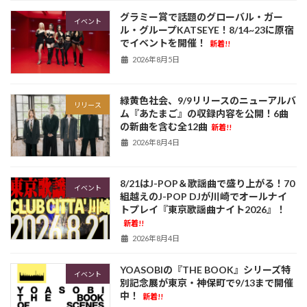
グラミー賞で話題のグローバル・ガー
イベント
ル・グループKATSEYE！8/14~23に原宿
でイベントを開催！
新着!!
2026年8月5日
緑黄色社会、9/9リリースのニューアルバ
リリース
ム『あたまご』の収録内容を公開！6曲
の新曲を含む全12曲
新着!!
2026年8月4日
8/21はJ-POP＆歌謡曲で盛り上がる！70
イベント
組越えのJ-POP DJが川崎でオールナイ
トプレイ『東京歌謡曲ナイト2026』！
新着!!
2026年8月4日
YOASOBIの『THE BOOK』シリーズ特
イベント
別記念展が東京・神保町で9/13まで開催
中！
新着!!