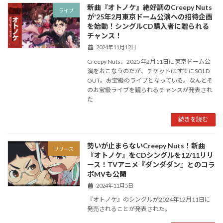
新曲『オトノケ』絶好調のCreepy Nuts
ライブ
が'25年2月東京ドーム公演への招待企画
を始動！シングルCD購入者に贈られる
チャンス！
2024年11月12日
Creepy Nuts、2025年2月11日に東京ドーム公
演をおこなうのだが、チケットはすでにSOLD
OUT。お宝級のライブとなっている。なんとそ
のお宝級ライブを観られるチャンスが発表され
た
続きを読む
勢いが止まらないCreepy Nuts！新曲
リリース
『オトノケ』をCDシングルを12/11リリ
ース！TVアニメ『ダンダダン』とのコラ
ボMVも公開
2024年11月5日
『オトノケ』のシングルが2024年12月11日に
発売されることが発表された。