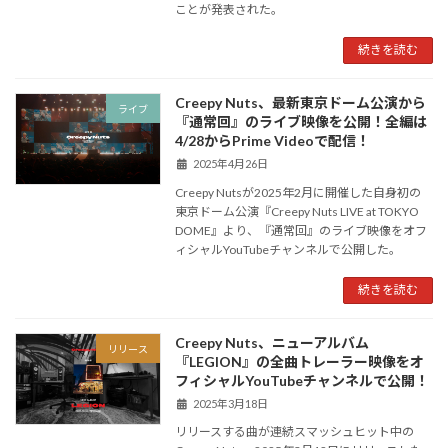
ことが発表された。
続きを読む
Creepy Nuts、最新東京ドーム公演から
ライブ
『通常回』のライブ映像を公開！全編は
4/28からPrime Videoで配信！
2025年4月26日
Creepy Nutsが2025年2月に開催した自身初の
東京ドーム公演『Creepy Nuts LIVE at TOKYO
DOME』より、『通常回』のライブ映像をオフ
ィシャルYouTubeチャンネルで公開した。
続きを読む
Creepy Nuts、ニューアルバム
リリース
『LEGION』の全曲トレーラー映像をオ
フィシャルYouTubeチャンネルで公開！
2025年3月18日
リリースする曲が連続スマッシュヒット中の