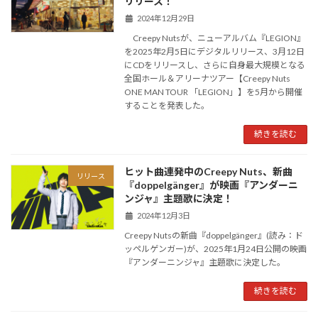
リリース！
2024年12月29日
Creepy Nutsが、ニューアルバム『LEGION』
を2025年2月5日にデジタルリリース、3月12日
にCDをリリースし、さらに自身最大規模となる
全国ホール＆アリーナツアー【Creepy Nuts
ONE MAN TOUR 「LEGION」】を5月から開催
することを発表した。
続きを読む
ヒット曲連発中のCreepy Nuts、新曲
リリース
『doppelgänger』が映画『アンダーニ
ンジャ』主題歌に決定！
2024年12月3日
Creepy Nutsの新曲『doppelgänger』(読み：ド
ッペルゲンガー)が、2025年1月24日公開の映画
『アンダーニンジャ』主題歌に決定した。
続きを読む