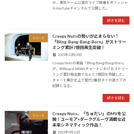
の、東京ドーム公演のライブ映像をオフィシャ
ルYouTubeチャンネルで公開した。
続きを読む
Creepy Nutsの勢いが止まらない！
リリース
「Bling-Bang-Bang-Born」がストリー
ミング累計7億回再生突破！
2025年10月14日
Creepy Nutsの楽曲「Bling-Bang-Bang-Born」
が、Billboard JAPANチャートにおけるストリー
ミング累計再生数でなんと7億回を突破した。
チャート集計史上で歴代3番目タイの速さでの
記録となる。
続きを読む
Creepy Nuts、「ちゅだい」のMVを公
リリース
開！ユーモア×ダークグルーヴ満載な近
未来シネマティック作品！
2025年9月12日