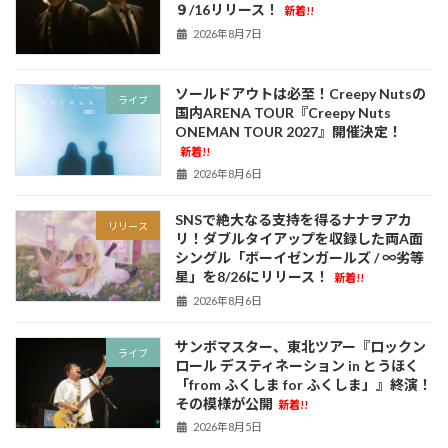
９/16リリース！
新着!!
2026年8月7日
ソールドアウトは必至！Creepy Nutsの
ライブ
国内ARENA TOUR『Creepy Nuts
ONEMAN TOUR 2027』開催決定！
新着!!
2026年8月6日
SNSで絶大なる支持を得るナナヲアカ
リリース
リ！ダブルタイアップを収録した両A面
シングル「ボーイゼンガールズ / ∞劣等
星」を8/26にリリース！
新着!!
2026年8月6日
サンボマスター、東北ツアー『ロックン
ライブ
ロール デスティネーション in とうほく
「from ふくしま for ふくしま」』終演！
その模様が公開
新着!!
2026年8月5日