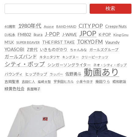
ペ
ペ
ー
ー
の
検索
ジ
ジ
ペ
1980年代
CITY POP
Creepy Nuts
Ayase
40周年
BAND-MAID
ー
JPOP
J-POP
FM802
ikura
J-WAVE
K-POP
King Gnu
DJ松永
ジ
TOKYO FM
Vaundy
THE FIRST TAKE
M!LK
SUPER BEAVER
YOASOBI
Z世代
いきものがかり
送
ガールズグループ
ちゃんみな
ガールズバンド
キタニタツヤ
キングヌー
クリーピーナッツ
り
シティ・ポップ
シンガーソングライター
ネオ・シティ・ポップ
動画あり
佐野勇斗
バウンディ
ヒップホップ
ラッパー
吉岡聖恵
吉田仁人
塩﨑太智
宇多田ヒカル
小泉今日子
幾田りら
昭和歌謡
緑黄色社会
長屋晴子