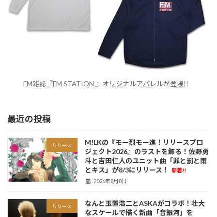
FM雑誌『FM STATION 』オリジナルアパレルが登場!!
最近の投稿
M!LKの『モー烈モー進！リリースプロ
リリース
ジェクト2026』のラストを飾る！佐野勇
斗と吉田仁人のユニット曲「罪と罰と雨
とキス」が8/3にリリース！
新着!!
2026年8月8日
なんと玉置浩二とASKAがコラボ！壮大
リリース
なスケールで描く新曲「音銀河」を