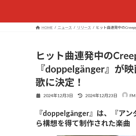
HOME
ニュース
リリース
ヒット曲連発中のCreep
ヒット曲連発中のCreep
『doppelgänger
歌に決定！
最
2024年12月3日
2024年12月23日
FM
終
更
『doppelgänger』は、
新
日
ら構想を得て制作された楽曲
時
: