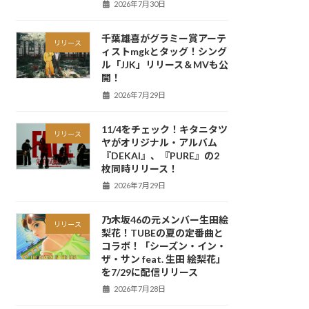
2026年7月30日
千葉雄喜がグラミー賞アーテ
リリース
ィストmgkとタッグ！シング
ル「JJK」リリース＆MVも公
開！
2026年7月29日
11/4をチェック！キタニタツ
リリース
ヤがオリジナル・アルバム
『DEKAI』、『PURE』の2
枚同時リリース！
2026年7月29日
乃木坂46の元メンバー生田絵
リリース
梨花！TUBEの夏の定番曲と
コラボ！「シーズン・イン・
ザ・サン feat. 生田 絵梨花」
を7/29に配信リリース
2026年7月28日