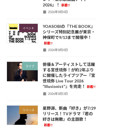
2026』！
新着!!
2026年8月4日
YOASOBIの『THE BOOK』
イベント
シリーズ特別記念展が東京・
神保町で9/13まで開催中！
新着!!
2026年8月4日
俳優＆アーティストして活躍
ライブ
する宮世琉弥！が約2年ぶり
に開催したライブツアー『宮
世琉弥 Live Tour 2026
“Illusionist”』を完走！
新着!!
2026年8月3日
星野源、新曲「好き」が7/29
リリース
リリース！TVドラマ『君の
好きは無敵』の主題歌！
新着!!