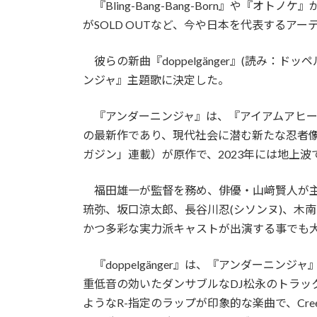
『Bling-Bang-Bang-Born』や『オト
がSOLD OUTなど、今や日本を代表するアーティ
彼らの新曲『doppelgänger』(読み：ドッ
ンジャ』主題歌に決定した。
『アンダーニンジャ』は、『アイアムアヒー
の最新作であり、現代社会に潜む新たな忍者
ガジン」連載）が原作で、2023年には地上
福田雄一が監督を務め、俳優・山﨑賢人が主
琉弥、坂口涼太郎、長谷川忍(シソンヌ)、木
かつ多彩な実力派キャストが出演する事でも
『doppelgänger』は、『アンダーニン
重低音の効いたダンサブルなDJ松永のトラッ
ようなR-指定のラップが印象的な楽曲で、Creep