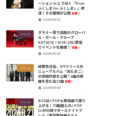
ーション in とうほく 「from
ふくしま for ふくしま」』終
演！その模様が公開
新着!!
2026年8月5日
グラミー賞で話題のグローバ
イベント
ル・ガール・グループ
KATSEYE！8/14~23に原宿
でイベントを開催！
新着!!
2026年8月5日
緑黄色社会、9/9リリースの
リリース
ニューアルバム『あたまご』
の収録内容を公開！6曲の新
曲を含む全12曲
新着!!
2026年8月4日
8/21はJ-POP＆歌謡曲で盛り
イベント
上がる！70組越えのJ-POP
DJが川崎でオールナイトプ
レイ『東京歌謡曲ナイト