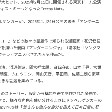
ノケ』が大ヒット、2025年2月11日に開催される東京ドーム公演
ストの一つとなったCreepy Nuts。
ペルゲンガー)が、2025年1月24日公開の映画『アンダーニ
ロー』などの数々の話題作で知られる漫画家・花沢健吾
像を描いた漫画『アンダーニンジャ』（講談社「ヤングマ
波でテレビアニメ化された人気作品だ。
演、浜辺美波、間宮祥太朗、白石麻衣、山本千尋、宮世
南晴夏、ムロツヨシ、岡山天音、平田満、佐藤二朗ら豪華
大きな話題を集めている。
ジャ』のストーリー、設定から構想を得て制作された楽曲で、
クと、様々な声色を使い分けるまさにドッペルゲンガーの
y Nutsは「
皆さんも色んな自分を抱えて日々日常に忍