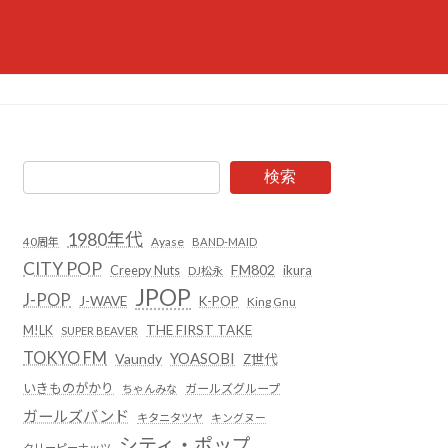
検索
1980年代
Ayase
40周年
BAND-MAID
CITY POP
FM802
Creepy Nuts
ikura
DJ松永
JPOP
J-POP
J-WAVE
K-POP
King Gnu
THE FIRST TAKE
M!LK
SUPER BEAVER
TOKYO FM
YOASOBI
Vaundy
Z世代
いきものがかり
ガールズグループ
ちゃんみな
ガールズバンド
キタニタツヤ
キングヌー
シティ・ポップ
クリーピーナッツ