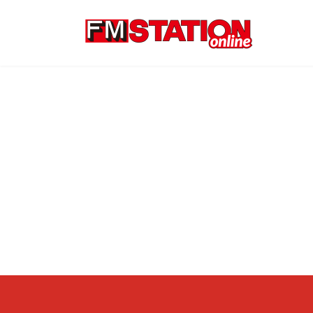
コ
ナ
ン
ビ
テ
ゲ
ン
ー
ツ
シ
へ
ョ
ス
ン
キ
に
ッ
移
プ
動