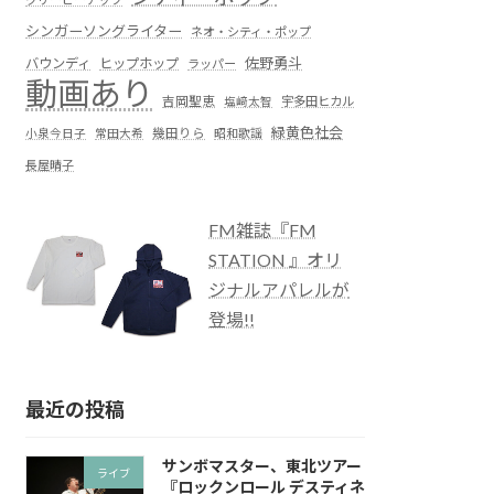
シンガーソングライター
ネオ・シティ・ポップ
佐野勇斗
バウンディ
ヒップホップ
ラッパー
動画あり
吉岡聖恵
塩﨑太智
宇多田ヒカル
緑黄色社会
小泉今日子
常田大希
幾田りら
昭和歌謡
長屋晴子
FM雑誌『FM
STATION 』オリ
ジナルアパレルが
登場!!
最近の投稿
サンボマスター、東北ツアー
ライブ
『ロックンロール デスティネ