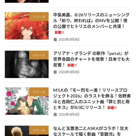
中島美嘉、8/26リリースのニューシング
リリース
ル「祈り、終われば」のMVを公開！夜
の公園でヒトリエのメンバーと共演！
新着!!
2026年8月8日
アリアナ・グランデ の新作『petal』が
リリース
世界各国のチャートを席巻！日本でも大
反響！
新着!!
2026年8月8日
M!LKの『モー烈モー進！リリースプロ
リリース
ジェクト2026』のラストを飾る！佐野勇
斗と吉田仁人のユニット曲「罪と罰と雨
とキス」が8/3にリリース！
新着!!
2026年8月8日
なんと玉置浩二とASKAがコラボ！壮大
リリース
なスケールで描く新曲「音銀河」を