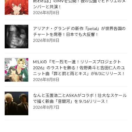
終われば」のMVを公開！夜の公園でヒトリエのメ
ンバーと共演！
2026年8月8日
アリアナ・グランデ の新作『petal』が世界各国の
チャートを席巻！日本でも大反響！
2026年8月8日
M!LKの『モー烈モー進！リリースプロジェクト
2026』のラストを飾る！佐野勇斗と吉田仁人のユ
ニット曲「罪と罰と雨とキス」が8/3にリリース！
2026年8月8日
なんと玉置浩二とASKAがコラボ！壮大なスケール
で描く新曲「音銀河」を９/16リリース！
2026年8月7日