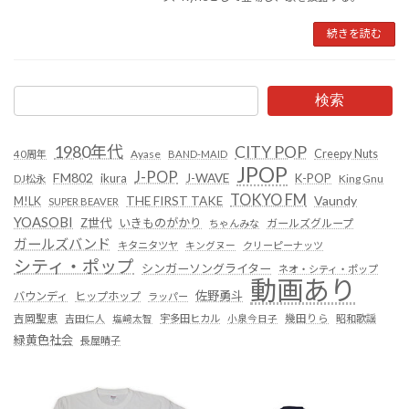
続きを読む
検索
1980年代
CITY POP
Creepy Nuts
Ayase
40周年
BAND-MAID
JPOP
J-POP
FM802
ikura
J-WAVE
K-POP
King Gnu
DJ松永
TOKYO FM
Vaundy
THE FIRST TAKE
M!LK
SUPER BEAVER
YOASOBI
Z世代
いきものがかり
ガールズグループ
ちゃんみな
ガールズバンド
キタニタツヤ
キングヌー
クリーピーナッツ
シティ・ポップ
シンガーソングライター
ネオ・シティ・ポップ
動画あり
佐野勇斗
バウンディ
ヒップホップ
ラッパー
吉岡聖恵
吉田仁人
塩﨑太智
宇多田ヒカル
小泉今日子
幾田りら
昭和歌謡
緑黄色社会
長屋晴子