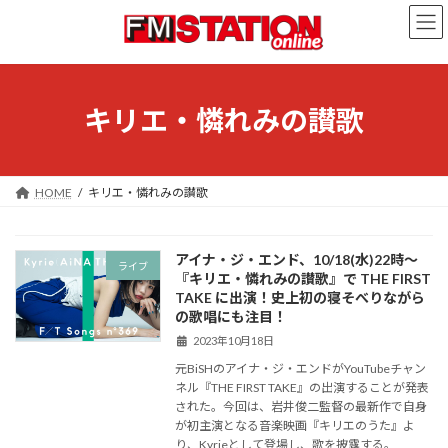
コ
ナ
ン
ビ
テ
ゲ
ン
ー
ツ
シ
へ
ョ
キリエ・憐れみの讃歌
ス
ン
キ
に
ッ
移
プ
動
HOME
キリエ・憐れみの讃歌
アイナ・ジ・エンド、10/18(水)22時〜
ライブ
『キリエ・憐れみの讃歌』で THE FIRST
TAKE に出演！史上初の寝そべりながら
の歌唱にも注目！
2023年10月18日
元BiSHのアイナ・ジ・エンドがYouTubeチャン
ネル『THE FIRST TAKE』の出演することが発表
された。今回は、岩井俊二監督の最新作で自身
が初主演となる音楽映画『キリエのうた』よ
り、Kyrieとして登場し、歌を披露する。