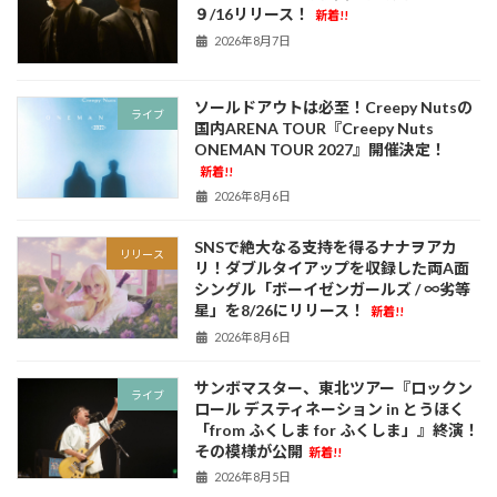
９/16リリース！
新着!!
2026年8月7日
ソールドアウトは必至！Creepy Nutsの
ライブ
国内ARENA TOUR『Creepy Nuts
ONEMAN TOUR 2027』開催決定！
新着!!
2026年8月6日
SNSで絶大なる支持を得るナナヲアカ
リリース
リ！ダブルタイアップを収録した両A面
シングル「ボーイゼンガールズ / ∞劣等
星」を8/26にリリース！
新着!!
2026年8月6日
サンボマスター、東北ツアー『ロックン
ライブ
ロール デスティネーション in とうほく
「from ふくしま for ふくしま」』終演！
その模様が公開
新着!!
2026年8月5日