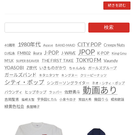
続きを読む
検索
1980年代
CITY POP
Creepy Nuts
Ayase
40周年
BAND-MAID
JPOP
J-POP
FM802
ikura
J-WAVE
K-POP
King Gnu
DJ松永
TOKYO FM
Vaundy
THE FIRST TAKE
M!LK
SUPER BEAVER
YOASOBI
Z世代
いきものがかり
ガールズグループ
ちゃんみな
ガールズバンド
キタニタツヤ
キングヌー
クリーピーナッツ
シティ・ポップ
シンガーソングライター
ネオ・シティ・ポップ
動画あり
佐野勇斗
バウンディ
ヒップホップ
ラッパー
吉岡聖恵
塩﨑太智
宇多田ヒカル
小泉今日子
常田大希
幾田りら
昭和歌謡
緑黄色社会
長屋晴子