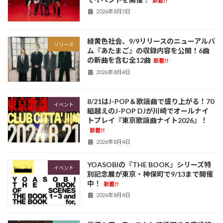
新着!!
2026年8月5日
緑黄色社会、9/9リリースのニューアルバ
リリース
ム『あたまご』の収録内容を公開！6曲
の新曲を含む全12曲
新着!!
2026年8月4日
8/21はJ-POP＆歌謡曲で盛り上がる！70
イベント
組越えのJ-POP DJが川崎でオールナイ
トプレイ『東京歌謡曲ナイト2026』！
新着!!
2026年8月4日
YOASOBIの『THE BOOK』シリーズ特
イベント
別記念展が東京・神保町で9/13まで開催
中！
新着!!
2026年8月4日