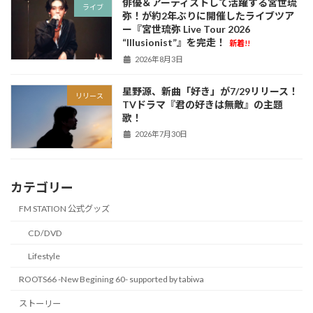
俳優＆アーティストして活躍する宮世琉
ライブ
弥！が約2年ぶりに開催したライブツア
ー『宮世琉弥 Live Tour 2026
“Illusionist”』を完走！
新着!!
2026年8月3日
星野源、新曲「好き」が7/29リリース！
リリース
TVドラマ『君の好きは無敵』の主題
歌！
2026年7月30日
カテゴリー
FM STATION 公式グッズ
CD/DVD
Lifestyle
ROOTS66 -New Begining 60- supported by tabiwa
ストーリー