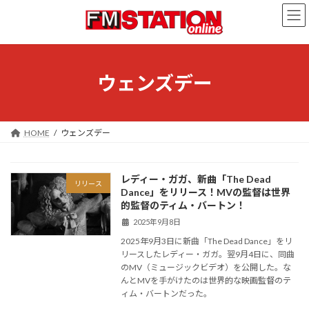
コ
ナ
ン
ビ
テ
ゲ
ン
ー
ツ
シ
へ
ョ
ウェンズデー
ス
ン
キ
に
ッ
移
プ
動
HOME
ウェンズデー
レディー・ガガ、新曲「The Dead
リリース
Dance」をリリース！MVの監督は世界
的監督のティム・バートン！
2025年9月8日
2025年9月3日に新曲「The Dead Dance」をリ
リースしたレディー・ガガ。翌9月4日に、同曲
のMV（ミュージックビデオ）を公開した。な
んとMVを手がけたのは世界的な映画監督のテ
ィム・バートンだった。