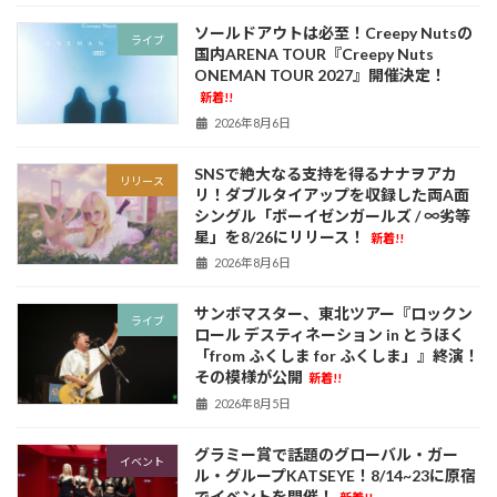
ソールドアウトは必至！Creepy Nutsの
ライブ
国内ARENA TOUR『Creepy Nuts
ONEMAN TOUR 2027』開催決定！
新着!!
2026年8月6日
SNSで絶大なる支持を得るナナヲアカ
リリース
リ！ダブルタイアップを収録した両A面
シングル「ボーイゼンガールズ / ∞劣等
星」を8/26にリリース！
新着!!
2026年8月6日
サンボマスター、東北ツアー『ロックン
ライブ
ロール デスティネーション in とうほく
「from ふくしま for ふくしま」』終演！
その模様が公開
新着!!
2026年8月5日
グラミー賞で話題のグローバル・ガー
イベント
ル・グループKATSEYE！8/14~23に原宿
でイベントを開催！