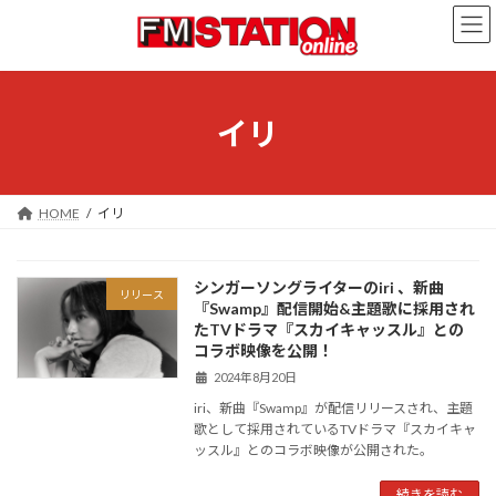
コ
ナ
ン
ビ
テ
ゲ
ン
ー
ツ
シ
へ
ョ
イリ
ス
ン
キ
に
ッ
移
プ
動
HOME
イリ
シンガーソングライターのiri 、新曲
リリース
『Swamp』配信開始&主題歌に採用され
たTVドラマ『スカイキャッスル』との
コラボ映像を公開！
2024年8月20日
iri、新曲『Swamp』が配信リリースされ、主題
歌として採用されているTVドラマ『スカイキャ
ッスル』とのコラボ映像が公開された。
続きを読む