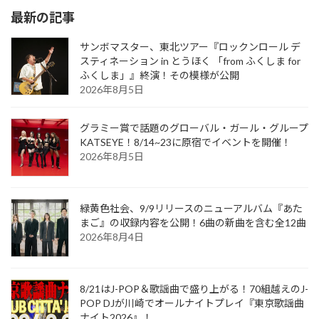
最新の記事
サンボマスター、東北ツアー『ロックンロール デ
スティネーション in とうほく 「from ふくしま for
ふくしま」』終演！その模様が公開
2026年8月5日
グラミー賞で話題のグローバル・ガール・グループ
KATSEYE！8/14~23に原宿でイベントを開催！
2026年8月5日
緑黄色社会、9/9リリースのニューアルバム『あた
まご』の収録内容を公開！6曲の新曲を含む全12曲
2026年8月4日
8/21はJ-POP＆歌謡曲で盛り上がる！70組越えのJ-
POP DJが川崎でオールナイトプレイ『東京歌謡曲
ナイト2026』！