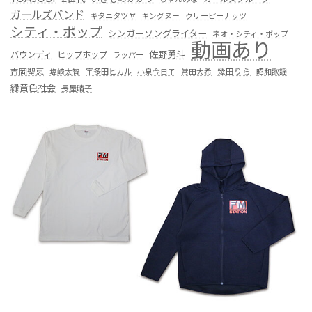
ガールズバンド
キタニタツヤ
キングヌー
クリーピーナッツ
シティ・ポップ
シンガーソングライター
ネオ・シティ・ポップ
動画あり
佐野勇斗
バウンディ
ヒップホップ
ラッパー
吉岡聖恵
塩﨑太智
宇多田ヒカル
小泉今日子
常田大希
幾田りら
昭和歌謡
緑黄色社会
長屋晴子