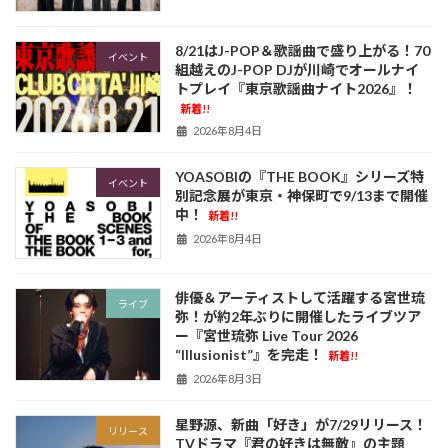
8/21はJ-POP＆歌謡曲で盛り上がる！70
イベント
組越えのJ-POP DJが川崎でオールナイ
トプレイ『東京歌謡曲ナイト2026』！
新着!!
2026年8月4日
YOASOBIの『THE BOOK』シリーズ特
イベント
別記念展が東京・神保町で9/13まで開催
中！
新着!!
2026年8月4日
俳優＆アーティストして活躍する宮世琉
ライブ
弥！が約2年ぶりに開催したライブツア
ー『宮世琉弥 Live Tour 2026
“Illusionist”』を完走！
新着!!
2026年8月3日
星野源、新曲「好き」が7/29リリース！
リリース
TVドラマ『君の好きは無敵』の主題