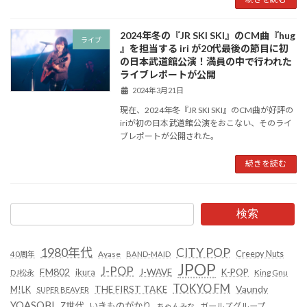
2024年冬の『JR SKI SKI』のCM曲『hug
ライブ
』を担当する iri が20代最後の節目に初
の日本武道館公演！満員の中で行われた
ライブレポートが公開
2024年3月21日
現在、2024年冬『JR SKI SKI』のCM曲が好評の
iriが初の日本武道館公演をおこない、そのライ
ブレポートが公開された。
続きを読む
検索
1980年代
CITY POP
Creepy Nuts
Ayase
40周年
BAND-MAID
JPOP
J-POP
FM802
ikura
J-WAVE
K-POP
King Gnu
DJ松永
TOKYO FM
Vaundy
THE FIRST TAKE
M!LK
SUPER BEAVER
YOASOBI
Z世代
いきものがかり
ガールズグループ
ちゃんみな