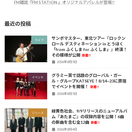
FM雑誌『FM STATION 』オリジナルアパレルが登場!!
最近の投稿
サンボマスター、東北ツアー『ロックン
ライブ
ロール デスティネーション in とうほく
「from ふくしま for ふくしま」』終演！
その模様が公開
新着!!
2026年8月5日
グラミー賞で話題のグローバル・ガー
イベント
ル・グループKATSEYE！8/14~23に原宿
でイベントを開催！
新着!!
2026年8月5日
緑黄色社会、9/9リリースのニューアルバ
リリース
ム『あたまご』の収録内容を公開！6曲
の新曲を含む全12曲
新着!!
2026年8月4日