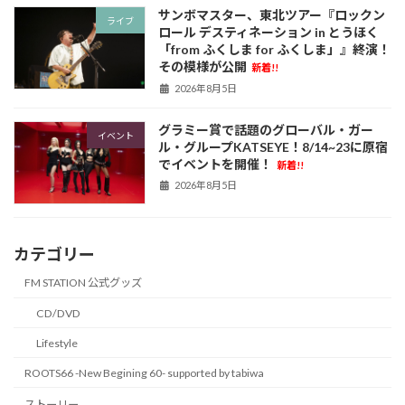
サンボマスター、東北ツアー『ロックン
ライブ
ロール デスティネーション in とうほく
「from ふくしま for ふくしま」』終演！
その模様が公開
新着!!
2026年8月5日
グラミー賞で話題のグローバル・ガー
イベント
ル・グループKATSEYE！8/14~23に原宿
でイベントを開催！
新着!!
2026年8月5日
カテゴリー
FM STATION 公式グッズ
CD/DVD
Lifestyle
ROOTS66 -New Begining 60- supported by tabiwa
ストーリー