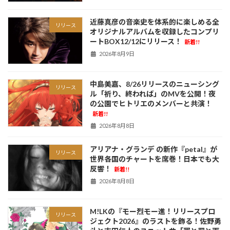
近藤真彦の音楽史を体系的に楽しめる全
リリース
オリジナルアルバムを収録したコンプリ
ートBOX12/12にリリース！
新着!!
2026年8月9日
中島美嘉、8/26リリースのニューシング
リリース
ル「祈り、終われば」のMVを公開！夜
の公園でヒトリエのメンバーと共演！
新着!!
2026年8月8日
アリアナ・グランデ の新作『petal』が
リリース
世界各国のチャートを席巻！日本でも大
反響！
新着!!
2026年8月8日
M!LKの『モー烈モー進！リリースプロ
リリース
ジェクト2026』のラストを飾る！佐野勇