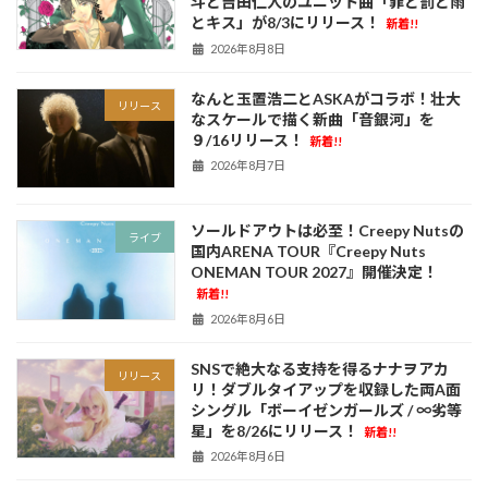
斗と吉田仁人のユニット曲「罪と罰と雨
とキス」が8/3にリリース！
新着!!
2026年8月8日
なんと玉置浩二とASKAがコラボ！壮大
リリース
なスケールで描く新曲「音銀河」を
９/16リリース！
新着!!
2026年8月7日
ソールドアウトは必至！Creepy Nutsの
ライブ
国内ARENA TOUR『Creepy Nuts
ONEMAN TOUR 2027』開催決定！
新着!!
2026年8月6日
SNSで絶大なる支持を得るナナヲアカ
リリース
リ！ダブルタイアップを収録した両A面
シングル「ボーイゼンガールズ / ∞劣等
星」を8/26にリリース！
新着!!
2026年8月6日