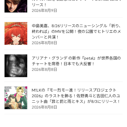
リース！
2026年8月9日
中島美嘉、8/26リリースのニューシングル「祈り、
終われば」のMVを公開！夜の公園でヒトリエのメ
ンバーと共演！
2026年8月8日
アリアナ・グランデ の新作『petal』が世界各国の
チャートを席巻！日本でも大反響！
2026年8月8日
M!LKの『モー烈モー進！リリースプロジェクト
2026』のラストを飾る！佐野勇斗と吉田仁人のユ
ニット曲「罪と罰と雨とキス」が8/3にリリース！
2026年8月8日