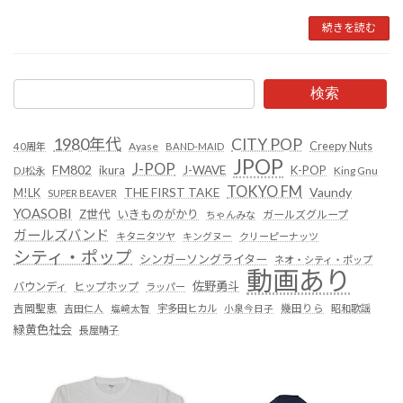
続きを読む
検索
1980年代
CITY POP
Creepy Nuts
Ayase
40周年
BAND-MAID
JPOP
J-POP
FM802
ikura
J-WAVE
K-POP
King Gnu
DJ松永
TOKYO FM
Vaundy
THE FIRST TAKE
M!LK
SUPER BEAVER
YOASOBI
Z世代
いきものがかり
ガールズグループ
ちゃんみな
ガールズバンド
キタニタツヤ
キングヌー
クリーピーナッツ
シティ・ポップ
シンガーソングライター
ネオ・シティ・ポップ
動画あり
佐野勇斗
バウンディ
ヒップホップ
ラッパー
吉岡聖恵
吉田仁人
塩﨑太智
宇多田ヒカル
小泉今日子
幾田りら
昭和歌謡
緑黄色社会
長屋晴子