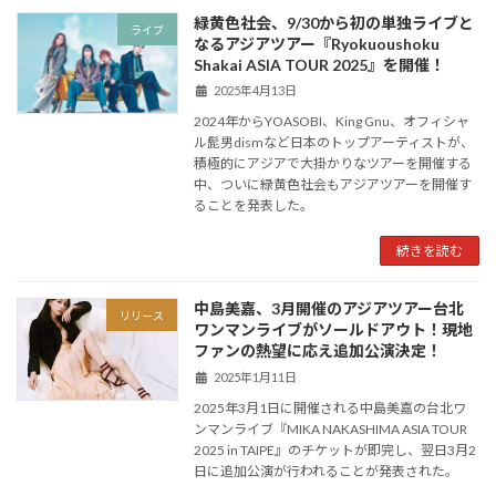
緑黄色社会、9/30から初の単独ライブと
ライブ
なるアジアツアー『Ryokuoushoku
Shakai ASIA TOUR 2025』を開催！
2025年4月13日
2024年からYOASOBI、King Gnu、オフィシャ
ル髭男dismなど日本のトップアーティストが、
積極的にアジアで大掛かりなツアーを開催する
中、ついに緑黄色社会もアジアツアーを開催す
ることを発表した。
続きを読む
中島美嘉、3月開催のアジアツアー台北
リリース
ワンマンライブがソールドアウト！現地
ファンの熱望に応え追加公演決定！
2025年1月11日
2025年3月1日に開催される中島美嘉の台北ワ
ンマンライブ『MIKA NAKASHIMA ASIA TOUR
2025 in TAIPE』のチケットが即完し、翌日3月2
日に追加公演が行われることが発表された。