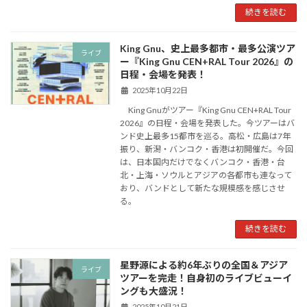
続きを読む
King Gnu、史上最多都市・最多公演ツア
ライブ
ー『King Gnu CEN+RAL Tour 2026』の
日程・会場を発表！
2025年10月22日
King Gnuがツアー『King Gnu CEN+RAL Tour
2026』の日程・会場を発表した。今ツアーはバ
ンド史上最多15都市を巡る。高松・広島は7年
振り、新潟・バンコク・香港は初開催だ。今回
は、日本国内だけでなくバンコク・香港・台
北・上海・ソウルとアジアの各都市も連なって
おり、バンドとして新たな規模感を感じさせ
る。
続きを読む
星野源による約6年ぶりの全国＆アジア
ライブ
ツアーを完走！自身初のライブビューイ
ングも大盛況！
2025年10月21日