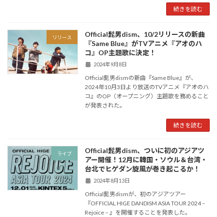
続きを読む
Official髭男dism、10/2リリースの新曲
リリース
『Same Blue』がTVアニメ『アオのハ
コ』OP主題歌に決定！
2024年9月8日
Official髭男dismの新曲『Same Blue』が、
2024年10月3日より放送のTVアニメ『アオのハ
コ』のOP（オープニング）主題歌を務めること
が発表された。
続きを読む
Official髭男dism、ついに初のアジアツ
ライブ
アー開催！12月に韓国・ソウル＆台湾・
台北でヒゲダン旋風が巻き起こるか！
2024年8月13日
Official髭男dismが、初のアジアツアー
『OFFICIAL HIGE DANDISM ASIA TOUR 2024 –
Rejoice – 』を開催することを発表した。