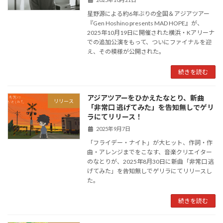
星野源による約6年ぶりの全国＆アジアツアー
『Gen Hoshino presents MAD HOPE』が、
2025年10月19日に開催された横浜・Kアリーナ
での追加公演をもって、ついにファイナルを迎
え、その模様が公開された。
続きを読む
アジアツアーをひかえたなとり、新曲
リリース
「非常口 逃げてみた」を告知無しでゲリ
ラにてリリース！
2025年9月7日
「フライデー・ナイト」が大ヒット、作詞・作
曲・アレンジまでをこなす、音楽クリエイター
のなとりが、2025年8月30日に新曲「非常口 逃
げてみた」を告知無しでゲリラにてリリースし
た。
続きを読む