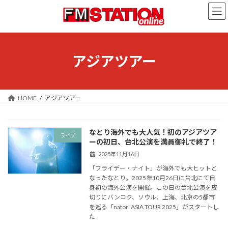
コ
ナ
ン
ビ
テ
ゲ
ン
ー
ツ
シ
へ
ョ
アジアツアー
ス
ン
キ
に
ッ
移
プ
動
HOME
アジアツアー
なとり海外でも大人気！初のアジアツア
ライブ
ーの初日、台北公演を満員御礼で終了！
2025年11月16日
「フライデー・ナイト」が海外でも大ヒットと
なったなとり。2025年10月26日に台北にて自
身初の海外公演を開催。この日の台北公演を皮
切りにバンコク、ソウル、上海、北京の5都市
を巡る「natori ASIA TOUR 2025」がスタートし
た