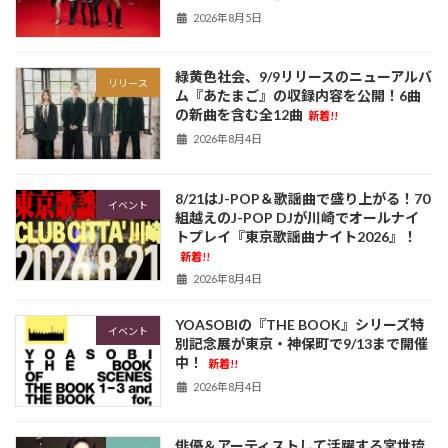
2026年8月5日
緑黄色社会、9/9リリースのニューアルバ
リリース
ム『あたまご』の収録内容を公開！6曲
の新曲を含む全12曲
新着!!
2026年8月4日
8/21はJ-POP＆歌謡曲で盛り上がる！70
イベント
組越えのJ-POP DJが川崎でオールナイ
トプレイ『東京歌謡曲ナイト2026』！
新着!!
2026年8月4日
YOASOBIの『THE BOOK』シリーズ特
イベント
別記念展が東京・神保町で9/13まで開催
中！
新着!!
2026年8月4日
俳優＆アーティストして活躍する宮世琉