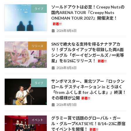
ソールドアウトは必至！Creepy Nutsの
ライブ
国内ARENA TOUR『Creepy Nuts
ONEMAN TOUR 2027』開催決定！
新着!!
2026年8月6日
SNSで絶大なる支持を得るナナヲアカ
リリース
リ！ダブルタイアップを収録した両A面
シングル「ボーイゼンガールズ / ∞劣等
星」を8/26にリリース！
新着!!
2026年8月6日
サンボマスター、東北ツアー『ロックン
ライブ
ロール デスティネーション in とうほく
「from ふくしま for ふくしま」』終演！
その模様が公開
新着!!
2026年8月5日
グラミー賞で話題のグローバル・ガー
イベント
ル・グループKATSEYE！8/14~23に原宿
でイベントを開催！
新着!!