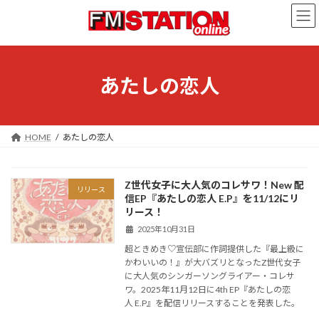
コ
ナ
ン
ビ
テ
ゲ
ン
ー
ツ
シ
へ
ョ
あたしの恋人
ス
ン
キ
に
ッ
移
プ
動
HOME
あたしの恋人
Z世代女子に大人気のコレサワ！New 配
リリース
信EP『あたしの恋人 E.P』を11/12にリ
リース！
2025年10月31日
超ときめき♡宣伝部に作詞提供した『最上級に
かわいいの！』が大バズリとなったZ世代女子
に大人気のシンガーソングライアー・コレサ
ワ。2025年11月12日に4th EP『あたしの恋
人 E.P』を配信リリースすることを発表した。