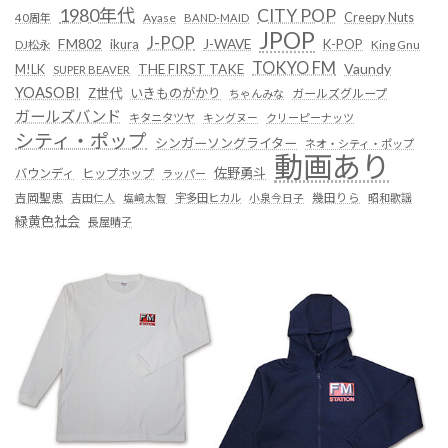
1980年代
CITY POP
Creepy Nuts
Ayase
40周年
BAND-MAID
JPOP
J-POP
FM802
ikura
J-WAVE
K-POP
King Gnu
DJ松永
TOKYO FM
Vaundy
THE FIRST TAKE
M!LK
SUPER BEAVER
YOASOBI
Z世代
いきものがかり
ガールズグループ
ちゃんみな
ガールズバンド
キタニタツヤ
キングヌー
クリーピーナッツ
シティ・ポップ
シンガーソングライター
ネオ・シティ・ポップ
動画あり
佐野勇斗
バウンディ
ヒップホップ
ラッパー
吉岡聖恵
吉田仁人
塩﨑太智
宇多田ヒカル
小泉今日子
幾田りら
昭和歌謡
緑黄色社会
長屋晴子