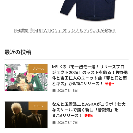
FM雑誌『FM STATION 』オリジナルアパレルが登場!!
最近の投稿
M!LKの『モー烈モー進！リリースプロ
リリース
ジェクト2026』のラストを飾る！佐野勇
斗と吉田仁人のユニット曲「罪と罰と雨
とキス」が8/3にリリース！
新着!!
2026年8月8日
なんと玉置浩二とASKAがコラボ！壮大
リリース
なスケールで描く新曲「音銀河」を
９/16リリース！
新着!!
2026年8月7日