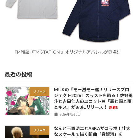
FM雑誌『FM STATION 』オリジナルアパレルが登場!!
最近の投稿
M!LKの『モー烈モー進！リリースプロ
リリース
ジェクト2026』のラストを飾る！佐野勇
斗と吉田仁人のユニット曲「罪と罰と雨
とキス」が8/3にリリース！
新着!!
2026年8月8日
なんと玉置浩二とASKAがコラボ！壮大
リリース
なスケールで描く新曲「音銀河」を