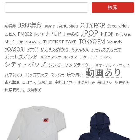
検索
1980年代
CITY POP
Creepy Nuts
Ayase
40周年
BAND-MAID
JPOP
J-POP
FM802
ikura
J-WAVE
K-POP
King Gnu
DJ松永
TOKYO FM
Vaundy
THE FIRST TAKE
M!LK
SUPER BEAVER
YOASOBI
Z世代
いきものがかり
ガールズグループ
ちゃんみな
ガールズバンド
キタニタツヤ
キングヌー
クリーピーナッツ
シティ・ポップ
シンガーソングライター
ネオ・シティ・ポップ
動画あり
佐野勇斗
バウンディ
ヒップホップ
ラッパー
吉岡聖恵
吉田仁人
塩﨑太智
宇多田ヒカル
小泉今日子
幾田りら
昭和歌謡
緑黄色社会
長屋晴子