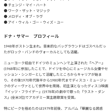
● チェンジ・マイ・ハート
● ワーク・ザット・マジック
● メロディ・オブ・ラヴ
● アイ・ウィル・ゴー・ウィズ・ユー
ドナ・サマー プロフィール
1948年ボストン生まれ。音楽的なバッグラウンドはゴスペルだっ
たがロック・バンドのヴォーカルとしても活躍。
ニューヨーク経由でドイツのミュンヘンで上演された『ヘアー』
(1968年)に参加したことで、ドイツを中心にミュージカル女優やセ
ッション・シンガーとして活躍したところからキャリアが始ま
り、その後1970年代後半から1980年代までディスコ・ミュージッ
クのディーヴァとして世界中を席捲、初主演となったディスコ映画
『イッツ・フライデー』(1978年)の劇中で歌った『ラスト・ダン
ス』(全米3位)でアカデミー賞主題歌賞を受賞。
特にピークを極めたのは1979年前後、アルバム『華麗なる誘惑