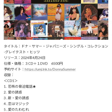
タイトル：ドナ・サマー・ジャパニーズ・シングル・コレクション
-グレイテスト・ヒッツ
リリース：2024年4月24日
仕様・価格：３CD＋１DVD 6500円
予約サイト：
https://umj.lnk.to/DonnaSummer
収録：
＜CD1＞
1. 恐怖の脅迫電話★
2. 愛の誘惑
3 . 新・愛の誘惑
4 . 恋はマジック
5 . 愛のたわむれ