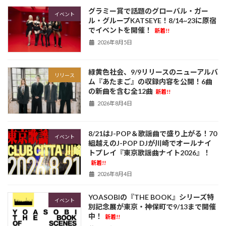
グラミー賞で話題のグローバル・ガー
イベント
ル・グループKATSEYE！8/14~23に原宿
でイベントを開催！
新着!!
2026年8月5日
緑黄色社会、9/9リリースのニューアルバ
リリース
ム『あたまご』の収録内容を公開！6曲
の新曲を含む全12曲
新着!!
2026年8月4日
8/21はJ-POP＆歌謡曲で盛り上がる！70
イベント
組越えのJ-POP DJが川崎でオールナイ
トプレイ『東京歌謡曲ナイト2026』！
新着!!
2026年8月4日
YOASOBIの『THE BOOK』シリーズ特
イベント
別記念展が東京・神保町で9/13まで開催
中！
新着!!