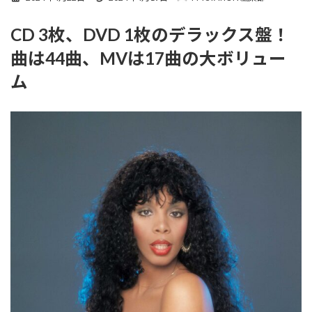
終
更
CD 3枚、DVD 1枚のデラックス盤！
新
日
曲は44曲、MVは17曲の大ボリュー
時
:
ム