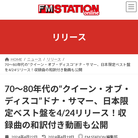
コ
ナ
ン
ビ
テ
ゲ
ン
ー
ツ
シ
へ
ョ
リリース
ス
ン
キ
に
ッ
移
プ
動
HOME
ニュース
リリース
70～80年代の“クイーン・オブ・ディスコ”ドナ・サマー、日本限定ベスト盤
を4/24リリース！収録曲の和訳付き動画も公開
70～80年代の“クイーン・オブ・
ディスコ”ドナ・サマー、日本限
定ベスト盤を4/24リリース！収
録曲の和訳付き動画も公開
最
2024年4月22日
2024年4月19日
FM STATION 編集部