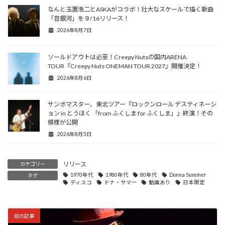
なんと玉置浩二とASKAがコラボ！壮大なスケールで描く新曲
「音銀河」を９/16リリース！
2026年8月7日
ソールドアウトは必至！Creepy Nutsの国内ARENA
TOUR『Creepy Nuts ONEMAN TOUR 2027』開催決定！
2026年8月6日
サンボマスター、東北ツアー『ロックンロール デスティネーシ
ョン in とうほく 「from ふくしま for ふくしま」』終演！その
模様が公開
2026年8月5日
リリース
カテゴリー
1970年代
1980年代
80年代
Donna Summer
タグ
ディスコ
ドナ・サマー
動画あり
日本限定
前の記事