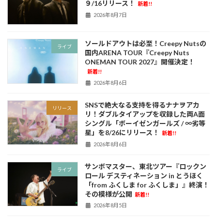
９/16リリース！
新着!!
2026年8月7日
ソールドアウトは必至！Creepy Nutsの
ライブ
国内ARENA TOUR『Creepy Nuts
ONEMAN TOUR 2027』開催決定！
新着!!
2026年8月6日
SNSで絶大なる支持を得るナナヲアカ
リリース
リ！ダブルタイアップを収録した両A面
シングル「ボーイゼンガールズ / ∞劣等
星」を8/26にリリース！
新着!!
2026年8月6日
サンボマスター、東北ツアー『ロックン
ライブ
ロール デスティネーション in とうほく
「from ふくしま for ふくしま」』終演！
その模様が公開
新着!!
2026年8月5日