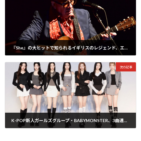
『She』の大ヒットで知られるイギリスのレジェンド、エルヴィス・コステロが8年ぶり来日公演開催しライブレポートが公開
2024年4月21日
次の記事
K-POP新人ガールズグループ・BABYMONSTER、3曲連続でYouTube再生数が1億回を突破！5/11-12でファンミーティングが有明アリーナで開催
2024年4月22日