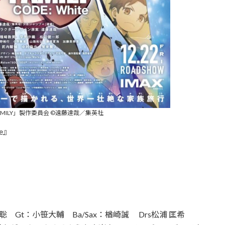
×FAMILY」製作委員会 ©遠藤達哉／集英社
te』
聡 Gt：小笹大輔 Ba/Sax：楢崎誠 Drs松浦 匡希