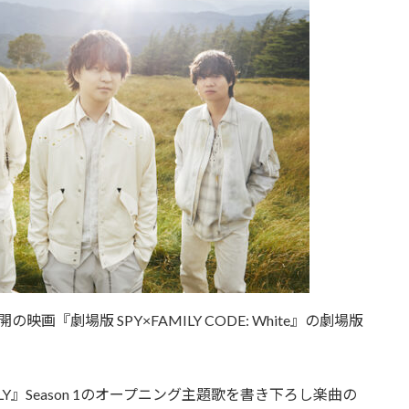
公開の映画『劇場版 SPY×FAMILY CODE: White』の劇場版
LY』Season 1のオープニング主題歌を書き下ろし楽曲の