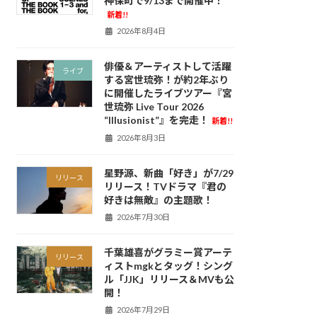
神保町で9/13まで開催中！
新着!!
2026年8月4日
俳優＆アーティストして活躍
ライブ
する宮世琉弥！が約2年ぶり
に開催したライブツアー『宮
世琉弥 Live Tour 2026
“Illusionist”』を完走！
新着!!
2026年8月3日
星野源、新曲「好き」が7/29
リリース
リリース！TVドラマ『君の
好きは無敵』の主題歌！
2026年7月30日
千葉雄喜がグラミー賞アーテ
リリース
ィストmgkとタッグ！シング
ル「JJK」リリース＆MVも公
開！
2026年7月29日