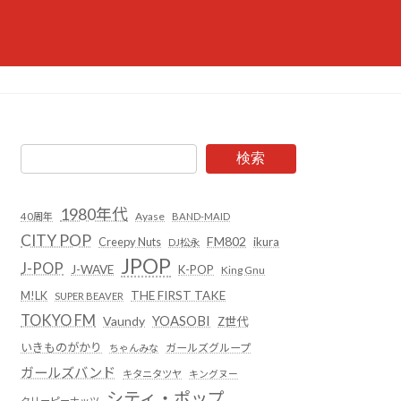
検索
1980年代
Ayase
40周年
BAND-MAID
CITY POP
FM802
Creepy Nuts
ikura
DJ松永
JPOP
J-POP
J-WAVE
K-POP
King Gnu
THE FIRST TAKE
M!LK
SUPER BEAVER
TOKYO FM
YOASOBI
Vaundy
Z世代
いきものがかり
ガールズグループ
ちゃんみな
ガールズバンド
キタニタツヤ
キングヌー
シティ・ポップ
クリーピーナッツ