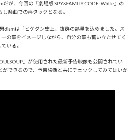
だが、今回の『劇場版 SPY×FAMILY CODE: White』の
下ろし楽曲での再タッグとなる。
al髭男dismは「ヒゲダン史上、抜群の熱量を込めました。ス
リーの事をイメージしながら、自分の事も奮い立たせてく
している。
ULSOUP』が使用された最新予告映像も公開されてい
くことができるので、予告映像と共にチェックしてみてはいか