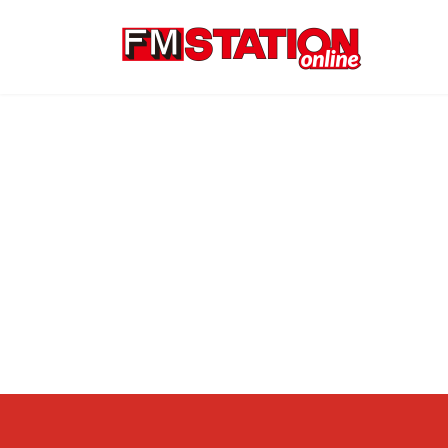
コ
ナ
ン
ビ
テ
ゲ
ン
ー
ツ
シ
へ
ョ
ス
ン
キ
に
ッ
移
プ
動