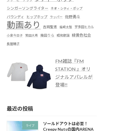
シンガーソングライター
ネオ・シティ・ポップ
佐野勇斗
バウンディ
ヒップホップ
ラッパー
動画あり
吉岡聖恵
塩﨑太智
宇多田ヒカル
緑黄色社会
小泉今日子
常田大希
幾田りら
昭和歌謡
長屋晴子
FM雑誌『FM
STATION 』オリ
ジナルアパレルが
登場!!
最近の投稿
ソールドアウトは必至！
ライブ
Creepy Nutsの国内ARENA