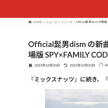
HOME
ニュース
リリース
Official髭男dism の
Official髭男dism
場版 SPY×FAMILY C
最
2023年10月30日
2023年10月30日
F
終
更
『ミックスナッツ』に続き、『SP
新
日
時
: