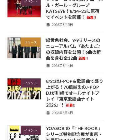
イベント
ル・ガール・グループ
KATSEYE！8/14~23に原宿
でイベントを開催！
新着!!
2026年8月5日
緑黄色社会、9/9リリースの
リリース
ニューアルバム『あたまご』
の収録内容を公開！6曲の新
曲を含む全12曲
新着!!
2026年8月4日
8/21はJ-POP＆歌謡曲で盛り
イベント
上がる！70組越えのJ-POP
DJが川崎でオールナイトプ
レイ『東京歌謡曲ナイト
2026』！
新着!!
2026年8月4日
YOASOBIの『THE BOOK』
イベント
シリーズ特別記念展が東京・