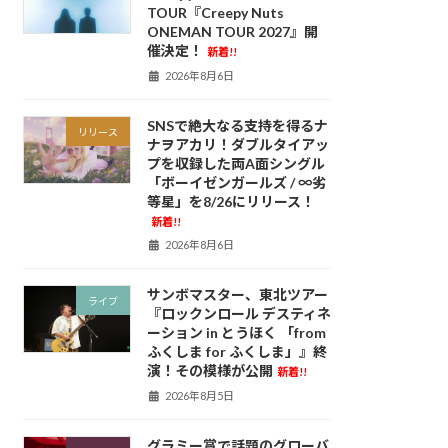
TOUR『Creepy Nuts
ONEMAN TOUR 2027』開
催決定！
新着!!
2026年8月6日
SNSで絶大なる支持を得るナ
リリース
ナヲアカリ！ダブルタイアッ
プを収録した両A面シングル
「ボーイゼンガールズ / ∞劣
等星」を8/26にリリース！
新着!!
2026年8月6日
サンボマスター、東北ツアー
ライブ
『ロックンロール デスティネ
ーション in とうほく 「from
ふくしま for ふくしま」』終
演！その模様が公開
新着!!
2026年8月5日
グラミー賞で話題のグローバ