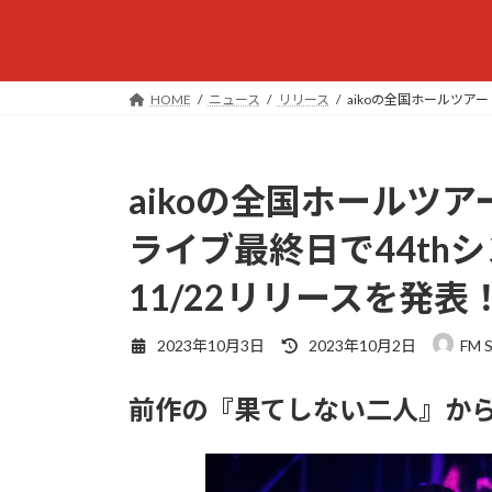
HOME
ニュース
リリース
aikoの全国ホールツアー『
aikoの全国ホールツアー『Lo
ライブ最終日で44th
11/22リリースを発表
最
2023年10月3日
2023年10月2日
FM 
終
更
前作の『果てしない二人』から
新
日
時
: