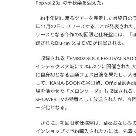
Pop vol.23』の千秋楽を迎えた。
約半年間に渡るツアーを完走した最終日のライ
年11月22日にリリースすることが発表され
リースとなる今作の初回限定仕様盤には、『aiko×FM80
録されたBlu-ray 又は DVDが付属される。
収録される『FM802 ROCK FESTIVAL RAD
インテックス大阪にて3年ぶりに開催された 大阪
に自身初となる音楽フェス出演を果たし、大
して、KANA-BOONの谷口鮪、Officia
場を沸かせた『メロンソーダ』も収録される。
SHOWER TVの特番として放送されたが、
ージ化となる。
さらに、初回限定仕様盤は、aikoおなじみ
インショップで予約購入された方には、先着で