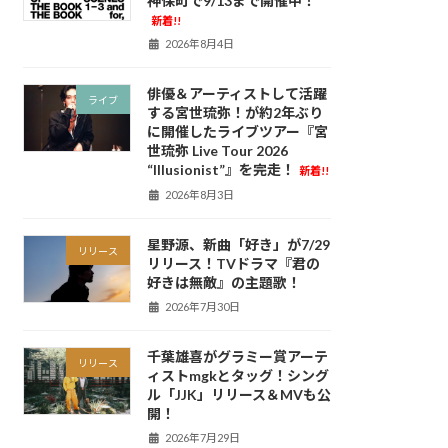
神保町で9/13まで開催中！
新着!!
2026年8月4日
俳優＆アーティストして活躍
ライブ
する宮世琉弥！が約2年ぶり
に開催したライブツアー『宮
世琉弥 Live Tour 2026
“Illusionist”』を完走！
新着!!
2026年8月3日
星野源、新曲「好き」が7/29
リリース
リリース！TVドラマ『君の
好きは無敵』の主題歌！
2026年7月30日
千葉雄喜がグラミー賞アーテ
リリース
ィストmgkとタッグ！シング
ル「JJK」リリース＆MVも公
開！
2026年7月29日