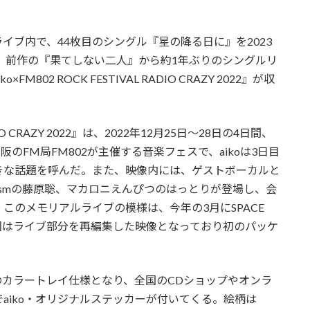
ブ内で、44枚目のシングル『星の降る日に』を2023
た。前作の『果てしない二人』から約1年ぶりのシングルリ
2 ROCK FESTIVAL RADIO CRAZY 2022』が収
IO CRAZY 2022』は、2022年12月25日～28日の4日間、
のFM局FM802が主催する音楽フェスで、aikoは3日目
きな話題を呼んだ。また、映像内には、ゲストボーカルと
l髭男dismの藤原聡、マカロニえんぴつのはっとりが登場し、会
このメモリアルライブの模様は、今年の3月にSPACE
今回はライブ部分を再編集した映像となっており初のパッケ
のカラートレイ仕様となり、全国のCDショップやオンラ
aiko・オリジナルステッカーが付いてくる。絵柄は