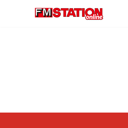
コ
ナ
ン
ビ
テ
ゲ
ン
ー
ツ
シ
へ
ョ
ス
ン
キ
に
ッ
移
プ
動