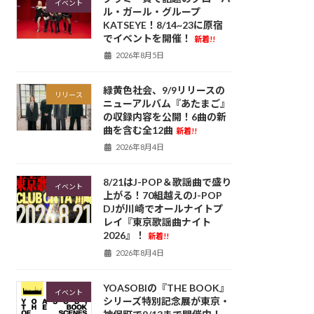
イベント
ル・ガール・グループ
KATSEYE！8/14~23に原宿
でイベントを開催！
新着!!
2026年8月5日
緑黄色社会、9/9リリースの
リリース
ニューアルバム『あたまご』
の収録内容を公開！6曲の新
曲を含む全12曲
新着!!
2026年8月4日
8/21はJ-POP＆歌謡曲で盛り
イベント
上がる！70組越えのJ-POP
DJが川崎でオールナイトプ
レイ『東京歌謡曲ナイト
2026』！
新着!!
2026年8月4日
YOASOBIの『THE BOOK』
イベント
シリーズ特別記念展が東京・