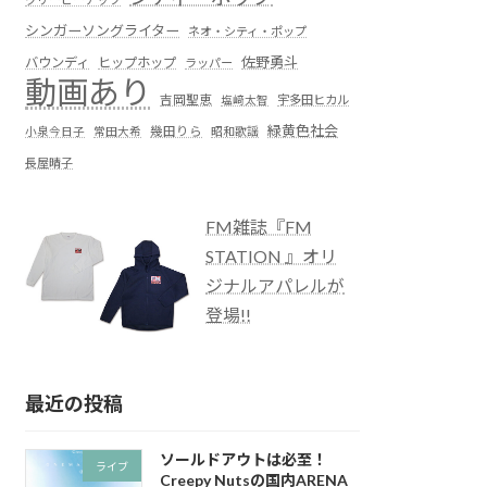
シンガーソングライター
ネオ・シティ・ポップ
佐野勇斗
バウンディ
ヒップホップ
ラッパー
動画あり
吉岡聖恵
塩﨑太智
宇多田ヒカル
緑黄色社会
小泉今日子
常田大希
幾田りら
昭和歌謡
長屋晴子
FM雑誌『FM
STATION 』オリ
ジナルアパレルが
登場!!
最近の投稿
ソールドアウトは必至！
ライブ
Creepy Nutsの国内ARENA