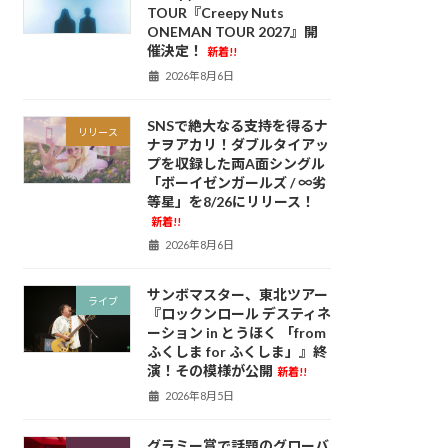
TOUR『Creepy Nuts
ONEMAN TOUR 2027』開
催決定！
新着!!
2026年8月6日
SNSで絶大なる支持を得るナ
リリース
ナヲアカリ！ダブルタイアッ
プを収録した両A面シングル
「ボーイゼンガールズ / ∞劣
等星」を8/26にリリース！
新着!!
2026年8月6日
サンボマスター、東北ツアー
ライブ
『ロックンロール デスティネ
ーション in とうほく 「from
ふくしま for ふくしま」』終
演！その模様が公開
新着!!
2026年8月5日
グラミー賞で話題のグローバ