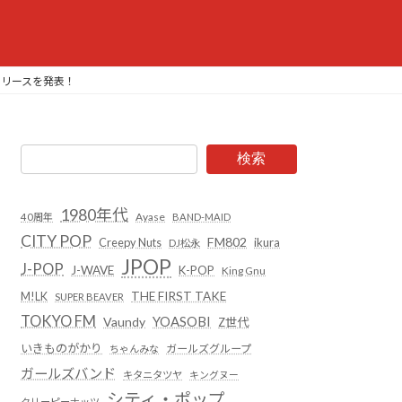
22リリースを発表！
検索
1980年代
Ayase
40周年
BAND-MAID
CITY POP
FM802
Creepy Nuts
ikura
DJ松永
JPOP
J-POP
J-WAVE
K-POP
King Gnu
THE FIRST TAKE
M!LK
SUPER BEAVER
TOKYO FM
YOASOBI
Vaundy
Z世代
いきものがかり
ガールズグループ
ちゃんみな
ガールズバンド
キタニタツヤ
キングヌー
シティ・ポップ
クリーピーナッツ