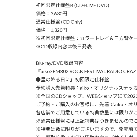
初回限定仕様盤B (CD+LIVE DVD)
価格：3,630円
通常仕様盤 (CD Only)
価格：1,320円
※初回限定仕様盤：カラートレイ＆三方背ケ
※CD収録内容は後日発表
Blu-ray/DVD収録内容
『aiko×FM802 ROCK FESTIVAL RADIO CRAZ
●星の降る日に」初回限定仕様盤
予約購入先着特典：aiko・オリジナルステッ
※全国のCDショップ、WEBショップにて202
ご予約・ご購入のお客様に、先着でaiko・
各店舗でご用意している特典数量には限りが
※通常仕様盤には上記特典はつきませんので
※特典は数に限りがございますので、発売前