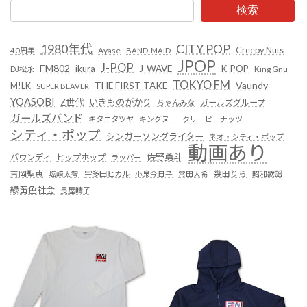
検索
1980年代
CITY POP
Creepy Nuts
Ayase
40周年
BAND-MAID
JPOP
J-POP
FM802
ikura
J-WAVE
K-POP
King Gnu
DJ松永
TOKYO FM
Vaundy
THE FIRST TAKE
M!LK
SUPER BEAVER
YOASOBI
Z世代
いきものがかり
ガールズグループ
ちゃんみな
ガールズバンド
キタニタツヤ
キングヌー
クリーピーナッツ
シティ・ポップ
シンガーソングライター
ネオ・シティ・ポップ
動画あり
佐野勇斗
バウンディ
ヒップホップ
ラッパー
吉岡聖恵
塩﨑太智
宇多田ヒカル
小泉今日子
常田大希
幾田りら
昭和歌謡
緑黄色社会
長屋晴子