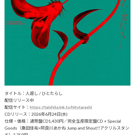
タイトル：人誑し / ひとたらし
配信リリース中
配信サイト：
https://taishita.lnk.to/hitotarashi
CDリリース：2026年6月24日(水)
仕様・価格：通常盤CD1,430円／完全生産限定盤CD + Special
Goods（桑田佳祐×阿良川あかね Jump and Shout!!アクリルスタン
ド）2,750円