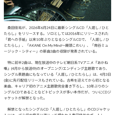
桑田佳祐が、2026年6月24日に最新シングルCD「人誑し / ひと
たらし」をリリースする。ソロとしては2016年にリリースされた
「君への手紙」以来10年ぶりとなるシングルCDで、「人誑し / ひ
とたらし」、「AKANE On My Mind～饅頭こわい」、「南谷ミュ
ージック・シティー」の新曲3曲の収録が発表されている。
特に前半2曲は、現在放送中のテレビ朝日系TVアニメ『あかね
噺』(4月から放送中)のオープニング/エンディング主題歌であり、
シングル表題曲にもなっている「人誑し / ひとたらし」は、4月3日
(金)に先行配信リリースもされている。古希を迎えてから初となる
楽曲、キャリア初のアニメ主題歌完全書き下ろし、10年ぶりのシ
ングルCDであることなどトピックスが多い本作だが、ついにCDジ
ャケットが解禁となった。
解禁となったシングルCD「人誑し / ひとたらし」のCDジャケッ