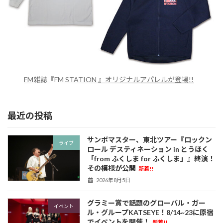
FM雑誌『FM STATION 』オリジナルアパレルが登場!!
最近の投稿
サンボマスター、東北ツアー『ロックン
ライブ
ロール デスティネーション in とうほく
「from ふくしま for ふくしま」』終演！
その模様が公開
新着!!
2026年8月5日
グラミー賞で話題のグローバル・ガー
イベント
ル・グループKATSEYE！8/14~23に原宿
でイベントを開催！
新着!!