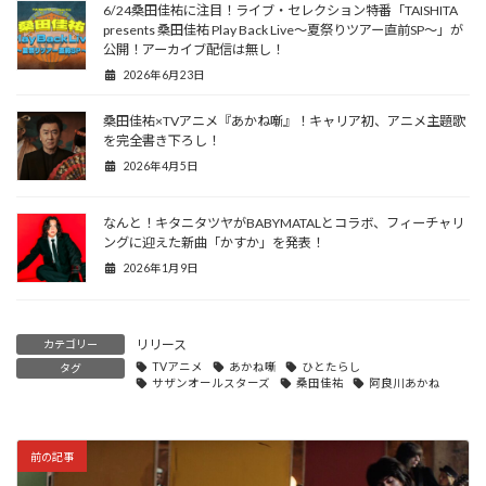
6/24桑田佳祐に注目！ライブ・セレクション特番「TAISHITA
presents 桑田佳祐 Play Back Live〜夏祭りツアー直前SP〜」が
公開！アーカイブ配信は無し！
2026年6月23日
桑田佳祐×TVアニメ『あかね噺』！キャリア初、アニメ主題歌
を完全書き下ろし！
2026年4月5日
なんと！キタニタツヤがBABYMATALとコラボ、フィーチャリ
ングに迎えた新曲「かすか」を発表！
2026年1月9日
リリース
カテゴリー
TVアニメ
あかね噺
ひとたらし
タグ
サザンオールスターズ
桑田佳祐
阿良川あかね
前の記事