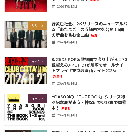
2026年8月5日
緑黄色社会、9/9リリースのニューアルバ
リリース
ム『あたまご』の収録内容を公開！6曲
の新曲を含む全12曲
新着!!
2026年8月4日
8/21はJ-POP＆歌謡曲で盛り上がる！70
イベント
組越えのJ-POP DJが川崎でオールナイ
トプレイ『東京歌謡曲ナイト2026』！
新着!!
2026年8月4日
YOASOBIの『THE BOOK』シリーズ特
イベント
別記念展が東京・神保町で9/13まで開催
中！
新着!!
2026年8月4日