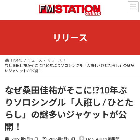
コ
ナ
ン
ビ
テ
ゲ
ン
ー
ツ
シ
へ
ョ
リリース
ス
ン
キ
に
ッ
移
プ
動
HOME
ニュース
リリース
なぜ桑田佳祐がそこに⁉10年ぶりソロシングル「人誑し / ひとたらし」の謎多
いジャケットが公開！
なぜ桑田佳祐がそこに⁉10年ぶ
りソロシングル「人誑し / ひとた
らし」の謎多いジャケットが公
開！
最
2026年5月20日
2026年5月20日
FM STATION 編集部