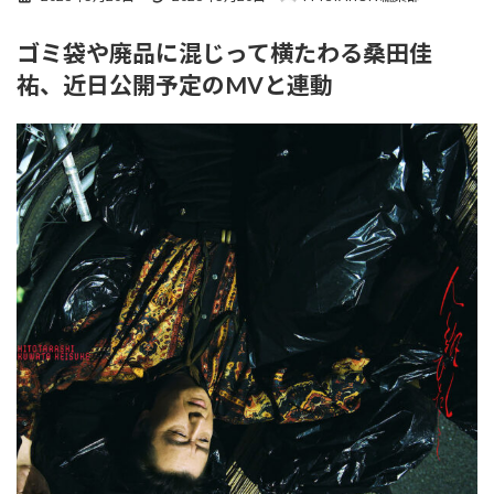
終
更
ゴミ袋や廃品に混じって横たわる桑田佳
新
日
祐、近日公開予定のMVと連動
時
: