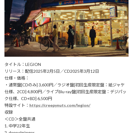
タイトル：LEGION
リリース：配信2025年2月5日／CD2025年3月12日
仕様・価格：
・通常盤[CDのみ] 3,600円／ラジオ盤[初回生産限定盤：紙ジャケ
仕様、2CD] 4,800円／ライブBlu-ray盤[初回生産限定盤：デジパッ
ク仕様、CD+BD] 6,500円
特設サイト：
https://creepynuts.com/legion/
収録
＜CD＞全盤共通
1. 中学22年生
2. doppelgänger