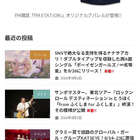
FM雑誌『FM STATION 』オリジナルアパレルが登場!!
最近の投稿
SNSで絶大なる支持を得るナナヲアカ
リリース
リ！ダブルタイアップを収録した両A面
シングル「ボーイゼンガールズ / ∞劣等
星」を8/26にリリース！
新着!!
2026年8月6日
サンボマスター、東北ツアー『ロックン
ライブ
ロール デスティネーション in とうほく
「from ふくしま for ふくしま」』終演！
その模様が公開
新着!!
2026年8月5日
グラミー賞で話題のグローバル・ガー
イベント
ル・グループKATSEYE！8/14~23に原宿