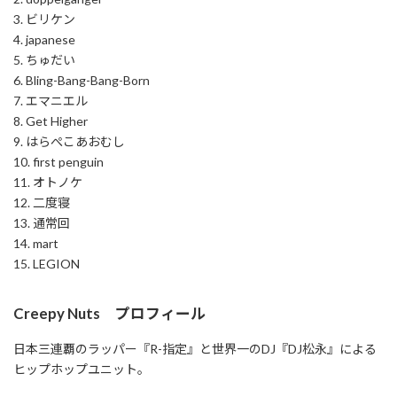
3. ビリケン
4. japanese
5. ちゅだい
6. Bling-Bang-Bang-Born
7. エマニエル
8. Get Higher
9. はらぺこあおむし
10. first penguin
11. オトノケ
12. 二度寝
13. 通常回
14. mart
15. LEGION
Creepy Nuts プロフィール
日本三連覇のラッパー『R-指定』と世界一のDJ『DJ松永』による
ヒップホップユニット。