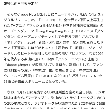
報等は後日発表予定だ。
そんなCreepy Nutsは2月5日にニューアルバム『LEGION』をデ
ジタルリリースした。『LEGION』は、全世界で7億回以上再生さ
れたTVアニメ『マッシュル-MASHLE- 神覚者候補選抜試験編』の
オープニングテーマ『Bling-Bang-Bang-Born』やTVアニメ『ダン
ダダン』のオープニングテーマとして全世界で再生されている
『オトノケ』、2024年新語・流行語大賞の年間大賞を受賞したド
ラマ『不適切にもほどがある！』主題歌の『二度寝』、ジャージ
ードリルのビートを採用した中毒性の高い『ビリケン』など2024
年を代表する楽曲に加えて、映画『アンダーニンジャ』主題歌
『doppelgänger』が収録されているほか、新録曲として、ファン
には馴染みの深い『中学12年生』を想起させる『中学22年生』
や、アルバム表題曲『LEGION』など10曲も収録されており、全
15曲と過去最大ボリュームとなっている。
なお、3月12日に発売するCDは通常盤を含めた全3形態。ラジオ
盤は従来からパワーアップし、楽曲のCDとラジオトークだけのCD
の2CD構成となり、ラジオトークが収録されたDISC2の盤面に記載
されたQRコードを読むとお手持ちのデバイスからもラジオトーク