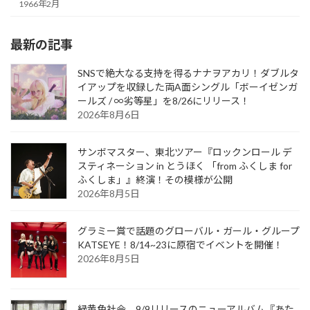
1966年2月
最新の記事
SNSで絶大なる支持を得るナナヲアカリ！ダブルタ
イアップを収録した両A面シングル「ボーイゼンガ
ールズ / ∞劣等星」を8/26にリリース！
2026年8月6日
サンボマスター、東北ツアー『ロックンロール デ
スティネーション in とうほく 「from ふくしま for
ふくしま」』終演！その模様が公開
2026年8月5日
グラミー賞で話題のグローバル・ガール・グループ
KATSEYE！8/14~23に原宿でイベントを開催！
2026年8月5日
緑黄色社会、9/9リリースのニューアルバム『あた