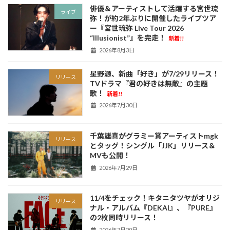
俳優＆アーティストして活躍する宮世琉
ライブ
弥！が約2年ぶりに開催したライブツア
ー『宮世琉弥 Live Tour 2026
“Illusionist”』を完走！
新着!!
2026年8月3日
星野源、新曲「好き」が7/29リリース！
リリース
TVドラマ『君の好きは無敵』の主題
歌！
新着!!
2026年7月30日
千葉雄喜がグラミー賞アーティストmgk
リリース
とタッグ！シングル「JJK」リリース＆
MVも公開！
2026年7月29日
11/4をチェック！キタニタツヤがオリジ
リリース
ナル・アルバム『DEKAI』、『PURE』
の2枚同時リリース！
2026年7月29日