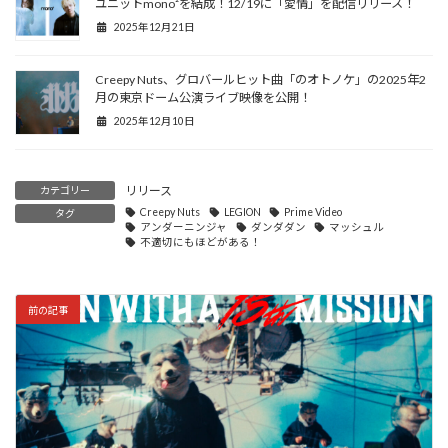
ユニットmono²を結成！12/19に「愛情」を配信リリース！
2025年12月21日
Creepy Nuts、グロバールヒット曲「のオトノケ」の2025年2
月の東京ドーム公演ライブ映像を公開！
2025年12月10日
リリース
カテゴリー
Creepy Nuts
LEGION
Prime Video
タグ
アンダーニンジャ
ダンダダン
マッシュル
不適切にもほどがある！
前の記事