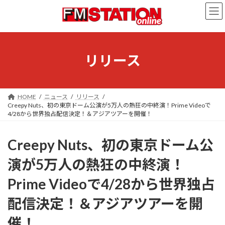
コ
ナ
ン
ビ
テ
ゲ
ン
ー
ツ
シ
へ
ョ
リリース
ス
ン
キ
に
ッ
移
プ
動
HOME
ニュース
リリース
Creepy Nuts、初の東京ドーム公演が5万人の熱狂の中終演！Prime Videoで
4/28から世界独占配信決定！＆アジアツアーを開催！
Creepy Nuts、初の東京ドーム公
演が5万人の熱狂の中終演！
Prime Videoで4/28から世界独占
配信決定！＆アジアツアーを開
催！