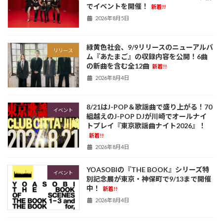
でイベントを開催！
新着!!
2026年8月5日
緑黄色社会、9/9リリースのニューアルバ
リリース
ム『あたまご』の収録内容を公開！6曲
の新曲を含む全12曲
新着!!
2026年8月4日
8/21はJ-POP＆歌謡曲で盛り上がる！70
イベント
組越えのJ-POP DJが川崎でオールナイ
トプレイ『東京歌謡曲ナイト2026』！
新着!!
2026年8月4日
YOASOBIの『THE BOOK』シリーズ特
イベント
別記念展が東京・神保町で9/13まで開催
中！
新着!!
2026年8月4日