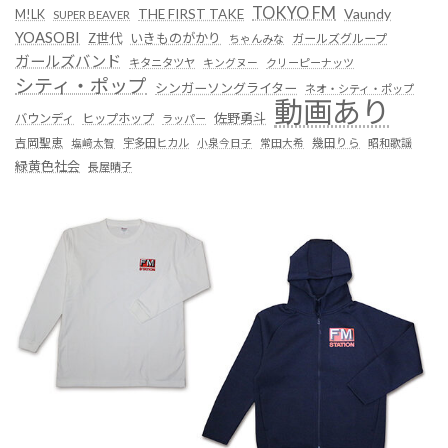
TOKYO FM
Vaundy
THE FIRST TAKE
M!LK
SUPER BEAVER
YOASOBI
Z世代
いきものがかり
ガールズグループ
ちゃんみな
ガールズバンド
キタニタツヤ
キングヌー
クリーピーナッツ
シティ・ポップ
シンガーソングライター
ネオ・シティ・ポップ
動画あり
佐野勇斗
バウンディ
ヒップホップ
ラッパー
吉岡聖恵
塩﨑太智
宇多田ヒカル
小泉今日子
常田大希
幾田りら
昭和歌謡
緑黄色社会
長屋晴子