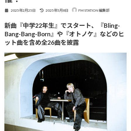
最
2025年2月25日
2025年5月8日
FM STATION 編集部
終
更
新曲『中学22年生』でスタート、『Bling-
新
日
Bang-Bang-Born』や『オトノケ』などのヒ
時
:
ット曲を含め全26曲を披露