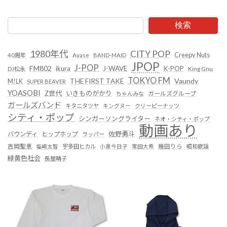
検索
1980年代
CITY POP
Creepy Nuts
Ayase
40周年
BAND-MAID
JPOP
J-POP
FM802
ikura
J-WAVE
K-POP
King Gnu
DJ松永
TOKYO FM
Vaundy
THE FIRST TAKE
M!LK
SUPER BEAVER
YOASOBI
Z世代
いきものがかり
ガールズグループ
ちゃんみな
ガールズバンド
キタニタツヤ
キングヌー
クリーピーナッツ
シティ・ポップ
シンガーソングライター
ネオ・シティ・ポップ
動画あり
佐野勇斗
バウンディ
ヒップホップ
ラッパー
吉岡聖恵
塩﨑太智
宇多田ヒカル
小泉今日子
常田大希
幾田りら
昭和歌謡
緑黄色社会
長屋晴子