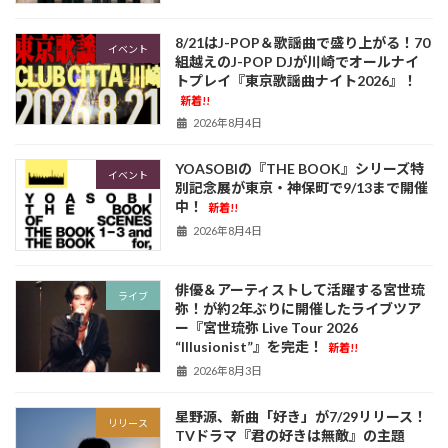
8/21はJ-POP＆歌謡曲で盛り上がる！70
イベント
組越えのJ-POP DJが川崎でオールナイ
トプレイ『東京歌謡曲ナイト2026』！
新着!!
2026年8月4日
YOASOBIの『THE BOOK』シリーズ特
イベント
別記念展が東京・神保町で9/13まで開催
中！
新着!!
2026年8月4日
俳優＆アーティストして活躍する宮世琉
ライブ
弥！が約2年ぶりに開催したライブツア
ー『宮世琉弥 Live Tour 2026
“Illusionist”』を完走！
新着!!
2026年8月3日
星野源、新曲「好き」が7/29リリース！
リリース
TVドラマ『君の好きは無敵』の主題