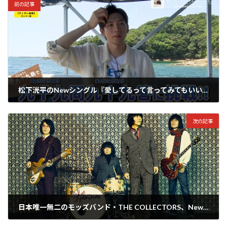
前の記事
松下洸平のNewシングル『愛してるって言ってみてもいいかな』特典DVD“松下洸平のロケぼっちde佐世保っち”のティザー映像が公開！
2024年10月22日
次の記事
日本唯一無二のモッズバンド・THE COLLECTORS、Newアルバム『ハートのキングは口髭がない』を11/6にリリース！＆加藤ひさし自伝本『イギリスカブレ』発売！
2024年10月23日