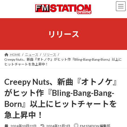
コ
ナ
ン
ビ
テ
ゲ
ン
ー
ツ
シ
へ
ョ
リリース
ス
ン
キ
に
ッ
移
プ
動
HOME
ニュース
リリース
Creepy Nuts、新曲『オトノケ』がヒット作『Bling-Bang-Bang-Born』以上に
ヒットチャートを急上昇中！
Creepy Nuts、新曲『オトノケ』
がヒット作『Bling-Bang-Bang-
Born』以上にヒットチャートを
急上昇中！
最
2024年10月22日
2024年11月1日
FM STATION 編集部