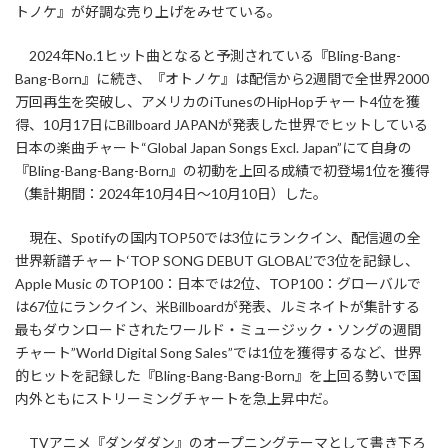
トノケ』が好調な売り上げをみせている。
2024年No.1ヒット曲となると予測されている『Bling-Bang-
Bang-Born』に続き、『オトノケ』は配信から2週間で全世界2000
万回再生を突破し、アメリカのiTunesのHipHopチャート4位を獲
得、10月17日にBillboard JAPANが発表した世界でヒットしている
日本の楽曲チャート“Global Japan Songs Excl. Japan”にて自身の
『Bling-Bang-Bang-Born』の初動を上回る成績で初登場1位を獲得
（集計期間：2024年10月4日～10月10日）した。
現在、Spotifyの国内TOP50では3位にランクイン、配信週の全
世界新譜チャート‘TOP SONG DEBUT GLOBAL’で3位を記録し、
Apple Music のTOP100：日本では2位、TOP100：グローバルで
は67位にランクイン、米Billboardが発表、ルミネイトが集計する
最もダウンロードされたワールド・ミュージック・ソングの週間
チャート”World Digital Song Sales”では1位を獲得するなど、世界
的ヒットを記録した『Bling-Bang-Bang-Born』を上回る勢いで国
内外ともにストリーミングチャートを急上昇中だ。
TVアニメ『ダンダダン』のオープニングテーマとして書き下ろ