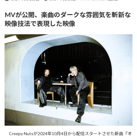
終
更
MVが公開、楽曲のダークな雰囲気を斬新な
新
日
映像技法で表現した映像
時
:
Creepy Nutsが2024年10月4日から配信スタートさせた新曲『オ