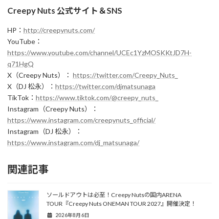
Creepy Nuts 公式サイト＆SNS
HP：
http://creepynuts.com/
YouTube：
https://www.youtube.com/channel/UCEc1YzMOSKKtJD7H-
q71HgQ
X（Creepy Nuts）：
https://twitter.com/Creepy_Nuts_
X（DJ 松永）：
https://twitter.com/djmatsunaga
TikTok：
https://www.tiktok.com/@creepy_nuts_
Instagram（Creepy Nuts）：
https://www.instagram.com/creepynuts_official/
Instagram（DJ 松永）：
https://www.instagram.com/dj_matsunaga/
関連記事
ソールドアウトは必至！Creepy Nutsの国内ARENA
TOUR『Creepy Nuts ONEMAN TOUR 2027』開催決定！
2026年8月6日