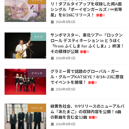
リリース
リ！ダブルタイアップを収録した両A面
シングル「ボーイゼンガールズ / ∞劣等
星」を8/26にリリース！
新着!!
2026年8月6日
サンボマスター、東北ツアー『ロックン
ライブ
ロール デスティネーション in とうほく
「from ふくしま for ふくしま」』終演！
その模様が公開
新着!!
2026年8月5日
グラミー賞で話題のグローバル・ガー
イベント
ル・グループKATSEYE！8/14~23に原宿
でイベントを開催！
新着!!
2026年8月5日
緑黄色社会、9/9リリースのニューアルバ
リリース
ム『あたまご』の収録内容を公開！6曲
の新曲を含む全12曲
新着!!
2026年8月4日