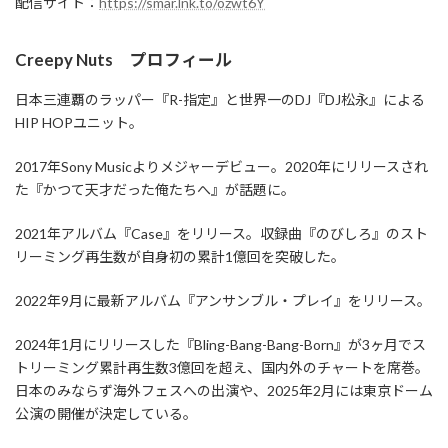
配信サイト：
https://smar.lnk.to/ozwt6Y
Creepy Nuts プロフィール
日本三連覇のラッパー『R-指定』と世界一のDJ『DJ松永』による
HIP HOPユニット。
2017年Sony Musicよりメジャーデビュー。2020年にリリースされ
た『かつて天才だった俺たちへ』が話題に。
2021年アルバム『Case』をリリース。収録曲『のびしろ』のスト
リーミング再生数が自身初の累計1億回を突破した。
2022年9月に最新アルバム『アンサンブル・プレイ』をリリース。
2024年1月にリリースした『Bling-Bang-Bang-Born』が3ヶ月でス
トリーミング累計再生数3億回を超え、国内外のチャートを席巻。
日本のみならず海外フェスへの出演や、2025年2月には東京ドーム
公演の開催が決定している。