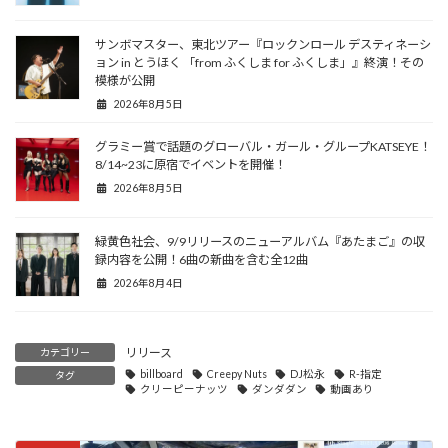
サンボマスター、東北ツアー『ロックンロール デスティネーシ
ョン in とうほく 「from ふくしま for ふくしま」』終演！その
模様が公開
2026年8月5日
グラミー賞で話題のグローバル・ガール・グループKATSEYE！
8/14~23に原宿でイベントを開催！
2026年8月5日
緑黄色社会、9/9リリースのニューアルバム『あたまご』の収
録内容を公開！6曲の新曲を含む全12曲
2026年8月4日
リリース
カテゴリー
billboard
Creepy Nuts
DJ松永
R-指定
タグ
クリーピーナッツ
ダンダダン
動画あり