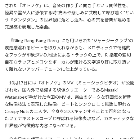
された『オトノケ』は、音楽の作り手と聞き手という関係性を、
怪異や霊が人に憑依する時”痛みや悲しみに共鳴して結び着く”とい
う『ダンダダン』の世界観に落とし込み、心の穴を音楽が埋める
充足感を表現した楽曲。
『Bling-Bang-Bang-Born』にも用いられた”ジャージークラブ”の
疾走感溢れるビートを取り入れながらも、メロディックで情緒的
なフックが印象深いDJ松永によるトラックの上で、R-指定の変幻
自在なラップとメロウなボーカルが駆ける文字通り耳に取り憑い
て離れないアッパーチューンに仕上がっている。
10月17日には『オトノケ』のMV（ミュージックビデオ）が公開
された。国内外で活躍する映像クリエーターであるMasaki
Watanabeが手がけた今回のMVは、楽曲のダークな雰囲気を斬新
な映像技法で表現した映像。ビートとシンクロして無数に現れる
Creepy Nutsの二人や、全身を3Dスキャンすることで可能となっ
たフェナキストスコープと呼ばれる映像表現など、カオティックな
世界観が特徴的な内容になっている。