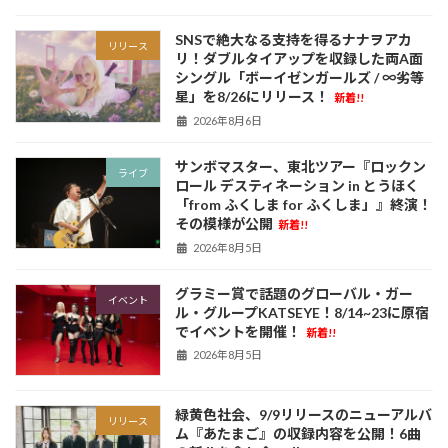
SNSで絶大なる支持を得るナナヲアカ
リリース
リ！ダブルタイアップを収録した両A面
シングル「ボーイゼンガールズ / ∞劣等
星」を8/26にリリース！
新着!!
2026年8月6日
サンボマスター、東北ツアー『ロックン
ライブ
ロール デスティネーション in とうほく
「from ふくしま for ふくしま」』終演！
その模様が公開
新着!!
2026年8月5日
グラミー賞で話題のグローバル・ガー
イベント
ル・グループKATSEYE！8/14~23に原宿
でイベントを開催！
新着!!
2026年8月5日
緑黄色社会、9/9リリースのニューアルバ
リリース
ム『あたまご』の収録内容を公開！6曲