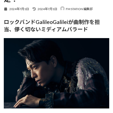
最
2024年7月1日
2024年7月1日
FM STATION 編集部
終
更
ロックバンドGalileoGalileiが曲制作を担
新
日
当、儚く切ないミディアムバラード
時
: