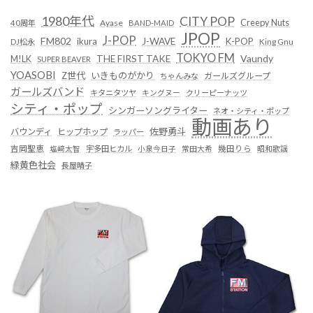
1980年代
CITY POP
Creepy Nuts
Ayase
40周年
BAND-MAID
JPOP
J-POP
FM802
ikura
J-WAVE
K-POP
King Gnu
DJ松永
TOKYO FM
Vaundy
THE FIRST TAKE
M!LK
SUPER BEAVER
YOASOBI
Z世代
いきものがかり
ガールズグループ
ちゃんみな
ガールズバンド
キタニタツヤ
キングヌー
クリーピーナッツ
シティ・ポップ
シンガーソングライター
ネオ・シティ・ポップ
動画あり
佐野勇斗
バウンディ
ヒップホップ
ラッパー
吉岡聖恵
塩﨑太智
宇多田ヒカル
小泉今日子
常田大希
幾田りら
昭和歌謡
緑黄色社会
長屋晴子