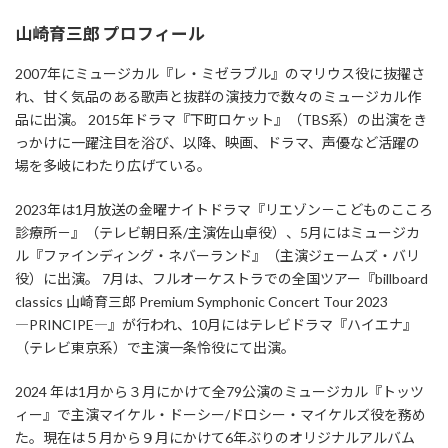
山崎育三郎 プロフィール
2007年にミュージカル『レ・ミゼラブル』のマリウス役に抜擢さ
れ、甘く気品のある歌声と抜群の演技力で数々のミュージカル作
品に出演。 2015年ドラマ『下町ロケット』（TBS系）の出演をき
っかけに一躍注目を浴び、以降、映画、ドラマ、声優など活躍の
場を多岐にわたり広げている。
2023年は1月放送の金曜ナイトドラマ『リエゾン－こどものこころ
診療所－』（テレビ朝日系/主演佐山卓役）、5月にはミュージカ
ル『ファインディング・ネバーランド』（主演ジェームズ・バリ
役）に出演。 7月は、フルオーケストラでの全国ツアー『billboard
classics 山崎育三郎 Premium Symphonic Concert Tour 2023
―PRINCIPE―』が行われ、10月にはテレビドラマ『ハイエナ』
（テレビ東京系）で主演一条怜役にて出演。
2024 年は1月から３月にかけて全79公演のミュージカル『トッツ
ィー』で主演マイケル・ドーシー/ドロシー・マイケルズ役を務め
た。現在は５月から９月にかけて6年ぶりのオリジナルアルバム