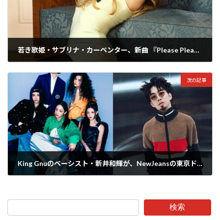
若き歌姫・サブリナ・カーペンター、新曲 『Please Please Please』で自身初の全米1位を獲得！前作『Espresso』も同チャートで4位にランクイン
2024年7月1日
次の記事
King Gnuのベーシスト・新井和輝が、NewJeansの東京ドーム公演リハーサルを直撃！その模様がJ-WAVEラジオ番組『SPARK』で7/2にオンエア
2024年7月1日
検索