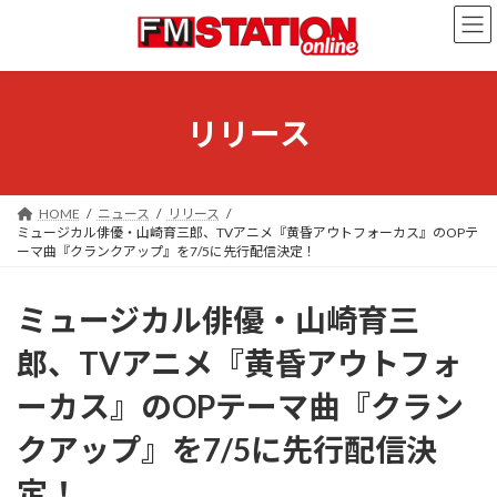
コ
ナ
ン
ビ
テ
ゲ
ン
ー
ツ
シ
へ
ョ
リリース
ス
ン
キ
に
ッ
移
プ
動
HOME
ニュース
リリース
ミュージカル俳優・山崎育三郎、TVアニメ『黄昏アウトフォーカス』のOPテ
ーマ曲『クランクアップ』を7/5に先行配信決定！
ミュージカル俳優・山崎育三
郎、TVアニメ『黄昏アウトフォ
ーカス』のOPテーマ曲『クラン
クアップ』を7/5に先行配信決
定！