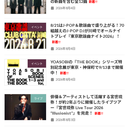
の新曲を含む全12曲
新着!!
2026年8月4日
8/21はJ-POP＆歌謡曲で盛り上がる！70
イベント
組越えのJ-POP DJが川崎でオールナイ
トプレイ『東京歌謡曲ナイト2026』！
新着!!
2026年8月4日
YOASOBIの『THE BOOK』シリーズ特
イベント
別記念展が東京・神保町で9/13まで開催
中！
新着!!
2026年8月4日
俳優＆アーティストして活躍する宮世琉
ライブ
弥！が約2年ぶりに開催したライブツア
ー『宮世琉弥 Live Tour 2026
“Illusionist”』を完走！
新着!!
2026年8月3日