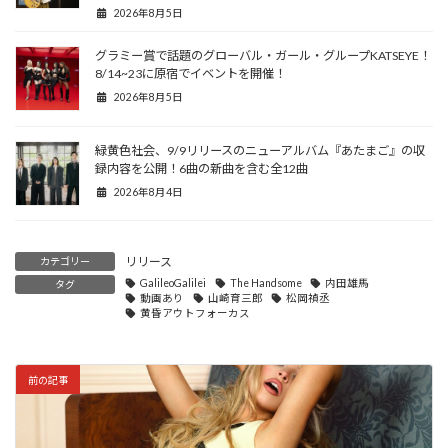
2026年8月5日
グラミー賞で話題のグローバル・ガール・グループKATSEYE！
8/14~23に原宿でイベントを開催！
2026年8月5日
緑黄色社会、9/9リリースのニューアルバム『あたまご』の収
録内容を公開！6曲の新曲を含む全12曲
2026年8月4日
リリース
カテゴリー
GalileoGalilei
The Handsome
内田雄馬
タグ
動画あり
山崎育三郎
松岡禎丞
黄昏アウトフォーカス
前の記事