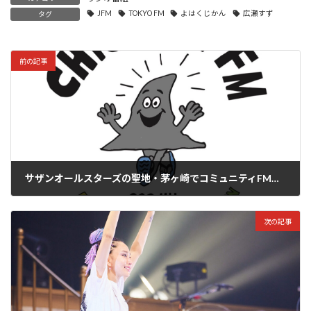
JFM
TOKYO FM
よはくじかん
広瀬すず
タグ
前の記事
サザンオールスターズの聖地・茅ヶ崎でコミュニティFM局『茅ヶ崎FM』が10/1(日)に開局!!
2023年9月24日
次の記事