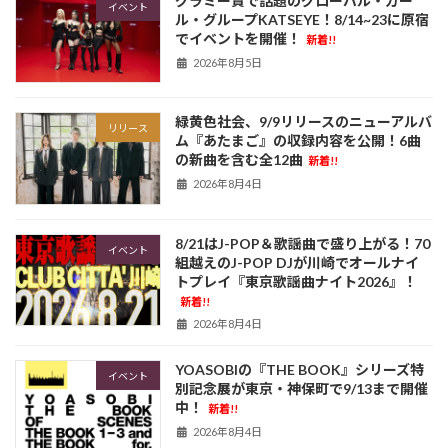
グラミー賞で話題のグローバル・ガー
イベント
ル・グループKATSEYE！8/14~23に原宿
でイベントを開催！
新着!!
2026年8月5日
緑黄色社会、9/9リリースのニューアルバ
リリース
ム『あたまご』の収録内容を公開！6曲
の新曲を含む全12曲
新着!!
2026年8月4日
8/21はJ-POP＆歌謡曲で盛り上がる！70
イベント
組越えのJ-POP DJが川崎でオールナイ
トプレイ『東京歌謡曲ナイト2026』！
新着!!
2026年8月4日
YOASOBIの『THE BOOK』シリーズ特
イベント
別記念展が東京・神保町で9/13まで開催
中！
新着!!
2026年8月4日