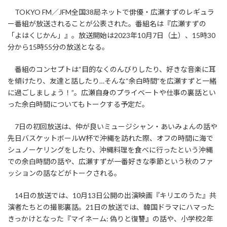
TOKYO FM／JFM全国38局ネットで俳優・広瀬すずのレギュラ
ー番組が放送されることが公表された。番組名は『広瀬すずの
「よはくじかん」』。放送開始は2023年10月7日（土）、15時30
分から15時55分の放送となる。
番組のコンセプトは“目的なくのんびりしたり、好きな音楽に耳
を傾けたり、友達と話したり…そんな“余白時間”を広瀬すずと一緒
に過ごしましょう！”。広瀬自身のプライベートや仕事の裏話とい
った余白時間についてもトークする予定だ。
7日の初回放送は、仲が良いミュージシャン・あいみょんの話や
先日バスケットボールW杯で沖縄を訪れた際、オフの時間に海で
シュノーケリングをしたり、沖縄料理を食べに行ったという沖縄
での余白時間の話や、広瀬すずが一番好きな季節という秋のファ
ッションの話などがトークされる。
14日の放送では、10月13日公開の出演映画『キリエのうた』共
演者たちとの撮影裏話。21日の放送では、韓国ドラマにハマった
きっかけとなった『マイネーム: 偽りと復讐』の話や、小学校2年