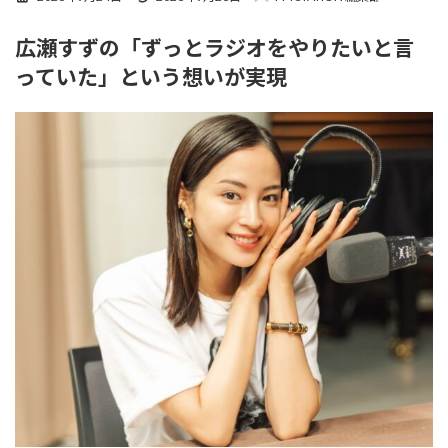
終
更
広瀬すずの「ずっとラジオをやりたいと言
新
日
っていた」という想いが実現
時
: