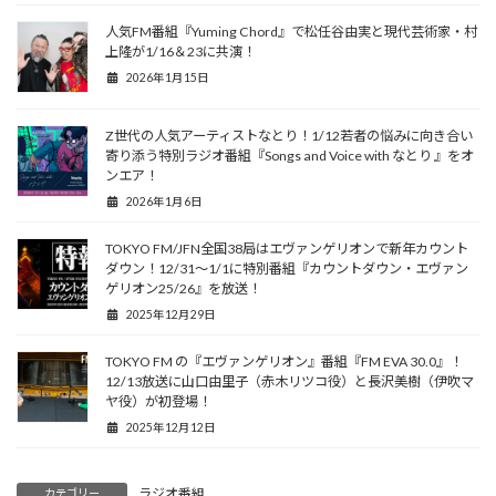
人気FM番組『Yuming Chord』で松任谷由実と現代芸術家・村
上隆が1/16＆23に共演！
2026年1月15日
Z世代の人気アーティストなとり！1/12若者の悩みに向き合い
寄り添う特別ラジオ番組『Songs and Voice with なとり 』をオ
ンエア！
2026年1月6日
TOKYO FM/JFN全国38局はエヴァンゲリオンで新年カウント
ダウン！12/31～1/1に特別番組『カウントダウン・エヴァン
ゲリオン25/26』を放送！
2025年12月29日
TOKYO FM の『エヴァンゲリオン』番組『FM EVA 30.0』！
12/13放送に山口由里子（赤木リツコ役）と長沢美樹（伊吹マ
ヤ役）が初登場！
2025年12月12日
ラジオ番組
カテゴリー