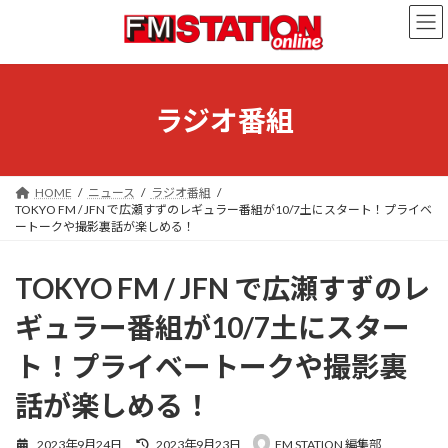
コ
ナ
ン
ビ
テ
ゲ
ン
ー
ツ
シ
へ
ョ
ラジオ番組
ス
ン
キ
に
ッ
移
プ
動
HOME
ニュース
ラジオ番組
TOKYO FM / JFN で広瀬すずのレギュラー番組が10/7土にスタート！プライベ
ートークや撮影裏話が楽しめる！
TOKYO FM / JFN で広瀬すずのレ
ギュラー番組が10/7土にスター
ト！プライベートークや撮影裏
話が楽しめる！
最
2023年9月24日
2023年9月23日
FM STATION 編集部