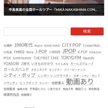
中島美嘉の全国ホールツアー『MIKA NAKASHIMA CONCERT TOUR 2023 YOU』の追加公演ファイナルのレポートが公開
2023年9月25日
検索
1980年代
CITY POP
Creepy Nuts
Ayase
40周年
BAND-MAID
JPOP
J-POP
FM802
ikura
J-WAVE
K-POP
King Gnu
DJ松永
TOKYO FM
Vaundy
THE FIRST TAKE
M!LK
SUPER BEAVER
YOASOBI
Z世代
いきものがかり
ガールズグループ
ちゃんみな
ガールズバンド
キタニタツヤ
キングヌー
クリーピーナッツ
シティ・ポップ
シンガーソングライター
ネオ・シティ・ポップ
動画あり
佐野勇斗
バウンディ
ヒップホップ
ラッパー
吉岡聖恵
塩﨑太智
宇多田ヒカル
小泉今日子
常田大希
幾田りら
昭和歌謡
緑黄色社会
長屋晴子