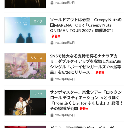
2026年8月7日
ソールドアウトは必至！Creepy Nutsの
ライブ
国内ARENA TOUR『Creepy Nuts
ONEMAN TOUR 2027』開催決定！
新着!!
2026年8月6日
SNSで絶大なる支持を得るナナヲアカ
リリース
リ！ダブルタイアップを収録した両A面
シングル「ボーイゼンガールズ / ∞劣等
星」を8/26にリリース！
新着!!
2026年8月6日
サンボマスター、東北ツアー『ロックン
ライブ
ロール デスティネーション in とうほく
「from ふくしま for ふくしま」』終演！
その模様が公開
新着!!
2026年8月5日