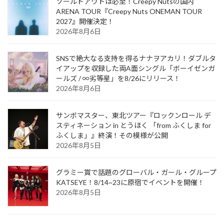
ソールドアウトは必至！Creepy Nutsの国内
ARENA TOUR『Creepy Nuts ONEMAN TOUR
2027』開催決定！
2026年8月6日
SNSで絶大なる支持を得るナナヲアカリ！ダブルタ
イアップを収録した両A面シングル「ボーイゼンガ
ールズ / ∞劣等星」を8/26にリリース！
2026年8月6日
サンボマスター、東北ツアー『ロックンロール デ
スティネーション in とうほく 「from ふくしま for
ふくしま」』終演！その模様が公開
2026年8月5日
グラミー賞で話題のグローバル・ガール・グループ
KATSEYE！8/14~23に原宿でイベントを開催！
2026年8月5日