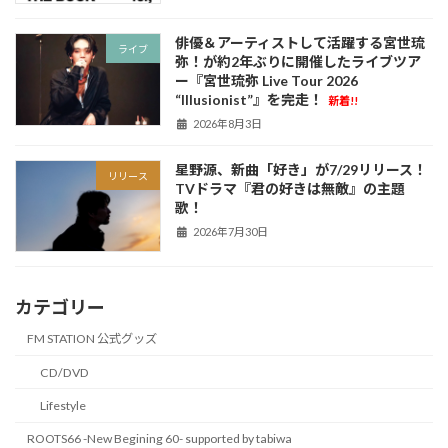
俳優＆アーティストして活躍する宮世琉
ライブ
弥！が約2年ぶりに開催したライブツア
ー『宮世琉弥 Live Tour 2026
“Illusionist”』を完走！
新着!!
2026年8月3日
星野源、新曲「好き」が7/29リリース！
リリース
TVドラマ『君の好きは無敵』の主題
歌！
2026年7月30日
カテゴリー
FM STATION 公式グッズ
CD/DVD
Lifestyle
ROOTS66 -New Begining 60- supported by tabiwa