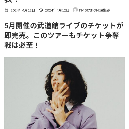
最
2024年4月12日
2024年4月12日
FM STATION 編集部
終
更
5月開催の武道館ライブのチケットが
新
日
即完売。このツアーもチケット争奪
時
:
戦は必至！