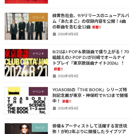
緑黄色社会、9/9リリースのニューアルバ
リリース
ム『あたまご』の収録内容を公開！6曲
の新曲を含む全12曲
新着!!
2026年8月4日
8/21はJ-POP＆歌謡曲で盛り上がる！70
イベント
組越えのJ-POP DJが川崎でオールナイ
トプレイ『東京歌謡曲ナイト2026』！
新着!!
2026年8月4日
YOASOBIの『THE BOOK』シリーズ特
イベント
別記念展が東京・神保町で9/13まで開催
中！
新着!!
2026年8月4日
俳優＆アーティストして活躍する宮世琉
ライブ
弥！が約2年ぶりに開催したライブツア