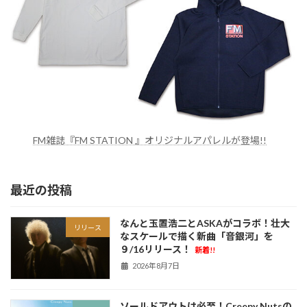
FM雑誌『FM STATION 』オリジナルアパレルが登場!!
最近の投稿
なんと玉置浩二とASKAがコラボ！壮大
リリース
なスケールで描く新曲「音銀河」を
９/16リリース！
新着!!
2026年8月7日
ソールドアウトは必至！Creepy Nutsの