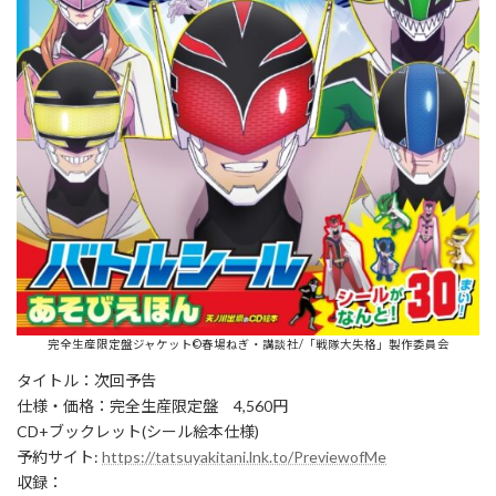
完全生産限定盤ジャケット©春場ねぎ・講談社/「戦隊大失格」製作委員会
タイトル：次回予告
仕様・価格：完全生産限定盤 4,560円
CD+ブックレット(シール絵本仕様)
予約サイト:
https://tatsuyakitani.lnk.to/PreviewofMe
収録：