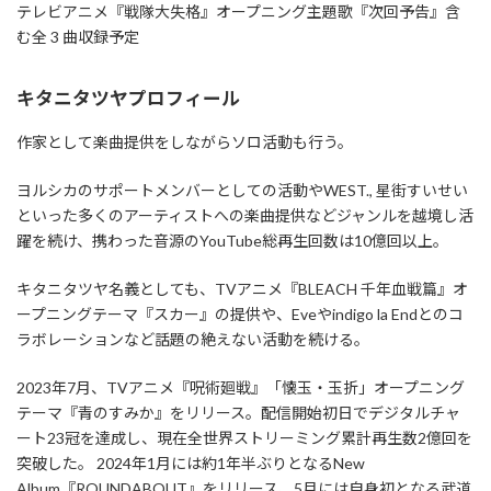
テレビアニメ『戦隊大失格』オープニング主題歌『次回予告』含
む全 3 曲収録予定
キタニタツヤプロフィール
作家として楽曲提供をしながらソロ活動も行う。
ヨルシカのサポートメンバーとしての活動やWEST., 星街すいせい
といった多くのアーティストへの楽曲提供などジャンルを越境し活
躍を続け、携わった音源のYouTube総再生回数は10億回以上。
キタニタツヤ名義としても、TVアニメ『BLEACH 千年血戦篇』オ
ープニングテーマ『スカー』の提供や、Eveやindigo la Endとのコ
ラボレーションなど話題の絶えない活動を続ける。
2023年7月、TVアニメ『呪術廻戦』「懐玉・玉折」オープニング
テーマ『青のすみか』をリリース。配信開始初日でデジタルチャ
ート23冠を達成し、現在全世界ストリーミング累計再生数2億回を
突破した。 2024年1月には約1年半ぶりとなるNew
Album『ROUNDABOUT』をリリース、5月には自身初となる武道