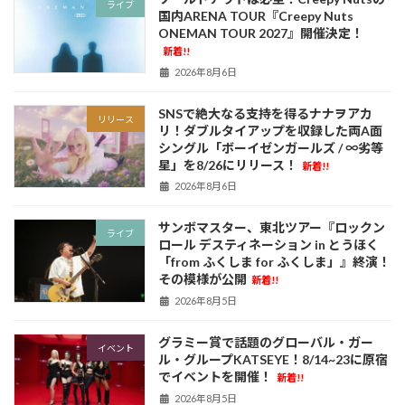
ライブ
国内ARENA TOUR『Creepy Nuts
ONEMAN TOUR 2027』開催決定！
新着!!
2026年8月6日
SNSで絶大なる支持を得るナナヲアカ
リリース
リ！ダブルタイアップを収録した両A面
シングル「ボーイゼンガールズ / ∞劣等
星」を8/26にリリース！
新着!!
2026年8月6日
サンボマスター、東北ツアー『ロックン
ライブ
ロール デスティネーション in とうほく
「from ふくしま for ふくしま」』終演！
その模様が公開
新着!!
2026年8月5日
グラミー賞で話題のグローバル・ガー
イベント
ル・グループKATSEYE！8/14~23に原宿
でイベントを開催！
新着!!
2026年8月5日