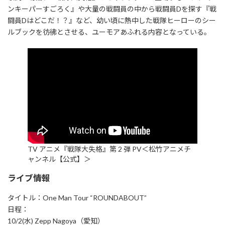
ンキーパーすごろく』や大量の戦闘員の中から戦闘員Dを探す『戦
闘員Dはどこだ！？』など、幼い頃に熱中した戦隊ヒーローのシー
ルブックを彷彿とさせる、ユーモアあふれる内容となっている。
TV アニメ『戦隊大失格』第 2 弾 PV＜松竹アニメチ
ャンネル【公式】＞
ライブ情報
タイトル：One Man Tour “ROUNDABOUT”
日程：
10/2(水) Zepp Nagoya（愛知）