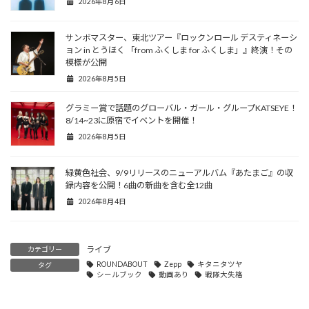
2026年8月6日
サンボマスター、東北ツアー『ロックンロール デスティネーシ
ョン in とうほく 「from ふくしま for ふくしま」』終演！その
模様が公開
2026年8月5日
グラミー賞で話題のグローバル・ガール・グループKATSEYE！
8/14~23に原宿でイベントを開催！
2026年8月5日
緑黄色社会、9/9リリースのニューアルバム『あたまご』の収
録内容を公開！6曲の新曲を含む全12曲
2026年8月4日
ライブ
カテゴリー
ROUNDABOUT
Zepp
キタニタツヤ
タグ
シールブック
動画あり
戦隊大失格