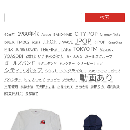
2024年4月12日
検索
1980年代
CITY POP
Creepy Nuts
Ayase
40周年
BAND-MAID
JPOP
J-POP
FM802
ikura
J-WAVE
K-POP
King Gnu
DJ松永
TOKYO FM
Vaundy
THE FIRST TAKE
M!LK
SUPER BEAVER
YOASOBI
Z世代
いきものがかり
ガールズグループ
ちゃんみな
ガールズバンド
キタニタツヤ
キングヌー
クリーピーナッツ
シティ・ポップ
シンガーソングライター
ネオ・シティ・ポップ
動画あり
佐野勇斗
バウンディ
ヒップホップ
ラッパー
吉岡聖恵
塩﨑太智
宇多田ヒカル
小泉今日子
常田大希
幾田りら
昭和歌謡
緑黄色社会
長屋晴子