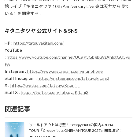
館ライブ『キタニタツヤ 10th Anniversary Live 彼は天井から見て
いる』を開催する。
キタニタツヤ 公式サイト＆SNS
HP :
https://tatsuyakitani.com/
YouTube
:
https://www.youtube.com/channel/UCgP3GbgbuVzAhlctGU5yu
PA
Instagram :
https://www.instagram.com/inunohone
Staff Instagram :
https://instagram.com/tatsuyakitani2
X :
https://twitter.com/TatsuyaKitani
Staff X :
https://twitter.com/TatsuyaKitani2
関連記事
ソールドアウトは必至！Creepy Nutsの国内ARENA
TOUR『Creepy Nuts ONEMAN TOUR 2027』開催決定！