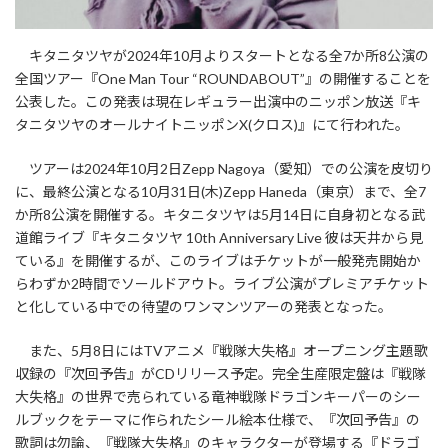
キタニタツヤが2024年10月よりスタートとなる全7か所8公演の
全国ツアー『One Man Tour “ROUNDABOUT”』の開催することを
公表した。この発表は現在レギュラー出演中のニッポン放送『キ
タニタツヤのオールナイトニッポンX(クロス)』にて行われた。
ツアーは2024年10月2日Zepp Nagoya（愛知）での公演を皮切り
に、最終公演となる10月31日(木)Zepp Haneda（東京）まで、全7
か所8公演を開催する。キタニタツヤは5月14日に自身初となる武
道館ライブ『キタニタツヤ 10th Anniversary Live 彼は天井から見
ている』を開催するが、このライブはチケットが一般発売開始か
らわずか2時間でソールドアウト。ライブ公演がプレミアチケット
と化している中での待望のワンマンツアーの発表となった。
また、5月8日にはTVアニメ『戦隊大失格』オープニング主題歌
収録の『次回予告』がCDリリース予定。完全生産限定盤は『戦隊
大失格』の世界で売られている竜神戦隊ドラゴンキーパーのシー
ルブックをテーマに作られたシール絵本仕様で、『次回予告』の
歌詞は勿論、『戦隊大失格』のキャラクターが登場する『ドラゴ