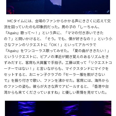
MCタイムには、会場のファンからかかる声にきさくに応えて交
流を図っていたのも印象的だった。男の子の「しーちゃん、
『Again』歌って～！」という声に、「ママの付き添いできた
の？」と問いかけると、「そう。でも、僕が好きなの！」という小
さなファンのリクエストに「OK！」といってアカペラで
『Again』をワンコーラス歌ってみせた。「夏の曲がききたい！」
というリクエストに、ピアノの澤近が聞き覚えのあるリズムをき
ずみだすと、客席も大興奮で手拍子。工藤は笑って「リクエストコ
ーナーではない！」と言いながらも、マイクスタンドにマイクを
セットすると、おニャン子クラブの『セーラー服を脱がさない
で』を振り付きで歌い、ファンを沸かせた。客席には、海外から
のファンの姿も。彼らが大きな声でアピールすると、「香港や台
湾からも来てくださっていますね」と優しい表情を見せていた。