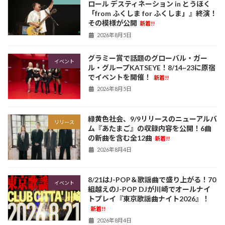
ロール デスティネーション in とうほく
「from ふくしま for ふくしま」』終演！
その模様が公開
新着!!
2026年8月5日
グラミー賞で話題のグローバル・ガー
イベント
ル・グループKATSEYE！8/14~23に原宿
でイベントを開催！
新着!!
2026年8月5日
緑黄色社会、9/9リリースのニューアルバ
リリース
ム『あたまご』の収録内容を公開！6曲
の新曲を含む全12曲
新着!!
2026年8月4日
8/21はJ-POP＆歌謡曲で盛り上がる！70
イベント
組越えのJ-POP DJが川崎でオールナイ
トプレイ『東京歌謡曲ナイト2026』！
新着!!
2026年8月4日