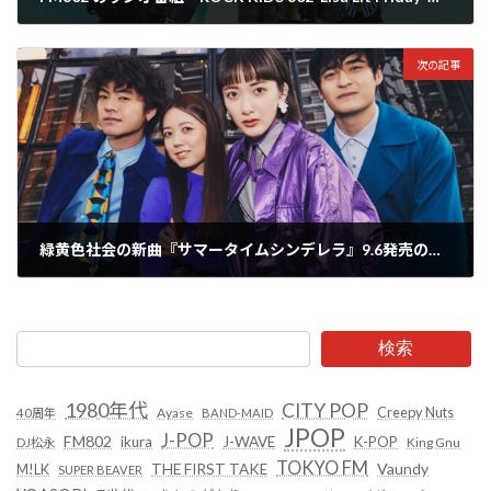
2023年8月30日
次の記事
緑黄色社会の新曲『サマータイムシンデレラ』9.6発売の初回生産限定盤Blu-ray情報と『Starry Drama』ライブ映像が公開！
2023年8月31日
検索
1980年代
CITY POP
Creepy Nuts
Ayase
40周年
BAND-MAID
JPOP
J-POP
FM802
ikura
J-WAVE
K-POP
King Gnu
DJ松永
TOKYO FM
Vaundy
THE FIRST TAKE
M!LK
SUPER BEAVER