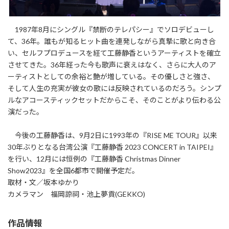
1987年8月にシングル『禁断のテレパシー』でソロデビューし
て、36年。誰もが知るヒット曲を連発しながら真摯に歌と向き合
い、セルフプロデュースを経て工藤静香というアーティストを確立
させてきた。36年経った今も歌声に衰えはなく、さらに大人のア
ーティストとしての余裕と艶が増している。その優しさと強さ、
そして人生の充実が彼女の歌には反映されているのだろう。シンプ
ルなアコースティックセットだからこそ、そのことがより伝わる公
演だった。
今後の工藤静香は、9月2日に1993年の『RISE ME TOUR』以来
30年ぶりとなる台湾公演『工藤静香 2023 CONCERT in TAIPEI』
を行い、12月には恒例の『工藤静香 Christmas Dinner
Show2023』を全国6都市で開催予定だ。
取材・文／坂本ゆかり
カメラマン 福岡諒祠・池上夢貢(GEKKO)
作品情報