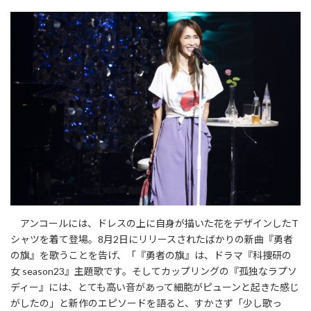
アンコールには、ドレスの上に自身が描いた花をデザインしたT
シャツを着て登場。8月2日にリリースされたばかりの新曲『勇者
の旗』を歌うことを告げ、「『勇者の旗』は、ドラマ『科捜研の
女 season23』主題歌です。そしてカップリングの『孤独なラプソ
ディー』には、とても高い音があって細胞がピューンと起きた感じ
がしたの」と新作のエピソードを語ると、すかさず「少し歌っ