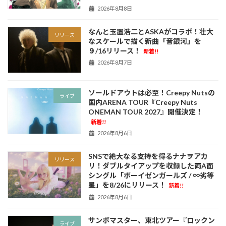
2026年8月8日
なんと玉置浩二とASKAがコラボ！壮大
リリース
なスケールで描く新曲「音銀河」を
９/16リリース！
新着!!
2026年8月7日
ソールドアウトは必至！Creepy Nutsの
ライブ
国内ARENA TOUR『Creepy Nuts
ONEMAN TOUR 2027』開催決定！
新着!!
2026年8月6日
SNSで絶大なる支持を得るナナヲアカ
リリース
リ！ダブルタイアップを収録した両A面
シングル「ボーイゼンガールズ / ∞劣等
星」を8/26にリリース！
新着!!
2026年8月6日
サンボマスター、東北ツアー『ロックン
ライブ