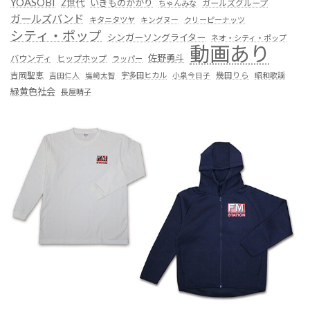
YOASOBI
Z世代
いきものがかり
ガールズグループ
ちゃんみな
ガールズバンド
キタニタツヤ
キングヌー
クリーピーナッツ
シティ・ポップ
シンガーソングライター
ネオ・シティ・ポップ
動画あり
佐野勇斗
バウンディ
ヒップホップ
ラッパー
吉岡聖恵
吉田仁人
塩﨑太智
宇多田ヒカル
小泉今日子
幾田りら
昭和歌謡
緑黄色社会
長屋晴子