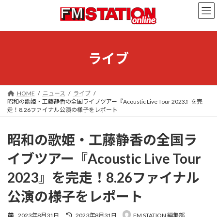
コ
ナ
ン
ビ
テ
ゲ
ン
ー
ツ
シ
へ
ョ
ライブ
ス
ン
キ
に
ッ
移
プ
動
HOME
ニュース
ライブ
昭和の歌姫・工藤静香の全国ライブツアー『Acoustic Live Tour 2023』を完
走！8.26ファイナル公演の様子をレポート
昭和の歌姫・工藤静香の全国ラ
イブツアー『Acoustic Live Tour
2023』を完走！8.26ファイナル
公演の様子をレポート
最
2023年8月31日
2023年8月31日
FM STATION 編集部