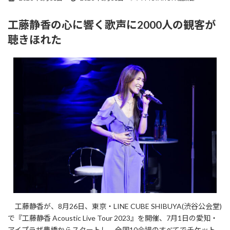
終
更
工藤静香の心に響く歌声に2000人の観客が
新
日
聴きほれた
時
:
工藤静香が、8月26日、東京・LINE CUBE SHIBUYA(渋谷公会堂)
で『工藤静香 Acoustic Live Tour 2023』を開催、7月1日の愛知・
アイプラザ豊橋からスタートし、全国10会場のすべてでチケット