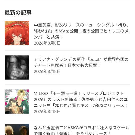
最新の記事
中島美嘉、8/26リリースのニューシングル「祈り、
終われば」のMVを公開！夜の公園でヒトリエのメ
ンバーと共演！
2026年8月8日
アリアナ・グランデ の新作『petal』が世界各国の
チャートを席巻！日本でも大反響！
2026年8月8日
M!LKの『モー烈モー進！リリースプロジェクト
2026』のラストを飾る！佐野勇斗と吉田仁人のユ
ニット曲「罪と罰と雨とキス」が8/3にリリース！
2026年8月8日
なんと玉置浩二とASKAがコラボ！壮大なスケール
で描く新曲「音銀河」を９/16リリース！