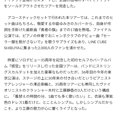
をソールドアウトさせたツアーを完走した。
アコースティックセットで行われた本ツアーでは、これまでのヒ
ット曲はもちろん、敬愛する中島ゆみきのカバーから、自身が作
詞を手掛けた最新曲『勇者の旗』までの17曲を熱唱。ファイナル
公演では、ピアノの伴奏でおニャン子クラブのデビュー曲『セー
ラー服を脱がさないで』を歌うサプライズもあり、LINE CUBE
SHIBUYAに集まった2,000人のファンを沸かせた。
昨夏にソロデビュー35周年を記念した初のセルフカバーアルバ
ム『感受』をリリースし行った全国ツアーは、バンドにストリン
グスカルテットを加えた豪華なものだったが、36年目の今年の東
京公演は、ステージの上に30年来の付き合いだというピアニスト
でアレンジャーの澤近泰輔と、35周年ツアーにも帯同したヴァイ
オリニストのクラッシャー木村と工藤静香の3人だけという構成
に。「着替えの時間の分、1曲でも多く歌いたい」と、衣装も薄紫
色のドレス1着だけと、とことんシンプル。しかしシンプルだから
こそ、より工藤の歌力が心に響くライブとなった。