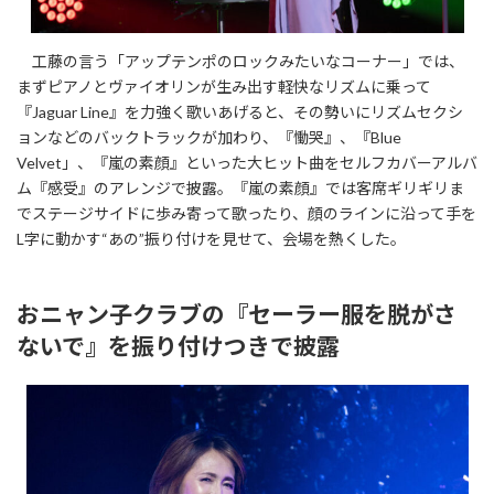
工藤の言う「アップテンポのロックみたいなコーナー」では、
まずピアノとヴァイオリンが生み出す軽快なリズムに乗って
『Jaguar Line』を力強く歌いあげると、その勢いにリズムセクシ
ョンなどのバックトラックが加わり、『慟哭』、『Blue
Velvet」、『嵐の素顔』といった大ヒット曲をセルフカバーアルバ
ム『感受』のアレンジで披露。『嵐の素顔』では客席ギリギリま
でステージサイドに歩み寄って歌ったり、顔のラインに沿って手を
L字に動かす“あの”振り付けを見せて、会場を熱くした。
おニャン子クラブの『セーラー服を脱がさ
ないで』を振り付けつきで披露