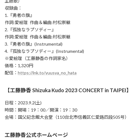
主題歌）
収録曲：
1.『勇者の旗』
作詞:愛絵理 作曲＆編曲:村松崇継
2.『孤独なラプソディー』
作詞:愛絵理 作曲＆編曲:村松崇継
3.『勇者の旗』(Instrumental)
4.『孤独なラプソディー』(Instrumental)
※愛絵理（工藤静香の作詞家名）
価格：1,320円
配信：
https://lnk.to/yuusya_no_hata
【工藤静香 Shizuka Kudo 2023 CONCERT in TAIPEI】
日程：2023.9.2(土)
時間：開場：19：00／開演：19：30
会場：国父記念館大会堂（110台北市信義区仁愛路四段505号）
工藤静香公式ホームページ