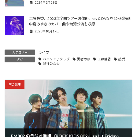
2024年3月29日
工藤静香、2023年全国ツアー映像Blu-ray & DVD を12/6発売!!
中島みゆきのカバー曲や台湾公演も収録
2023年10月17日
ライブ
カテゴリー
おニャン子クラブ
勇者の旗
工藤静香
感受
タグ
渋谷公会堂
前の記事
FM802 のラジオ番組『ROCK KIDS 802-Lisa Lit Friday-』公開収録にリスナー100組200名ご招待！ゲストはマカロニえんぴつのはっとり