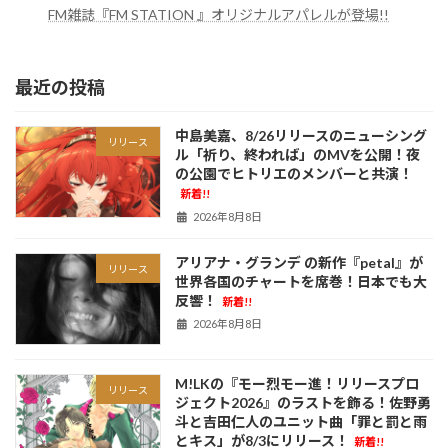
FM雑誌『FM STATION 』オリジナルアパレルが登場!!
最近の投稿
中島美嘉、8/26リリースのニューシング
リリース
ル「祈り、終われば」のMVを公開！夜
の公園でヒトリエのメンバーと共演！
新着!!
2026年8月8日
アリアナ・グランデ の新作『petal』が
リリース
世界各国のチャートを席巻！日本でも大
反響！
新着!!
2026年8月8日
M!LKの『モー烈モー進！リリースプロ
リリース
ジェクト2026』のラストを飾る！佐野勇
斗と吉田仁人のユニット曲「罪と罰と雨
とキス」が8/3にリリース！
新着!!