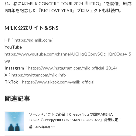
れ、春には”M!LK CONCERT TOUR 2024『HERO』” を開催。結成
9周年を記念した『BIG LOVE YEAR』プロジェクトも継続中。
M!LK 公式サイト＆SNS
HP：
https://sd-milk.com/
YouTube：
https://www.youtube.com/channel/UCHqQCpqvSOcHQr6Oqa4_5
wg
Instagram：
https://www.instagram.com/milk_official_2014/
X：
https://twitter.com/milk_info
TikTok：
https://www.tiktok.com/@milk_official
関連記事
ソールドアウトは必至！Creepy Nutsの国内ARENA
TOUR『Creepy Nuts ONEMAN TOUR 2027』開催決定！
2026年8月6日