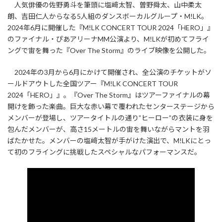
人気俳優の佐野勇斗を筆頭に塩﨑太智、曽野舜太、山中柔太
朗、吉田仁人からなる5人組のダンスボーカルグループ・M!LK。
2024年6月に開催した『M!LK CONCERT TOUR 2024「HERO」』
のファイナル・ぴあアリーナMM公演より、M!LKが初めてフライ
ングで宙を舞った『Over The Storm』のライブ映像を公開した。
2024年の3月から6月にかけて開催され、全公演のチケットがソ
ールドアウトした全国ツアー『M!LK CONCERT TOUR
2024「HERO」』。『Over The Storm』はツアーファイナルの幕
開けを飾った楽曲。巨大な赤い幕で覆われたセンターステージから
メンバーが登場し、ツアータイトルの通り”ヒーロー”の衣装に身を
包んだメンバーが、高さ15メートルの宙を舞いながらマントを羽
ばたかせた。メンバーの塩﨑太智が手がけた演出で、M!LKにとっ
て初のフライングに挑戦したスペシャルなパフォーマンスだ。