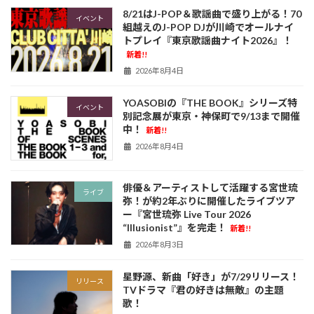
8/21はJ-POP＆歌謡曲で盛り上がる！70
イベント
組越えのJ-POP DJが川崎でオールナイ
トプレイ『東京歌謡曲ナイト2026』！
新着!!
2026年8月4日
YOASOBIの『THE BOOK』シリーズ特
イベント
別記念展が東京・神保町で9/13まで開催
中！
新着!!
2026年8月4日
俳優＆アーティストして活躍する宮世琉
ライブ
弥！が約2年ぶりに開催したライブツア
ー『宮世琉弥 Live Tour 2026
“Illusionist”』を完走！
新着!!
2026年8月3日
星野源、新曲「好き」が7/29リリース！
リリース
TVドラマ『君の好きは無敵』の主題
歌！