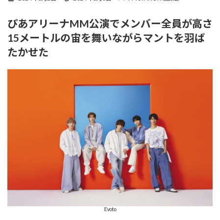
終
更
ぴあアリーナMM公演でメンバー全員が高さ
新
日
15メートルの宙を舞いながらマントを羽ば
時
:
たかせた
Evoto