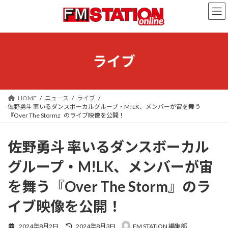
コ
ナ
ン
ビ
テ
ゲ
ン
ー
ツ
シ
へ
ョ
ライブ
ス
ン
キ
に
ッ
移
プ
動
HOME
ニュース
ライブ
佐野勇斗 率いるダンスボーカルグループ・M!LK、メンバーが宙を舞う
『Over The Storm』のライブ映像を公開！
佐野勇斗 率いるダンスボーカル
グループ・M!LK、メンバーが宙
を舞う『Over The Storm』のラ
イブ映像を公開！
最
2024年8月2日
2024年8月3日
FM STATION 編集部