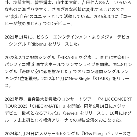
斗、塩﨑太智、曽野舜太、山中柔太朗、吉田仁人の5人。いろいろ
なものに混ざりやすく、さまざまな形状に変化することのでき
る“変幻自在”のユニットとして活動している。2015年3月に『コー
ヒーが飲めません』でCDデビュー。
2021年11月に、ビクターエンタテインメントよりメジャーデビュ
ーシングル『Ribbon』をリリースした。
2022年2月に配信シングル『HIKARI』を発表し、同月に神奈川・
パシフィコ横浜 国立大ホールでワンマンライブを開催。同年8月シ
ングル『奇跡が空に恋を響かせた』でオリコン週間シングルラン
キング1位を獲得。2022年11月にNew Single『STARS』をリリー
ス。
2023年春、自身最大動員数のコンサートツアー『M!LK CONCERT
TOUR 2023「CHECKMATE」』を開催。同年6月14日にメジャー
デビュー後初となるアルバム『Jewel』をリリースし、10月にはグ
ループ史上初となる横浜アリーナでの単独公演をおこなった。
2024年1月24日にメジャー4thシングル『Kiss Plan』がリリースさ