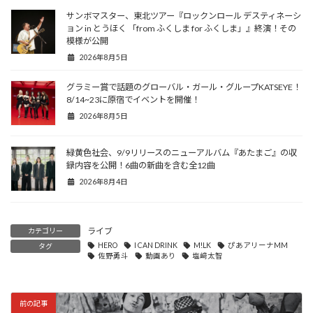
サンボマスター、東北ツアー『ロックンロール デスティネーシ
ョン in とうほく 「from ふくしま for ふくしま」』終演！その
模様が公開
2026年8月5日
グラミー賞で話題のグローバル・ガール・グループKATSEYE！
8/14~23に原宿でイベントを開催！
2026年8月5日
緑黄色社会、9/9リリースのニューアルバム『あたまご』の収
録内容を公開！6曲の新曲を含む全12曲
2026年8月4日
ライブ
カテゴリー
HERO
I CAN DRINK
M!LK
ぴあアリーナMM
タグ
佐野勇斗
動画あり
塩﨑太智
前の記事