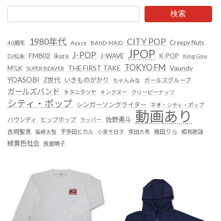
検索
1980年代
CITY POP
Creepy Nuts
Ayase
40周年
BAND-MAID
JPOP
J-POP
FM802
ikura
J-WAVE
K-POP
King Gnu
DJ松永
TOKYO FM
Vaundy
THE FIRST TAKE
M!LK
SUPER BEAVER
YOASOBI
Z世代
いきものがかり
ガールズグループ
ちゃんみな
ガールズバンド
キタニタツヤ
キングヌー
クリーピーナッツ
シティ・ポップ
シンガーソングライター
ネオ・シティ・ポップ
動画あり
佐野勇斗
バウンディ
ヒップホップ
ラッパー
吉岡聖恵
塩﨑太智
宇多田ヒカル
小泉今日子
常田大希
幾田りら
昭和歌謡
緑黄色社会
長屋晴子