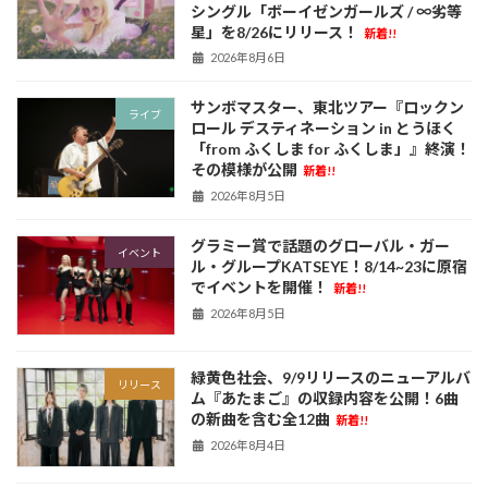
シングル「ボーイゼンガールズ / ∞劣等
星」を8/26にリリース！
新着!!
2026年8月6日
サンボマスター、東北ツアー『ロックン
ライブ
ロール デスティネーション in とうほく
「from ふくしま for ふくしま」』終演！
その模様が公開
新着!!
2026年8月5日
グラミー賞で話題のグローバル・ガー
イベント
ル・グループKATSEYE！8/14~23に原宿
でイベントを開催！
新着!!
2026年8月5日
緑黄色社会、9/9リリースのニューアルバ
リリース
ム『あたまご』の収録内容を公開！6曲
の新曲を含む全12曲
新着!!
2026年8月4日