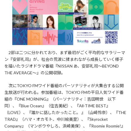
2部は二つに分かれており、まず最初がごく平均的なサラリーマ
ン『安部礼司』が、社会の荒波に揉まれながら成長していく様子
を描いたラジオドラマ番組『NISSAN あ、安部礼司～BEYOND
THE AVERAGE～』の公開収録。
次にTOKYO FMワイド番組のパーソナリティが大集合する公開
生放送が行われる。参加番組は、TOKYO FMの平日人気ワイド番
組の『ONE MORNING』（パーソナリティ：吉田明世 以下
同）、『Blue Ocean』（住吉美紀）、『All-TIME BEST』
（LOVE）、『誰かに話したかったこと。 』（山崎怜奈）、『THE
TRAD』（ハマ・オカモト、中川絵美里）、『Skyrocket
Company』（マンボウやしろ、浜崎美保）、『Roomie Roomie!』