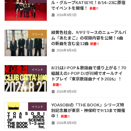
ル・グループKATSEYE！8/14~23に原宿
でイベントを開催！
新着!!
2026年8月5日
緑黄色社会、9/9リリースのニューアルバ
リリース
ム『あたまご』の収録内容を公開！6曲
の新曲を含む全12曲
新着!!
2026年8月4日
8/21はJ-POP＆歌謡曲で盛り上がる！70
イベント
組越えのJ-POP DJが川崎でオールナイ
トプレイ『東京歌謡曲ナイト2026』！
新着!!
2026年8月4日
YOASOBIの『THE BOOK』シリーズ特
イベント
別記念展が東京・神保町で9/13まで開催
中！
新着!!
2026年8月4日