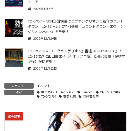
ンエア！
2026年1月6日
TOKYO FM/JFN全国38局はエヴァンゲリオンで新年カウント
ダウン！12/31～1/1に特別番組『カウントダウン・エヴァン
ゲリオン25/26』を放送！
2025年12月29日
TOKYO FM の『エヴァンゲリオン』番組『FM EVA 30.0』！
12/13放送に山口由里子（赤木リツコ役）と長沢美樹（伊吹マ
ヤ役）が初登場！
2025年12月12日
イベント
カテゴリー
BEYOND THE AVERAGE
flumpool
ONE MORNING
タグ
TOKYO FM
安部礼司
渋谷音楽祭
前の記事