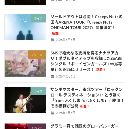
ソールドアウトは必至！Creepy Nutsの
ライブ
国内ARENA TOUR『Creepy Nuts
ONEMAN TOUR 2027』開催決定！
新着!!
2026年8月6日
SNSで絶大なる支持を得るナナヲアカ
リリース
リ！ダブルタイアップを収録した両A面
シングル「ボーイゼンガールズ / ∞劣等
星」を8/26にリリース！
新着!!
2026年8月6日
サンボマスター、東北ツアー『ロックン
ライブ
ロール デスティネーション in とうほく
「from ふくしま for ふくしま」』終演！
その模様が公開
新着!!
2026年8月5日
グラミー賞で話題のグローバル・ガー
イベント