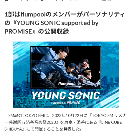
終
更
1部はflumpoolのメンバーがパーソナリティ
新
日
の『YOUNG SONIC supported by
時
:
PROMISE』の公開収録
FM局のTOKYO FMは、2023年10月22日に『TOKYO FM リスナ
ー感謝祭 in 渋谷音楽祭2023』を東京・渋谷にある『LINE CUBE
SHIBUYA』にて開催することを発表した。