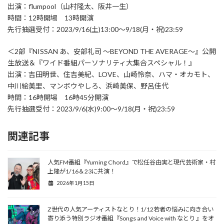
出演：flumpool（山村隆太、阪井一生）
時間：12時開場 13時開演
先行抽選受付：2023/9/16(土)13:00～9/18(月・祝)23:59
＜2部『NISSAN あ、安部礼司 ～BEYOND THE AVERAGE～』公開
生放送＆『ワイド番組パーソナリティ大集合スペシャル！』
出演：吉田明世、住吉美紀、LOVE、山崎怜奈、ハマ・オカモト、
中川絵美里、マンボウやしろ、浜崎美保、野呂佳代
時間：16時開場 16時45分開演
先行抽選受付：2023/9/6(水)9:00～9/18(月・祝)23:59
関連記事
人気FM番組『Yuming Chord』で松任谷由実と現代芸術家・村
上隆が1/16＆23に共演！
2026年1月15日
Z世代の人気アーティストなとり！1/12若者の悩みに向き合い
寄り添う特別ラジオ番組『Songs and Voice with なとり 』をオ