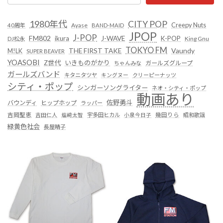
1980年代
CITY POP
Creepy Nuts
Ayase
40周年
BAND-MAID
JPOP
J-POP
FM802
ikura
J-WAVE
K-POP
King Gnu
DJ松永
TOKYO FM
Vaundy
THE FIRST TAKE
M!LK
SUPER BEAVER
YOASOBI
Z世代
いきものがかり
ガールズグループ
ちゃんみな
ガールズバンド
キタニタツヤ
キングヌー
クリーピーナッツ
シティ・ポップ
シンガーソングライター
ネオ・シティ・ポップ
動画あり
佐野勇斗
バウンディ
ヒップホップ
ラッパー
吉岡聖恵
吉田仁人
塩﨑太智
宇多田ヒカル
小泉今日子
幾田りら
昭和歌謡
緑黄色社会
長屋晴子