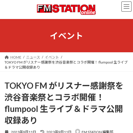
コ
ナ
ン
ビ
テ
ゲ
ン
ー
ツ
シ
へ
ョ
イベント
ス
ン
キ
に
ッ
移
プ
動
HOME
ニュース
イベント
TOKYO FM がリスナー感謝祭を渋谷音楽祭とコラボ開催！ flumpool 生ライブ
＆ドラマ公開収録あり
TOKYO FM がリスナー感謝祭を
渋谷音楽祭とコラボ開催！
flumpool 生ライブ＆ドラマ公開
収録あり
最
2023年9月11日
2023年9月11日
FM STATION 編集部