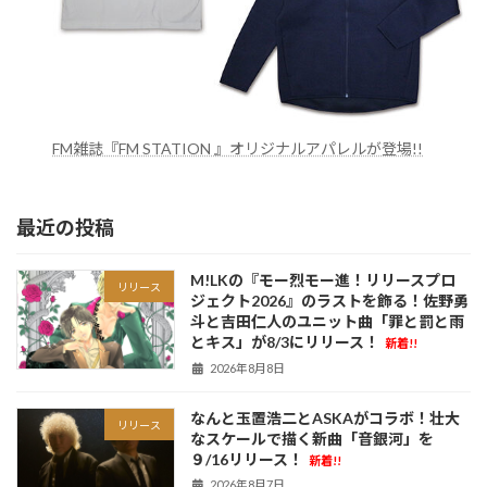
FM雑誌『FM STATION 』オリジナルアパレルが登場!!
最近の投稿
M!LKの『モー烈モー進！リリースプロ
リリース
ジェクト2026』のラストを飾る！佐野勇
斗と吉田仁人のユニット曲「罪と罰と雨
とキス」が8/3にリリース！
新着!!
2026年8月8日
なんと玉置浩二とASKAがコラボ！壮大
リリース
なスケールで描く新曲「音銀河」を
９/16リリース！
新着!!
2026年8月7日