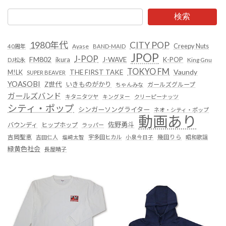
検索
1980年代
CITY POP
Creepy Nuts
Ayase
40周年
BAND-MAID
JPOP
J-POP
FM802
ikura
J-WAVE
K-POP
King Gnu
DJ松永
TOKYO FM
Vaundy
THE FIRST TAKE
M!LK
SUPER BEAVER
YOASOBI
Z世代
いきものがかり
ガールズグループ
ちゃんみな
ガールズバンド
キタニタツヤ
キングヌー
クリーピーナッツ
シティ・ポップ
シンガーソングライター
ネオ・シティ・ポップ
動画あり
佐野勇斗
バウンディ
ヒップホップ
ラッパー
吉岡聖恵
吉田仁人
塩﨑太智
宇多田ヒカル
小泉今日子
幾田りら
昭和歌謡
緑黄色社会
長屋晴子