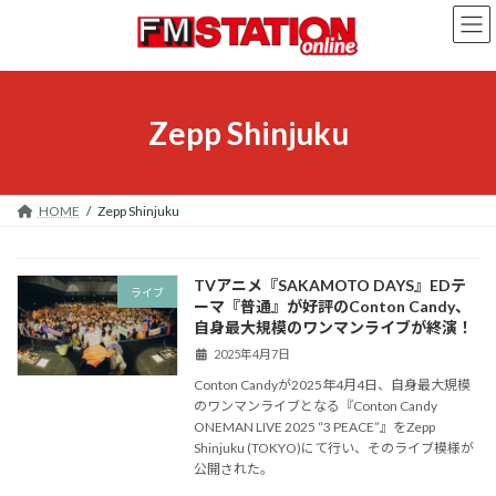
コ
ナ
ン
ビ
テ
ゲ
ン
ー
ツ
シ
へ
ョ
Zepp Shinjuku
ス
ン
キ
に
ッ
移
プ
動
HOME
Zepp Shinjuku
TVアニメ『SAKAMOTO DAYS』EDテ
ライブ
ーマ『普通』が好評のConton Candy、
自身最大規模のワンマンライブが終演！
2025年4月7日
Conton Candyが2025年4月4日、自身最大規模
のワンマンライブとなる『Conton Candy
ONEMAN LIVE 2025 “3 PEACE”』をZepp
Shinjuku (TOKYO)にて行い、そのライブ模様が
公開された。