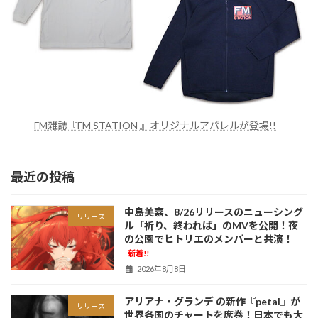
FM雑誌『FM STATION 』オリジナルアパレルが登場!!
最近の投稿
中島美嘉、8/26リリースのニューシング
リリース
ル「祈り、終われば」のMVを公開！夜
の公園でヒトリエのメンバーと共演！
新着!!
2026年8月8日
アリアナ・グランデ の新作『petal』が
リリース
世界各国のチャートを席巻！日本でも大