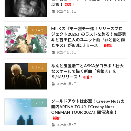
反響！
新着!!
2026年8月8日
M!LKの『モー烈モー進！リリースプロ
リリース
ジェクト2026』のラストを飾る！佐野勇
斗と吉田仁人のユニット曲「罪と罰と雨
とキス」が8/3にリリース！
新着!!
2026年8月8日
なんと玉置浩二とASKAがコラボ！壮大
リリース
なスケールで描く新曲「音銀河」を
９/16リリース！
新着!!
2026年8月7日
ソールドアウトは必至！Creepy Nutsの
ライブ
国内ARENA TOUR『Creepy Nuts
ONEMAN TOUR 2027』開催決定！
新着!!
2026年8月6日