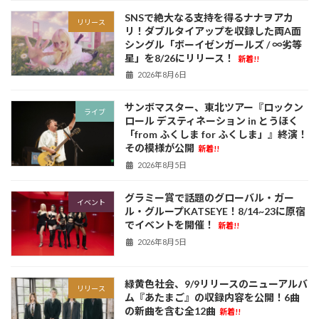
SNSで絶大なる支持を得るナナヲアカ
リリース
リ！ダブルタイアップを収録した両A面
シングル「ボーイゼンガールズ / ∞劣等
星」を8/26にリリース！
新着!!
2026年8月6日
サンボマスター、東北ツアー『ロックン
ライブ
ロール デスティネーション in とうほく
「from ふくしま for ふくしま」』終演！
その模様が公開
新着!!
2026年8月5日
グラミー賞で話題のグローバル・ガー
イベント
ル・グループKATSEYE！8/14~23に原宿
でイベントを開催！
新着!!
2026年8月5日
緑黄色社会、9/9リリースのニューアルバ
リリース
ム『あたまご』の収録内容を公開！6曲
の新曲を含む全12曲
新着!!